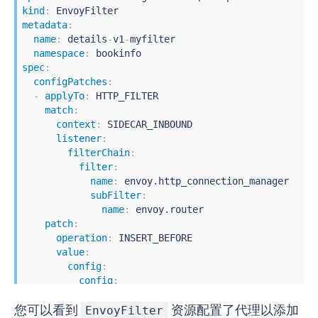
kind
:
metadata
:
name
:
 details
-
v1
-
myfilter

namespace
:
spec
:
configPatches
:
-
applyTo
:
 HTTP_FILTER

match
:
context
:
 SIDECAR_INBOUND

listener
:
filterChain
:
filter
:
name
:
 envoy.http_connection_manager

subFilter
:
name
:
 envoy.router

patch
:
operation
:
 INSERT_BEFORE

value
:
config
:
config
:
configuration
:
 tomorrow

您可以看到
资源配置了代理以添加
name
:
 myfilter

EnvoyFilter