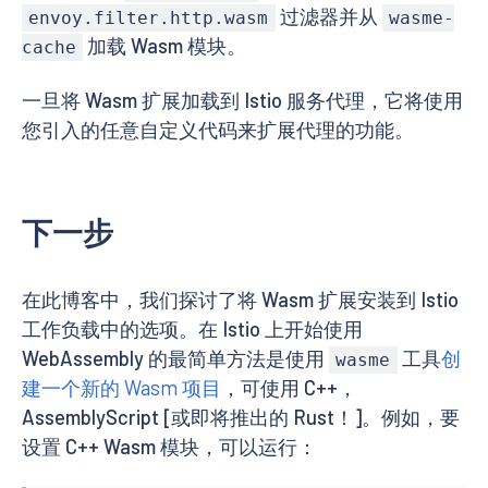
rootId
:
 add_header

过滤器并从
envoy.filter.http.wasm
wasme-
vmConfig
:
加载 Wasm 模块。
cache
code
:
local
:
filename
:
 /var/local/lib/wasme
-
cac
一旦将 Wasm 扩展加载到 Istio 服务代理，它将使用
runtime
:
 envoy.wasm.runtime.v8

您引入的任意自定义代码来扩展代理的功能。
vmId
:
 myfilter

name
:
 envoy.filters.http.wasm

workloadSelector
:
labels
:
下一步
app
:
 details

version
:
 v1
在此博客中，我们探讨了将 Wasm 扩展安装到 Istio
工作负载中的选项。在 Istio 上开始使用
WebAssembly 的最简单方法是使用
工具
创
wasme
建一个新的 Wasm 项目
，可使用 C++，
AssemblyScript [或即将推出的 Rust！]。例如，要
设置 C++ Wasm 模块，可以运行：