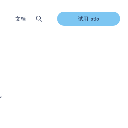
文档
试用 Istio
法。