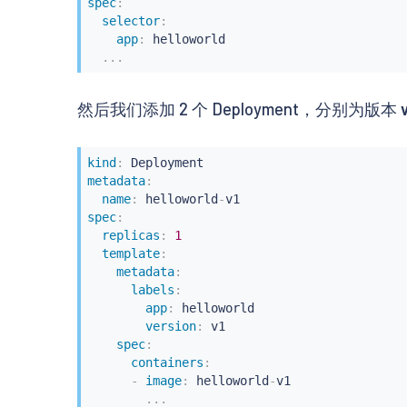
spec
:
selector
:
app
:
 helloworld

...
然后我们添加 2 个 Deployment，分别为版本
kind
:
metadata
:
name
:
 helloworld
-
spec
:
replicas
:
1
template
:
metadata
:
labels
:
app
:
 helloworld

version
:
 v1

spec
:
containers
:
-
image
:
 helloworld
-
v1

...