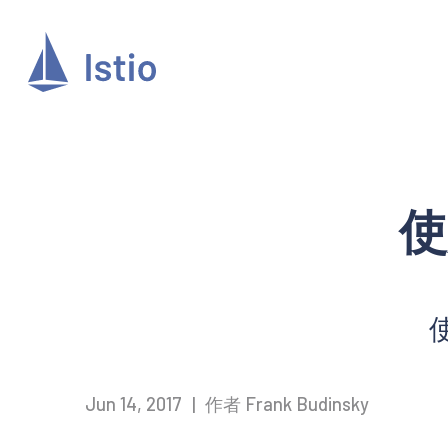
使
Jun 14, 2017
|
作者 Frank Budinsky