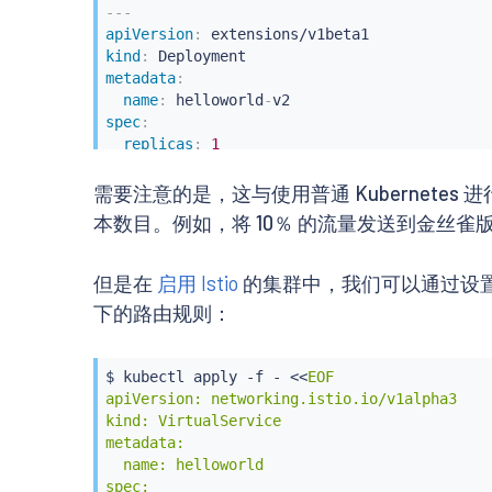
---
apiVersion
:
kind
:
metadata
:
name
:
 helloworld
-
spec
:
replicas
:
1
template
:
metadata
:
需要注意的是，这与使用普通 Kubernetes 进
labels
:
本数目。例如，将 10％ 的流量发送到金丝雀版本（
app
:
 helloworld

version
:
 v2

spec
:
但是在
启用 Istio
的集群中，我们可以通过设置
containers
:
下的路由规则：
-
image
:
 helloworld
-
v2

...
$ 
kubectl
 apply -f - 
<<
EOF

apiVersion: networking.istio.io/v1alpha3

kind: VirtualService

metadata:

  name: helloworld

spec:
