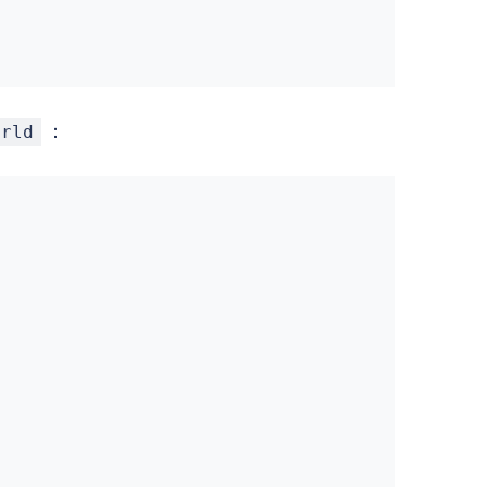
：
rld