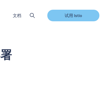
文档
试用 Istio
部署
。