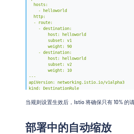
  hosts:

    - helloworld

  http:

  - route:

    - destination:

        host: helloworld

        subset: v1

        weight: 90

    - destination:

        host: helloworld

        subset: v2

        weight: 10

---

apiVersion: networking.istio.io/v1alpha3

kind: DestinationRule

metadata:

  name: helloworld

当规则设置生效后，Istio 将确保只有 10
spec:

  host: helloworld

  subsets:

部署中的自动缩放
  - name: v1

    labels:
