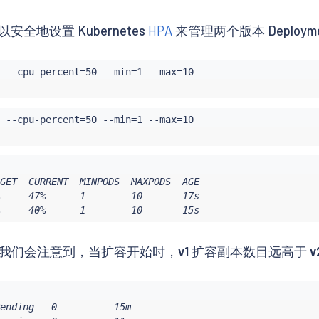
地设置 Kubernetes
HPA
来管理两个版本 Deploym
 --cpu-percent
=
50 --min
=
1 --max
=
 --cpu-percent
=
50 --min
=
1 --max
=
GET  CURRENT  MINPODS  MAXPODS  AGE

     47%      1        10       17s

     40%      1        10       15s
我们会注意到，当扩容开始时，
v1
扩容副本数目远高于
v
ending   0          15m
