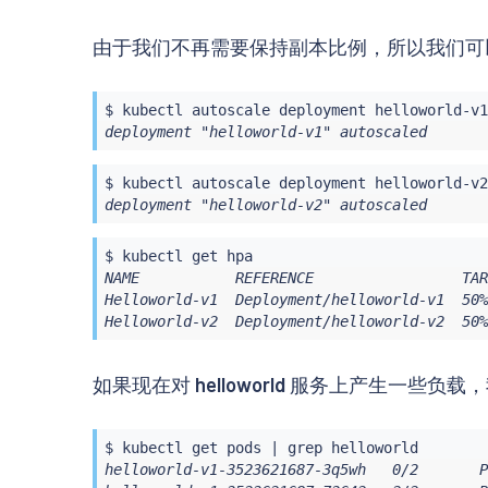
      version: v1

  - name: v2

由于我们不再需要保持副本比例，所以我们可以安全
    labels:

      version: v2

EOF
$ 
kubectl
 autoscale deployment helloworld-v1
deployment "helloworld-v1" autoscaled
$ 
kubectl
 autoscale deployment helloworld-v2
deployment "helloworld-v2" autoscaled
$ 
kubectl
NAME           REFERENCE                 TAR
Helloworld-v1  Deployment/helloworld-v1  50%
Helloworld-v2  Deployment/helloworld-v2  50%
如果现在对
helloworld
服务上产生一些负载，
$ 
kubectl
 get pods 
|
grep
helloworld-v1-3523621687-3q5wh   0/2       P