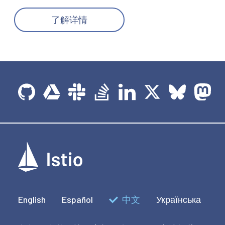
了解详情
English
Español
中文
Українська