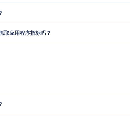
？
tio 抓取应用程序指标吗？
？