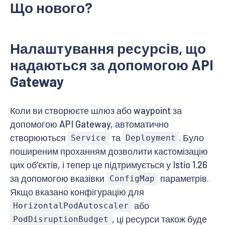
Що нового?
Налаштування ресурсів, що
надаються за допомогою API
Gateway
Коли ви створюєте шлюз або waypoint за
допомогою API Gateway, автоматично
створюються
та
. Було
Service
Deployment
поширеним проханням дозволити кастомізацію
цих обʼєктів, і тепер це підтримується у Istio 1.26
за допомогою вказівки
параметрів.
ConfigMap
Якщо вказано конфігурацію для
або
HorizontalPodAutoscaler
, ці ресурси також буде
PodDisruptionBudget