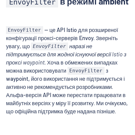
в режимі ambient
EnvoyFilter
— це API Istio для розширеної
EnvoyFilter
конфігурації проксі-серверів Envoy. Зверніть
увагу, що
наразі не
EnvoyFilter
підтримується для жодної існуючої версії Istio з
проксі waypoint
. Хоча в обмежених випадках
можна використовувати
з
EnvoyFilter
waypoint, його використання не підтримується і
активно не рекомендується розробниками.
Альфа-версія API може перестати працювати в
майбутніх версіях у міру її розвитку. Ми очікуємо,
що офіційна підтримка буде надана пізніше.