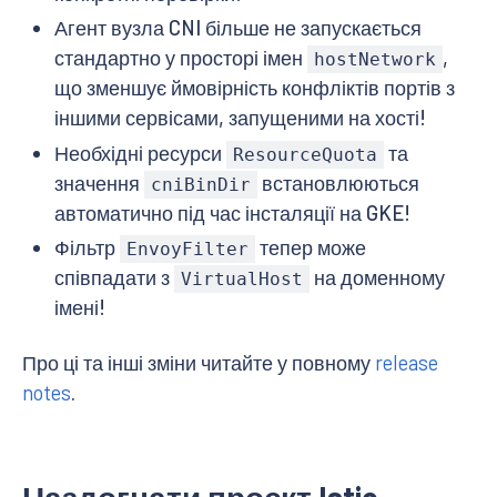
Агент вузла CNI більше не запускається
стандартно у просторі імен
,
hostNetwork
що зменшує ймовірність конфліктів портів з
іншими сервісами, запущеними на хості!
Необхідні ресурси
та
ResourceQuota
значення
встановлюються
cniBinDir
автоматично під час інсталяції на GKE!
Фільтр
тепер може
EnvoyFilter
співпадати з
на доменному
VirtualHost
імені!
Про ці та інші зміни читайте у повному
release
notes
.