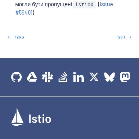
могли бути пропущені
. (
Issue
istiod
#56401
)
1.26.3
1.26.1