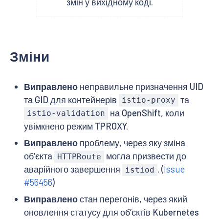
змін у вихідному коді.
Зміни
Виправлено
неправильне призначення UID
та GID для контейнерів
та
istio-proxy
на OpenShift, коли
istio-validation
увімкнено режим TPROXY.
Виправлено
проблему, через яку зміна
обʼєкта
могла призвести до
HTTPRoute
аварійного завершення
. (
Issue
istiod
#56456
)
Виправлено
стан перегонів, через який
оновлення статусу для обʼєктів Kubernetes