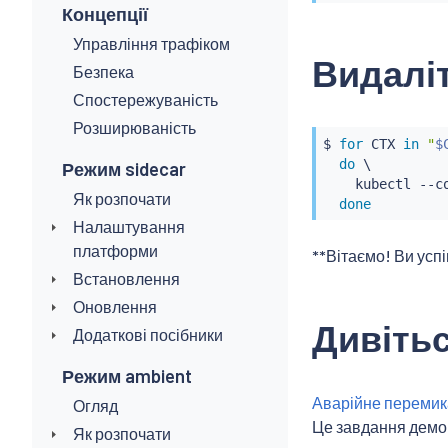
Концепції
Управління трафіком
Видаліт
Безпека
Спостережуваність
Розширюваність
$ 
for
 CTX 
in
"
$
do
 \

Режим sidecar
kubectl
 --c
Як розпочати
done
Налаштування
платформи
**Вітаємо! Ви усп
Встановлення
Оновлення
Дивітьс
Додаткові посібники
Режим ambient
Аварійне перемик
Огляд
Це завдання демон
Як розпочати