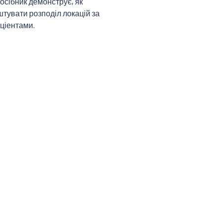
осібник демонструє, як
тувати розподіл локацій за
ціентами.