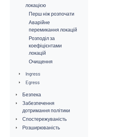
локацією
Перш ніж розпочати
Аварійне
перемикання локацій
Розподіл за
коефіцієнтами
локацій
Очищення
Ingress
Egress
Безпека
Забезпечення
дотримання політики
Спостережуваність
Розширюваність