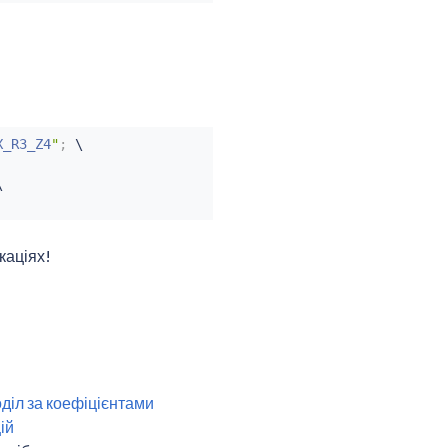
X_R3_Z4
"
;
 \



каціях!
діл за коефіцієнтами
ій