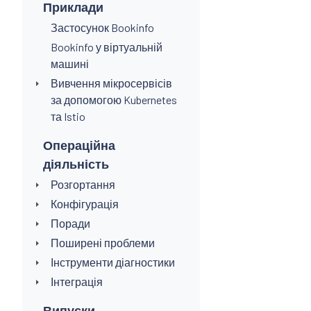
Приклади
Застосунок Bookinfo
Bookinfo у віртуальній
машині
Вивчення мікросервісів
за допомогою Kubernetes
та Istio
Операційна
діяльність
Розгортання
Конфігурація
Поради
Поширені проблеми
Інструменти діагностики
Інтеграція
Випуски