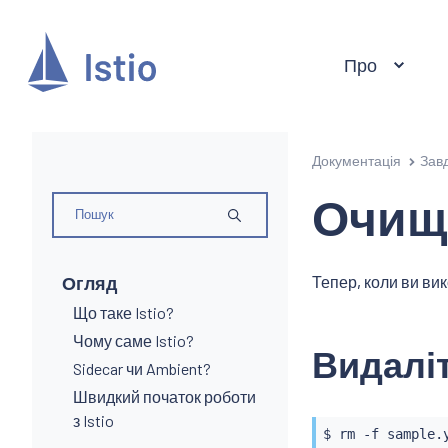
Про
Документація
Зав
Очищ
Огляд
Тепер, коли ви ви
Що таке Istio?
Чому саме Istio?
Видалі
Sidecar чи Ambient?
Швидкий початок роботи
з Istio
$ 
rm