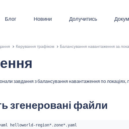
Блог
Новини
Долучитись
Докум
дання
Керування трафіком
Балансування навантаження за лок
ення
конали завдання з балансування навантаження по локаціях,
ть згенеровані файли