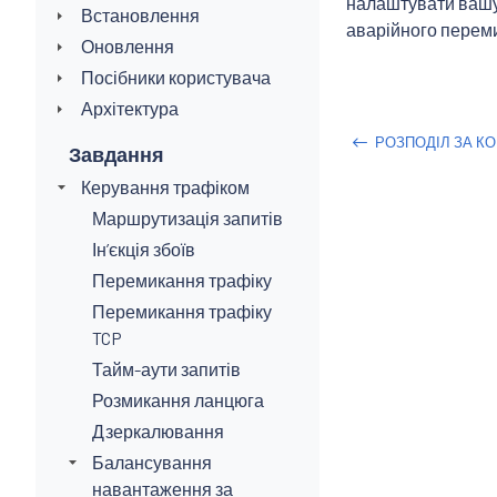
налаштувати ваш
Встановлення
аварійного переми
Оновлення
Посібники користувача
Архітектура
РОЗПОДІЛ ЗА К
Завдання
Керування трафіком
Маршрутизація запитів
Інʼєкція збоїв
Перемикання трафіку
Перемикання трафіку
TCP
Тайм-аути запитів
Розмикання ланцюга
Дзеркалювання
Балансування
навантаження за