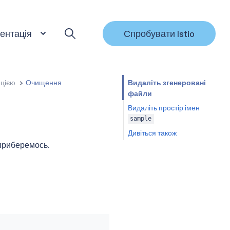
ентація
Спробувати Istio
ацією
Очищення
Видаліть згенеровані
файли
Видаліть простір імен
sample
Дивіться також
 приберемось.