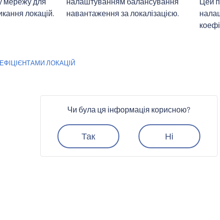
у мережу для
налаштуванням балансування
Цей п
кання локацій.
навантаження за локалізацією.
налаш
коефі
ОЕФІЦІЄНТАМИ ЛОКАЦІЙ
Чи була ця інформація корисною?
Так
Ні