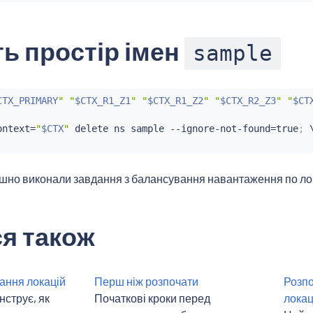
ь простір імен
sample
CTX_PRIMARY
"
"
$CTX_R1_Z1
"
"
$CTX_R1_Z2
"
"
$CTX_R2_Z3
"
"
$CT
ontext
=
"
$CTX
"
 delete ns sample --ignore-not-found
=
true
;
 \
ішно виконали завдання з балансування навантаження по ло
я також
ання локацій
Перш ніж розпочати
Розпо
струє, як
Початкові кроки перед
локац