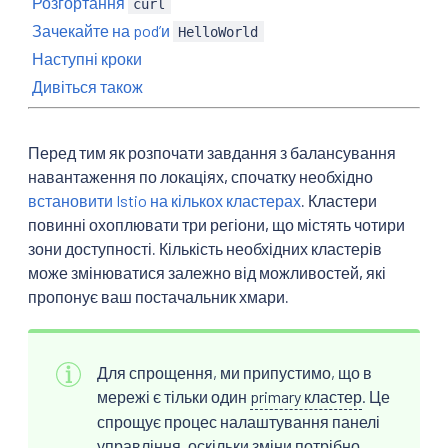
Розгортання
curl
Зачекайте на podʼи
HelloWorld
Наступні кроки
Дивіться також
Перед тим як розпочати завдання з балансування
навантаження по локаціях, спочатку необхідно
встановити Istio на кількох кластерах
. Кластери
повинні охоплювати три регіони, що містять чотири
зони доступності. Кількість необхідних кластерів
може змінюватися залежно від можливостей, які
пропонує ваш постачальник хмари.
Для спрощення, ми припустимо, що в
мережі є тільки один
primary кластер
. Це
спрощує процес налаштування панелі
управління, оскільки зміни потрібно