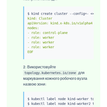
$ kind create cluster --config
=
- 
<<
EOF

kind: Cluster

apiVersion: kind.x-k8s.io/v1alpha4

nodes:

- role: control-plane

- role: worker

- role: worker

- role: worker

EOF
2: Використовуйте
для
topology.kubernetes.io/zone
маркування кожного робочого вузла
назвою зони:
$ 
kubectl
 label node kind-worker topology
$ 
kubectl
 label node kind-worker2 topolog