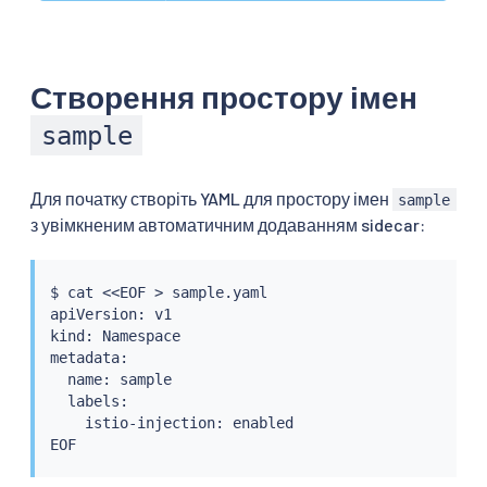
Створення простору імен
sample
Для початку створіть YAML для простору імен
sample
з увімкненим автоматичним додаванням sidecar:
$ 
cat
<<
EOF 
>
 sample.yaml

apiVersion: v1

kind: Namespace

metadata:

  name: sample

  labels:

    istio-injection: enabled
