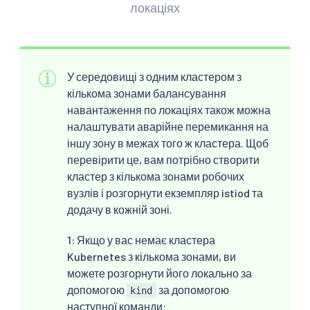
локаціях
У середовищі з одним кластером з
кількома зонами балансування
навантаження по локаціях також можна
налаштувати аварійне перемикання на
іншу зону в межах того ж кластера. Щоб
перевірити це, вам потрібно створити
кластер з кількома зонами робочих
вузлів і розгорнути екземпляр istiod та
додачу в кожній зоні.
1: Якщо у вас немає кластера
Kubernetes з кількома зонами, ви
можете розгорнути його локально за
допомогою
за допомогою
kind
наступної команди: