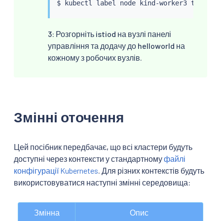
$ 
kubectl
 label node kind-worker3 topolog
3: Розгорніть istiod на вузлі панелі
управління та додачу до helloworld на
кожному з робочих вузлів.
Змінні оточення
Цей посібник передбачає, що всі кластери будуть
доступні через контексти у стандартному
файлі
конфігурації Kubernetes
. Для різних контекстів будуть
використовуватися наступні змінні середовища:
Змінна
Опис