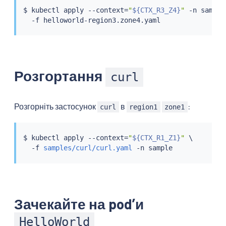
$ 
kubectl
 apply --context
=
"
${CTX_R3_Z4}
"
 -n sample 
Розгортання
curl
Розгорніть застосунок
в
:
curl
region1
zone1
$ 
kubectl
 apply --context
=
"
${CTX_R1_Z1}
"
 \

  -f 
samples/curl/curl.yaml
Зачекайте на podʼи
HelloWorld