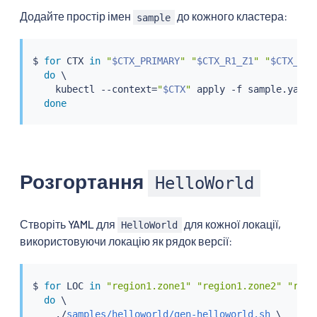
Додайте простір імен
до кожного кластера:
sample
$ 
for
 CTX 
in
"
$CTX_PRIMARY
"
"
$CTX_R1_Z1
"
"
$CTX_R1_
do
 \

kubectl
 --context
=
"
$CTX
"
 apply -f sample.yaml
;
done
Розгортання
HelloWorld
Створіть YAML для
для кожної локації,
HelloWorld
використовуючи локацію як рядок версії:
$ 
for
 LOC 
in
"region1.zone1"
"region1.zone2"
"regi
do
 \

    ./
samples/helloworld/gen-helloworld.sh
 \
