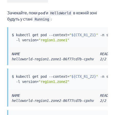
Зачекайте, поки podʼи
в кожній зоні
HelloWorld
будуть у стані
:
Running
$ 
kubectl
 get pod --context
=
"
${CTX_R1_Z1}
"
 -n samp
  -l version
=
"region1.zone1"
NAME                                       READY  
helloworld-region1.zone1-86f77cd7b-cpxhv   2/2    
$ 
kubectl
 get pod --context
=
"
${CTX_R1_Z2}
"
 -n samp
  -l version
=
"region1.zone2"
NAME                                       READY  
helloworld-region1.zone2-86f77cd7b-cpxhv   2/2    