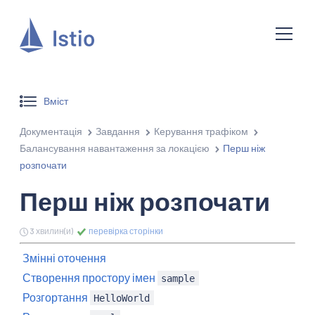
Вміст
Документація
Завдання
Керування трафіком
Балансування навантаження за локацією
Перш ніж
розпочати
Перш ніж розпочати
3 хвилин(и)
перевірка сторінки
Змінні оточення
Створення простору імен
sample
Розгортання
HelloWorld