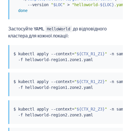
      --version 
"
$LOC
"
>
"helloworld-
${LOC}
.yaml"
;
done
Застосуйте YAML
до відповідного
HelloWorld
кластера для кожної локації:
$ 
kubectl
 apply --context
=
"
${CTX_R1_Z1}
"
 -n sample 
$ 
kubectl
 apply --context
=
"
${CTX_R1_Z2}
"
 -n sample 
$ 
kubectl
 apply --context
=
"
${CTX_R2_Z3}
"
 -n sample 