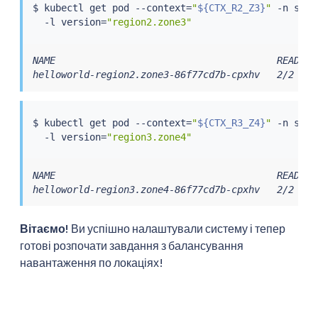
$ 
kubectl
 get pod --context
=
"
${CTX_R2_Z3}
"
 -n samp
  -l version
=
"region2.zone3"
NAME                                       READY  
helloworld-region2.zone3-86f77cd7b-cpxhv   2/2    
$ 
kubectl
 get pod --context
=
"
${CTX_R3_Z4}
"
 -n samp
  -l version
=
"region3.zone4"
NAME                                       READY  
helloworld-region3.zone4-86f77cd7b-cpxhv   2/2    
Вітаємо!
Ви успішно налаштували систему і тепер
готові розпочати завдання з балансування
навантаження по локаціях!