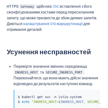
HTTPS
здійснює
SNI
зіставлення з його
Gateway
сконфігурованими хостами перед пересиланням
запиту, що може призвести до збою деяких запитів.
Дивіться
налаштування SNI маршрутизації
для
отримання деталей.
Усунення несправностей
Перевірте значення змінних середовища
та
.
INGRESS_HOST
SECURE_INGRESS_PORT
Переконайтеся, що вони мають дійсні значення
відповідно до результатів наступних команд:
$ 
kubectl
 get svc -n istio-system

$ 
echo
"INGRESS_HOST=
$INGRESS_HOST
, SECURE_ING