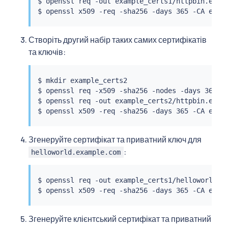
$ openssl req -out example_certs1/httpbin.exam
Створіть другий набір таких самих сертифікатів
та ключів:
$ 
mkdir
 example_certs2

$ openssl req -x509 -sha256 -nodes -days 365 -
$ openssl req -out example_certs2/httpbin.exam
Згенеруйте сертифікат та приватний ключ для
:
helloworld.example.com
$ openssl req -out example_certs1/helloworld.e
Згенеруйте клієнтський сертифікат та приватний