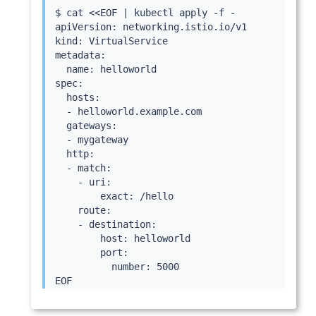
    hosts:

$ 
cat
<<
EOF 
|
kubectl
 apply -f -

    - helloworld.example.com

apiVersion: networking.istio.io/v1

kind: VirtualService

metadata:

  name: helloworld

spec:

  hosts:

  - helloworld.example.com

  gateways:

  - mygateway

  http:

  - match:

    - uri:

        exact: /hello

    route:

    - destination:

        host: helloworld

        port:

          number: 5000
