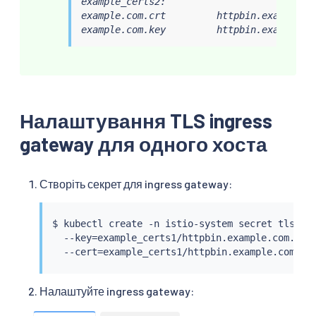
example_certs2:

example.com.crt         httpbin.example.co
example.com.key         httpbin.example.c
Налаштування TLS ingress
gateway для одного хоста
Створіть секрет для ingress gateway:
$ 
kubectl
 create -n istio-system secret tls htt
  --key
=
example_certs1/httpbin.example.com.key 
  --cert
=
Налаштуйте ingress gateway: