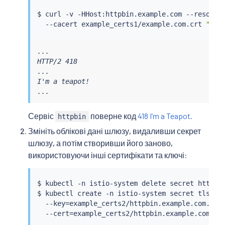
$ 
curl
 -v -HHost:httpbin.example.com --resolve
  --cacert example_certs1/example.com.crt 
"htt
...

HTTP/2 418

...

I'm a teapot!

...
Сервіс
поверне код
418 I’m a Teapot
.
httpbin
Змініть облікові дані шлюзу, видаливши секрет
шлюзу, а потім створивши його заново,
використовуючи інші сертифікати та ключі:
$ 
kubectl
 -n istio-system delete secret httpbin
$ 
kubectl
 create -n istio-system secret tls htt
  --key
=
example_certs2/httpbin.example.com.key 
  --cert
=