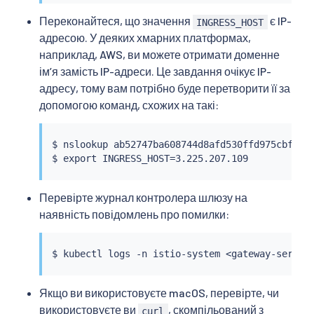
Переконайтеся, що значення
є IP-
INGRESS_HOST
адресою. У деяких хмарних платформах,
наприклад, AWS, ви можете отримати доменне
імʼя замість IP-адреси. Це завдання очікує IP-
адресу, тому вам потрібно буде перетворити її за
допомогою команд, схожих на такі:
$ 
nslookup
 ab52747ba608744d8afd530ffd975cbf-330
$ 
export
 INGRESS_HOST
=
Перевірте журнал контролера шлюзу на
наявність повідомлень про помилки:
$ 
kubectl
 logs -n istio-system 
<
gateway-servic
Якщо ви використовуєте macOS, перевірте, чи
використовуєте ви
, скомпільований з
curl