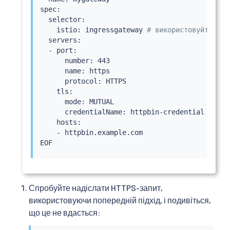
spec:

  selector:

    istio: ingressgateway 
# використовуйте ста
  servers:

  - port:

      number: 443

      name: https

      protocol: HTTPS

    tls:

      mode: MUTUAL

      credentialName: httpbin-credential 
# має
    hosts:

    - httpbin.example.com

Спробуйте надіслати HTTPS-запит,
використовуючи попередній підхід, і подивіться,
що це не вдасться: