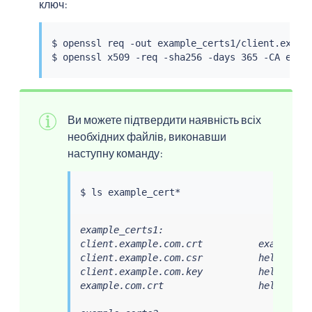
ключ:
$ openssl req -out example_certs1/client.examp
Ви можете підтвердити наявність всіх
необхідних файлів, виконавши
наступну команду:
$ 
ls
example_certs1:

client.example.com.crt          example.co
client.example.com.csr          helloworld
client.example.com.key          helloworld
example.com.crt                 helloworld