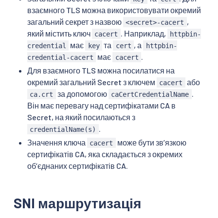
взаємного TLS можна використовувати окремий
загальний секрет з назвою
,
<secret>-cacert
який містить ключ
. Наприклад,
cacert
httpbin-
має
та
, а
credential
key
cert
httpbin-
має
.
credential-cacert
cacert
Для взаємного TLS можна посилатися на
окремий загальний Secret з ключем
або
cacert
за допомогою
.
ca.crt
caCertCredentialName
Він має перевагу над сертифікатами CA в
Secret, на який посилаються з
.
credentialName(s)
Значення ключа
може бути зв’язкою
cacert
сертифікатів CA, яка складається з окремих
об’єднаних сертифікатів CA.
SNI маршрутизація