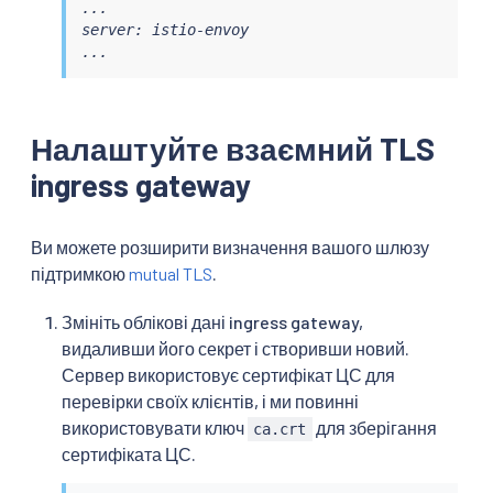
...

server: istio-envoy

...
Налаштуйте взаємний TLS
ingress gateway
Ви можете розширити визначення вашого шлюзу
підтримкою
mutual TLS
.
Змініть облікові дані ingress gateway,
видаливши його секрет і створивши новий.
Сервер використовує сертифікат ЦС для
перевірки своїх клієнтів, і ми повинні
використовувати ключ
для зберігання
ca.crt
сертифіката ЦС.