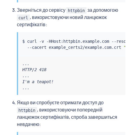
Зверніться до сервісу
за допомогою
httpbin
, використовуючи новий ланцюжок
curl
сертифікатів:
$ 
curl
 -v -HHost:httpbin.example.com --resolve
  --cacert example_certs2/example.com.crt 
"htt
...

HTTP/2 418

...

I'm a teapot!

...
Якщо ви спробуєте отримати доступ до
, використовуючи попередній
httpbin
ланцюжок сертифікатів, спроба завершиться
невдачею: