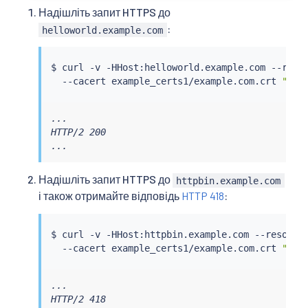
Надішліть запит HTTPS до
:
helloworld.example.com
$ 
curl
 -v -HHost:helloworld.example.com --reso
  --cacert example_certs1/example.com.crt 
"htt
...

HTTP/2 200

...
Надішліть запит HTTPS до
httpbin.example.com
і також отримайте відповідь
HTTP 418
:
$ 
curl
 -v -HHost:httpbin.example.com --resolve
  --cacert example_certs1/example.com.crt 
"htt
...

HTTP/2 418
