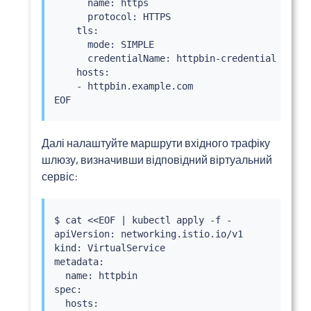
      name: https

      protocol: HTTPS

    tls:

      mode: SIMPLE

      credentialName: httpbin-credential 
# має
    hosts:

    - httpbin.example.com

Далі налаштуйте маршрути вхідного трафіку
шлюзу, визначивши відповідний віртуальний
сервіс:
$ 
cat
<<
EOF 
|
kubectl
 apply -f -

apiVersion: networking.istio.io/v1

kind: VirtualService

metadata:

  name: httpbin

spec:

  hosts:
