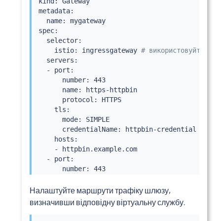
kind: Gateway

metadata:

  name: mygateway

spec:

  selector:

    istio: ingressgateway 
# використовуйте ста
  servers:

  - port:

      number: 443

      name: https-httpbin

      protocol: HTTPS

    tls:

      mode: SIMPLE

      credentialName: httpbin-credential

    hosts:

    - httpbin.example.com

  - port:

      number: 443

      name: https-helloworld

      protocol: HTTPS

Налаштуйте маршрути трафіку шлюзу,
    tls:

визначивши відповідну віртуальну службу.
      mode: SIMPLE

      credentialName: helloworld-credential
