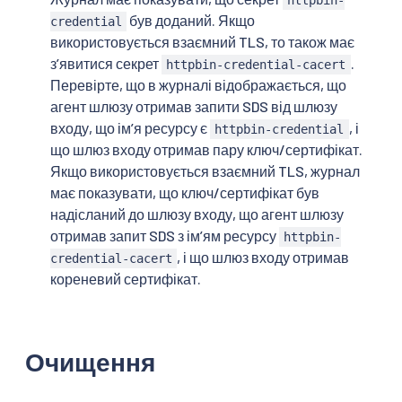
httpbin-
був доданий. Якщо
credential
використовується взаємний TLS, то також має
зʼявитися секрет
.
httpbin-credential-cacert
Перевірте, що в журналі відображається, що
агент шлюзу отримав запити SDS від шлюзу
входу, що імʼя ресурсу є
, і
httpbin-credential
що шлюз входу отримав пару ключ/сертифікат.
Якщо використовується взаємний TLS, журнал
має показувати, що ключ/сертифікат був
надісланий до шлюзу входу, що агент шлюзу
отримав запит SDS з імʼям ресурсу
httpbin-
, і що шлюз входу отримав
credential-cacert
кореневий сертифікат.
Очищення