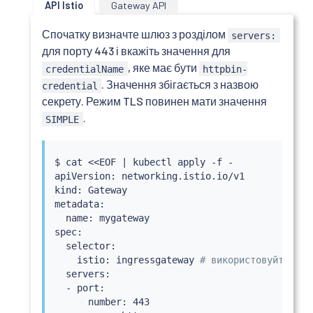
API Istio
Gateway API
Спочатку визначте шлюз з розділом
servers:
для порту 443 і вкажіть значення для
, яке має бути
credentialName
httpbin-
. Значення збігається з назвою
credential
секрету. Режим TLS повинен мати значення
.
SIMPLE
$ 
cat
<<
EOF 
|
kubectl
 apply -f -

apiVersion: networking.istio.io/v1

kind: Gateway

metadata:

  name: mygateway

spec:

  selector:

    istio: ingressgateway 
# використовуйте ста
  servers:

  - port:

      number: 443
