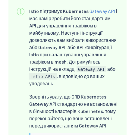
Istio підтримує Kubernetes
Gateway API
і
має намір зробити його стандартним
API для управління трафіком в
майбутньому. Наступні інструкції
дозволяють вам вибрати використання
або Gateway API, або API конфігурації
Istio при налаштуванні управління
трафіком в mesh. Дотримуйтесь
інструкцій на вкладці
або
Gateway API
, відповідно до ваших
Istio APIs
уподобань.
Зверніть увагу, що CRD Kubernetes
Gateway API стандартно не встановлені
в більшості кластерів Kubernetes, тому
переконайтеся, що вони встановлені
перед використанням Gateway API: