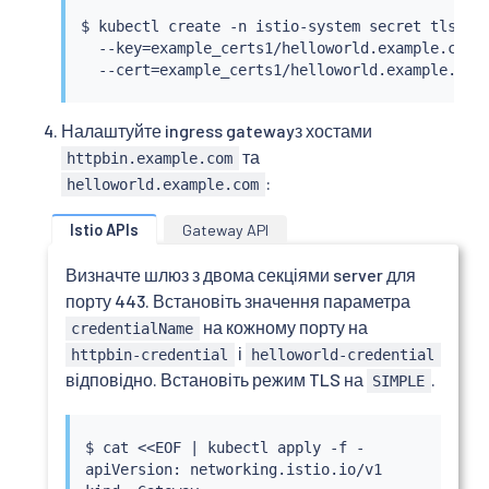
$ 
kubectl
 create -n istio-system secret tls hel
  --key
=
example_certs1/helloworld.example.com.k
  --cert
=
Налаштуйте ingress gatewayз хостами
та
httpbin.example.com
:
helloworld.example.com
Istio APIs
Gateway API
Визначте шлюз з двома секціями server для
порту 443. Встановіть значення параметра
на кожному порту на
credentialName
і
httpbin-credential
helloworld-credential
відповідно. Встановіть режим TLS на
.
SIMPLE
$ 
cat
<<
EOF 
|
kubectl
 apply -f -

apiVersion: networking.istio.io/v1
