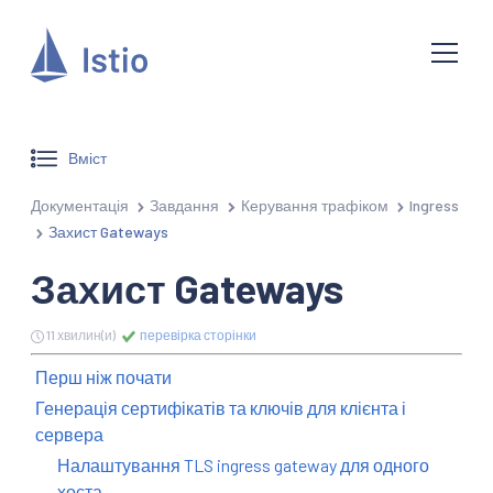
Вміст
Документація
Завдання
Керування трафіком
Ingress
Захист Gateways
Захист Gateways
11 хвилин(и)
перевірка сторінки
Перш ніж почати
Генерація сертифікатів та ключів для клієнта і
сервера
Налаштування TLS ingress gateway для одного
хоста