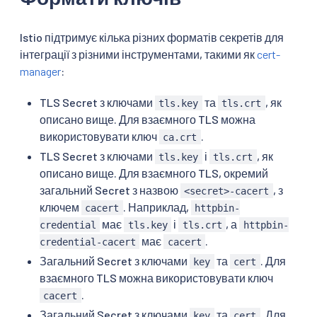
Istio підтримує кілька різних форматів секретів для
інтеграції з різними інструментами, такими як
cert-
manager
:
TLS Secret з ключами
та
, як
tls.key
tls.crt
описано вище. Для взаємного TLS можна
використовувати ключ
.
ca.crt
TLS Secret з ключами
і
, як
tls.key
tls.crt
описано вище. Для взаємного TLS, окремий
загальний Secret з назвою
, з
<secret>-cacert
ключем
. Наприклад,
cacert
httpbin-
має
і
, а
credential
tls.key
tls.crt
httpbin-
має
.
credential-cacert
cacert
Загальний Secret з ключами
та
. Для
key
cert
взаємного TLS можна використовувати ключ
.
cacert
Загальний Secret з ключами
та
. Для
key
cert