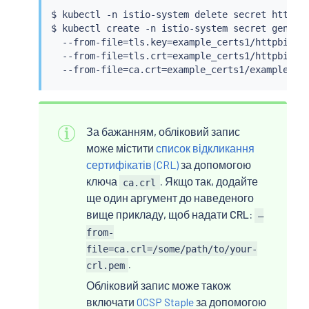
$ 
kubectl
 -n istio-system delete secret httpbin
$ 
kubectl
 create -n istio-system secret generic
  --from-file
=
tls.key
=
example_certs1/httpbin.ex
  --from-file
=
tls.crt
=
example_certs1/httpbin.ex
  --from-file
=
ca.crt
=
За бажанням, обліковий запис
може містити
список відкликання
сертифікатів (CRL)
за допомогою
ключа
. Якщо так, додайте
ca.crl
ще один аргумент до наведеного
вище прикладу, щоб надати CRL:
–
from-
file=ca.crl=/some/path/to/your-
.
crl.pem
Обліковий запис може також
включати
OCSP Staple
за допомогою