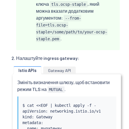
ключа
, який
tls.ocsp-staple
можна вказати додатковим
аргументом:
--from-
file=tls.ocsp-
staple=/some/path/to/your-ocsp-
.
staple.pem
Налаштуйте ingress gateway:
Istio APIs
Gateway API
Змініть визначення шлюзу, щоб встановити
режим TLS на
.
MUTUAL
$ 
cat
<<
EOF 
|
kubectl
 apply -f -

apiVersion: networking.istio.io/v1

kind: Gateway

metadata:

  name: mygateway
