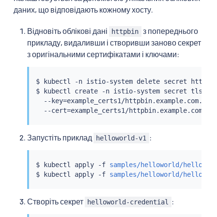
даних, що відповідають кожному хосту.
Відновіть облікові дані
з попереднього
httpbin
прикладу, видаливши і створивши заново секрет
з оригінальними сертифікатами і ключами:
$ 
kubectl
 -n istio-system delete secret httpbin
$ 
kubectl
 create -n istio-system secret tls htt
  --key
=
example_certs1/httpbin.example.com.key 
  --cert
=
Запустіть приклад
:
helloworld-v1
$ 
kubectl
 apply -f 
samples/helloworld/hellowor
$ 
kubectl
 apply -f 
samples/helloworld/hellowor
Створіть секрет
:
helloworld-credential