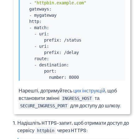
  - 
"httpbin.example.com"
  gateways:

  - mygateway

  http:

  - match:

    - uri:

        prefix: /status

    - uri:

        prefix: /delay

    route:

    - destination:

        port:

          number: 8000

        host: httpbin

Нарешті, дотримуйтесь
цих інструкцій
, щоб
встановити змінні
та
INGRESS_HOST
для доступу до шлюзу.
SECURE_INGRESS_PORT
Надішліть HTTPS-запит, щоб отримати доступ до
сервісу
через HTTPS:
httpbin