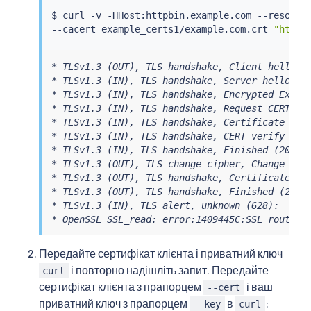
$ 
curl
 -v -HHost:httpbin.example.com --resolve
--cacert example_certs1/example.com.crt 
"https
* TLSv1.3 (OUT), TLS handshake, Client hello (1
* TLSv1.3 (IN), TLS handshake, Server hello (2)
* TLSv1.3 (IN), TLS handshake, Encrypted Extens
* TLSv1.3 (IN), TLS handshake, Request CERT (13
* TLSv1.3 (IN), TLS handshake, Certificate (11)
* TLSv1.3 (IN), TLS handshake, CERT verify (15)
* TLSv1.3 (IN), TLS handshake, Finished (20):

* TLSv1.3 (OUT), TLS change cipher, Change ciph
* TLSv1.3 (OUT), TLS handshake, Certificate (11
* TLSv1.3 (OUT), TLS handshake, Finished (20):

* TLSv1.3 (IN), TLS alert, unknown (628):

* OpenSSL SSL_read: error:1409445C:SSL routine
Передайте сертифікат клієнта і приватний ключ
і повторно надішліть запит. Передайте
curl
сертифікат клієнта з прапорцем
і ваш
--cert
приватний ключ з прапорцем
в
:
--key
curl