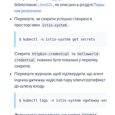
бібліотекою
LibreSSL
, як описано в розділі
Перш
ніж розпочати
.
Перевірте, чи секрети успішно створені в
просторі імен
:
istio-system
$ 
kubectl
Секрети
та
httpbin-credential
helloworld-
повинні бути показані у переліку
credential
секретів.
Перевірте журнали, щоб підтвердити, що агент
ingress gateway надіслав пару ключ/сертифікат
до шлюзу входу:
$ 
kubectl
 logs -n istio-system 
<
gateway-servic
Журнал має показувати, що секрет