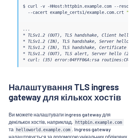
$ 
curl
 -v -HHost:httpbin.example.com --resolve
  --cacert example_certs1/example.com.crt 
"htt
...

* TLSv1.2 (OUT), TLS handshake, Client hello (1
* TLSv1.2 (IN), TLS handshake, Server hello (2)
* TLSv1.2 (IN), TLS handshake, Certificate (11)
* TLSv1.2 (OUT), TLS alert, Server hello (2):

* curl: (35) error:04FFF06A:rsa routines:CRYPT
Налаштування TLS ingress
gateway для кількох хостів
Ви можете налаштувати ingress gateway для
декількох хостів, наприклад,
httpbin.example.com
та
. Ingress gateway
helloworld.example.com
налаштовується за допомогою унікальних облікових