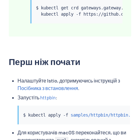
$ 
kubectl
 get crd gateways.gateway.networ
kubectl
Перш ніж почати
Налаштуйте Istio, дотримуючись інструкцій з
Посібника з встановлення
.
Запустіть
httpbin
:
$ 
kubectl
 apply -f 
samples/httpbin/httpbin.yam
Для користувачів macOS переконайтеся, що ви
використовуєте
, скомпільований з