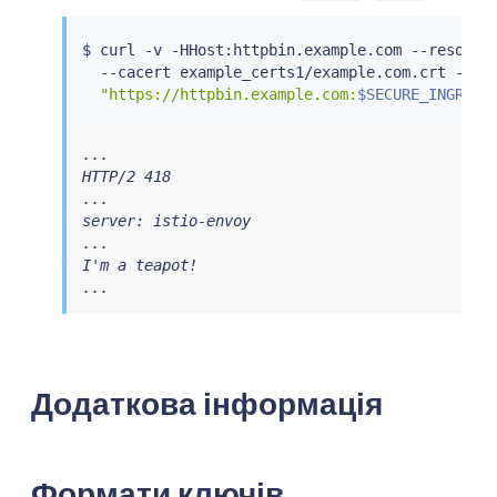
$ 
curl
 -v -HHost:httpbin.example.com --resolve
  --cacert example_certs1/example.com.crt --cer
"https://httpbin.example.com:
$SECURE_INGRESS
...

HTTP/2 418

...

server: istio-envoy

...

I'm a teapot!

...
Додаткова інформація
Формати ключів