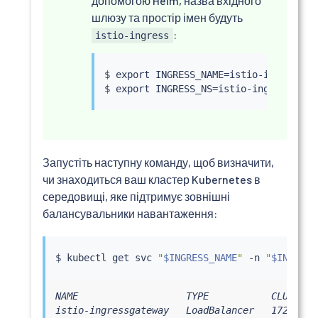
допомогою Helm, назва вхідного
шлюзу та простір імен будуть
:
istio-ingress
$ 
export
 INGRESS_NAME
=
istio-ingress

$ 
export
 INGRESS_NS
=
Запустіть наступну команду, щоб визначити,
чи знаходиться ваш кластер Kubernetes в
середовищі, яке підтримує зовнішні
балансувальники навантаження:
$ 
kubectl
 get svc 
"
$INGRESS_NAME
"
 -n 
"
$INGRESS
NAME                   TYPE           CLUSTER-
istio-ingressgateway   LoadBalancer   172.21.1