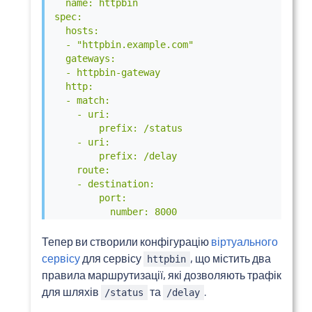
  name: httpbin

spec:

  hosts:

  - "httpbin.example.com"

  gateways:

  - httpbin-gateway

  http:

  - match:

    - uri:

        prefix: /status

    - uri:

        prefix: /delay

    route:

    - destination:

        port:

          number: 8000

        host: httpbin

EOF
Тепер ви створили конфігурацію
віртуального
сервісу
для сервісу
, що містить два
httpbin
правила маршрутизації, які дозволяють трафік
для шляхів
та
.
/status
/delay