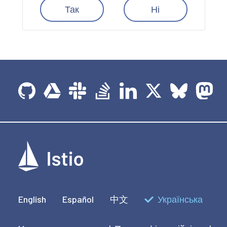
Так
Ні
English
Español
中文
Українська