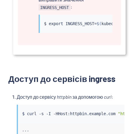
:
INGRESS_HOST
$ 
export
 INGRESS_HOST
=
$(
kubectl
 -n 
"
$
Доступ до сервісів ingress
Доступ до сервісу
httpbin
за допомогою
curl
:
$ 
curl
 -s -I -HHost:httpbin.example.com 
"http:
...
