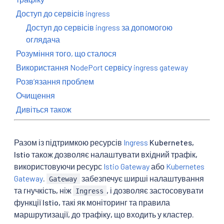
Доступ до сервісів ingress
Доступ до сервісів ingress за допомогою
оглядача
Розуміння того, що сталося
Використання NodePort сервісу ingress gateway
Розвʼязання проблем
Очищення
Дивіться також
Разом із підтримкою ресурсів
Ingress
Kubernetes,
Istio також дозволяє налаштувати вхідний трафік,
використовуючи ресурс
Istio Gateway
або
Kubernetes
Gateway
.
забезпечує ширші налаштування
Gateway
та гнучкість, ніж
, і дозволяє застосовувати
Ingress
функції Istio, такі як моніторинг та правила
маршрутизації, до трафіку, що входить у кластер.