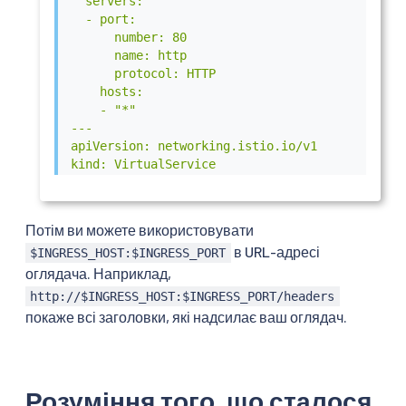
  servers:

  - port:

      number: 80

      name: http

      protocol: HTTP

    hosts:

    - "*"

---

apiVersion: networking.istio.io/v1

kind: VirtualService

metadata:

  name: httpbin

spec:

Потім ви можете використовувати
  hosts:

в URL-адресі
$INGRESS_HOST:$INGRESS_PORT
  - "*"

оглядача. Наприклад,
  gateways:

  - httpbin-gateway

http://$INGRESS_HOST:$INGRESS_PORT/headers
  http:

покаже всі заголовки, які надсилає ваш оглядач.
  - match:

    - uri:

        prefix: /headers

    route:

Розуміння того, що сталося
    - destination:
