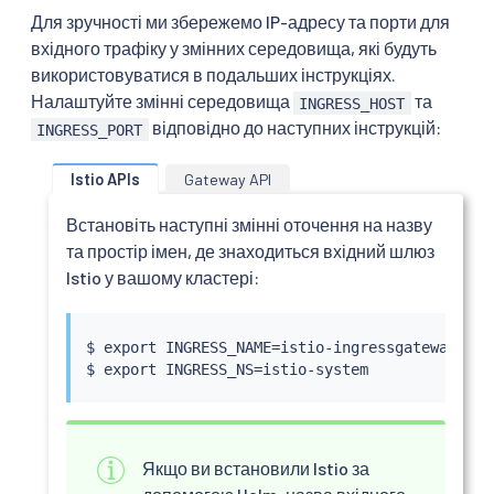
Для зручності ми збережемо IP-адресу та порти для
вхідного трафіку у змінних середовища, які будуть
використовуватися в подальших інструкціях.
Налаштуйте змінні середовища
та
INGRESS_HOST
відповідно до наступних інструкцій:
INGRESS_PORT
Istio APIs
Gateway API
Встановіть наступні змінні оточення на назву
та простір імен, де знаходиться вхідний шлюз
Istio у вашому кластері:
$ 
export
 INGRESS_NAME
=
istio-ingressgateway

$ 
export
 INGRESS_NS
=
Якщо ви встановили Istio за