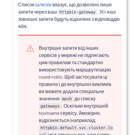
Список
шлюзів
вказує, що дозволені лише
запити через ваш
. Усі інші
httpbin-gateway
зовнішні запити будуть відхилені з відповіддю
404.
Внутрішні запити від інших
сервісів у мережі не підлягають
цим правилам та стандартно
використовують маршрутизацію
round-robin. Щоб застосувати ці
правила і до внутрішніх викликів,
ви можете додати спеціальне
значення
до списку
mesh
. Оскільки внутрішній
gateways
hostname сервісу, ймовірно,
відрізняється (наприклад,
httpbin.default.svc.cluster.lo
) від зовнішнього, вам також
cal