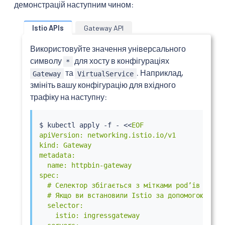
демонстрацій наступним чином:
Istio APIs
Gateway API
Використовуйте значення універсального
символу
для хосту в конфігураціях
*
та
. Наприклад,
Gateway
VirtualService
змініть вашу конфігурацію для вхідного
трафіку на наступну:
$ 
kubectl
 apply -f - 
<<
EOF

apiVersion: networking.istio.io/v1

kind: Gateway

metadata:

  name: httpbin-gateway

spec:

  # Селектор збігається з мітками podʼів ingres
  # Якщо ви встановили Istio за допомогою Helm
  selector:

    istio: ingressgateway
