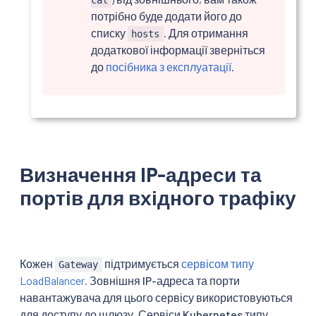
потрібно буде додати його до
списку
. Для отримання
hosts
додаткової інформації зверніться
до
посібника з експлуатації
.
Визначення IP-адреси та
портів для вхідного трафіку
Кожен
підтримується
сервісом типу
Gateway
LoadBalancer
. Зовнішня IP-адреса та порти
навантажувача для цього сервісу використовуються
для доступу до шлюзу. Сервіси Kubernetes типу