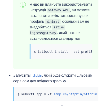
Якщо ви плануєте використовувати
інструкції
, ви можете
Gateway API
встановити Istio, використовуючи
профіль
, оскільки вам не
minimal
знадобиться
istio-
, який інакше
ingressgateway
встановлюється стандартно:
$ 
istioctl
install
 --set profile
=
Запустіть
httpbin
, який буде служити цільовим
сервісом для вхідного трафіку:
$ 
kubectl
 apply -f 
samples/httpbin/httpbin.yam