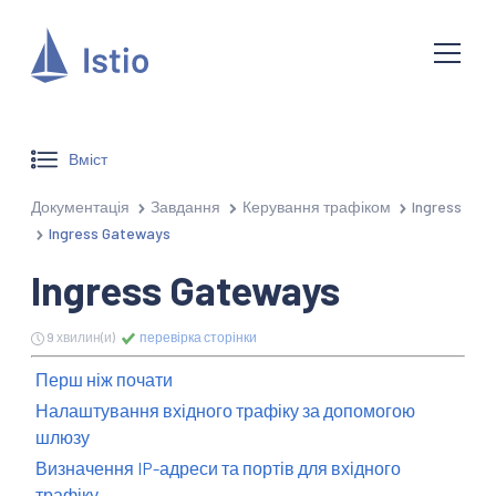
Вміст
Документація
Завдання
Керування трафіком
Ingress
Ingress Gateways
Ingress Gateways
9 хвилин(и)
перевірка сторінки
Перш ніж почати
Налаштування вхідного трафіку за допомогою
шлюзу
Визначення IP-адреси та портів для вхідного
трафіку