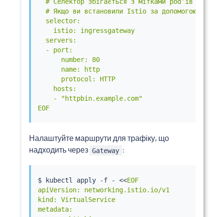
  # Селектор збігається з мітками podʼів ingres
  # Якщо ви встановили Istio за допомогою Helm
  selector:

    istio: ingressgateway

  servers:

  - port:

      number: 80

      name: http

      protocol: HTTP

    hosts:

    - "httpbin.example.com"

EOF
Налаштуйте маршрути для трафіку, що
надходить через
:
Gateway
$ 
kubectl
 apply -f - 
<<
EOF

apiVersion: networking.istio.io/v1

kind: VirtualService

metadata:
