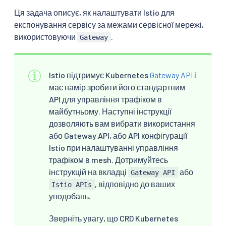
Ця задача описує, як налаштувати Istio для
експонування сервісу за межами сервісної мережі,
використовуючи
.
Gateway
Istio підтримує Kubernetes
Gateway API
і
має намір зробити його стандартним
API для управління трафіком в
майбутньому. Наступні інструкції
дозволяють вам вибрати використання
або Gateway API, або API конфігурації
Istio при налаштуванні управління
трафіком в mesh. Дотримуйтесь
інструкцій на вкладці
або
Gateway API
, відповідно до ваших
Istio APIs
уподобань.
Зверніть увагу, що CRD Kubernetes