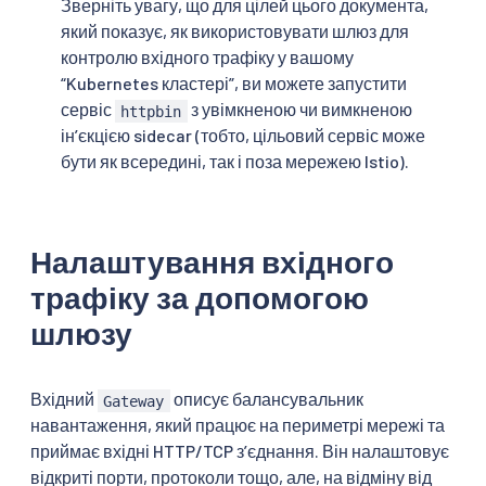
Зверніть увагу, що для цілей цього документа,
який показує, як використовувати шлюз для
контролю вхідного трафіку у вашому
“Kubernetes кластері”, ви можете запустити
сервіс
з увімкненою чи вимкненою
httpbin
ін’єкцією sidecar (тобто, цільовий сервіс може
бути як всередині, так і поза мережею Istio).
Налаштування вхідного
трафіку за допомогою
шлюзу
Вхідний
описує балансувальник
Gateway
навантаження, який працює на периметрі мережі та
приймає вхідні HTTP/TCP зʼєднання. Він налаштовує
відкриті порти, протоколи тощо, але, на відміну від