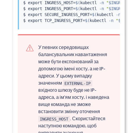
$ 
export
 INGRESS_HOST
=
$(
kubectl
 -n 
"
$INGRESS_N
$ 
export
 INGRESS_PORT
=
$(
kubectl
 -n 
"
$INGRESS_N
$ 
export
 SECURE_INGRESS_PORT
=
$(
kubectl
 -n 
"
$IN
$ 
export
 TCP_INGRESS_PORT
=
$(
kubectl
 -n 
"
$INGRE
У певних середовищах
балансувальник навантаження
може бути експонований за
допомогою імені хосту, а не IP-
адреси. У цьому випадку
значенням
EXTERNAL-IP
вхідного шлюзу буде не IP-
адреса, а імʼям хосту, і наведена
вище команда не зможе
встановити змінну оточення
. Скористайтеся
INGRESS_HOST
наступною командою, щоб
виправити значення