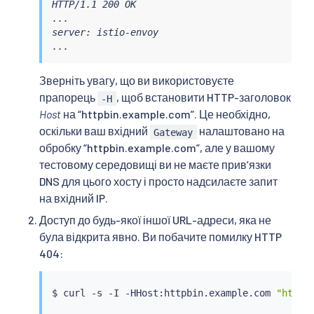
HTTP/1.1 200 OK

...

server: istio-envoy

...
Зверніть увагу, що ви використовуєте
прапорець
, щоб встановити HTTP-заголовок
-H
Host
на “httpbin.example.com”. Це необхідно,
оскільки ваш вхідний
налаштовано на
Gateway
обробку “httpbin.example.com”, але у вашому
тестовому середовищі ви не маєте привʼязки
DNS для цього хосту і просто надсилаєте запит
на вхідний IP.
Доступ до будь-якої іншої URL-адреси, яка не
була відкрита явно. Ви побачите помилку HTTP
404:
$ 
curl
 -s -I -HHost:httpbin.example.com 
"http: