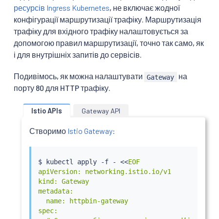
ресурсів Ingress Kubernetes
, не включає жодної
конфігурації маршрутизації трафіку. Маршрутизація
трафіку для вхідного трафіку налаштовується за
допомогою правил маршрутизації, точно так само, як
і для внутрішніх запитів до сервісів.
Подивімось, як можна налаштувати
на
Gateway
порту 80 для HTTP трафіку.
Istio APIs
Gateway API
Створимо
Istio Gateway
:
$ 
kubectl
 apply -f - 
<<
EOF

apiVersion: networking.istio.io/v1

kind: Gateway

metadata:

  name: httpbin-gateway

spec:
