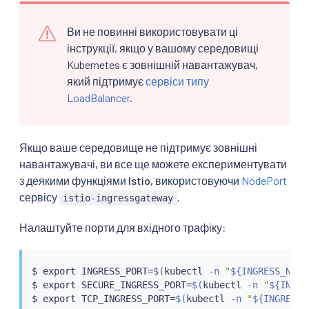
Ви не повинні використовувати ці
інструкції, якщо у вашому середовищі
Kubernetes є зовнішній навантажувач,
який підтримує
сервіси типу
LoadBalancer
.
Якщо ваше середовище не підтримує зовнішні
навантажувачі, ви все ще можете експериментувати
з деякими функціями Istio, використовуючи
NodePort
сервісу
.
istio-ingressgateway
Налаштуйте порти для вхідного трафіку:
$ 
export
 INGRESS_PORT
=
$(
kubectl
 -n 
"
${INGRESS_NS}
"
$ 
export
 SECURE_INGRESS_PORT
=
$(
kubectl
 -n 
"
${INGRE
$ 
export
 TCP_INGRESS_PORT
=
$(
kubectl
 -n 
"
${INGRESS_