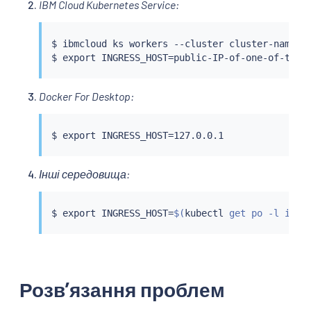
IBM Cloud Kubernetes Service:
$ ibmcloud ks workers --cluster cluster-name-or
$ 
export
 INGRESS_HOST
=
Docker For Desktop:
$ 
export
 INGRESS_HOST
=
Інші середовища:
$ 
export
 INGRESS_HOST
=
$(
kubectl
 get po -l isti
Розвʼязання проблем