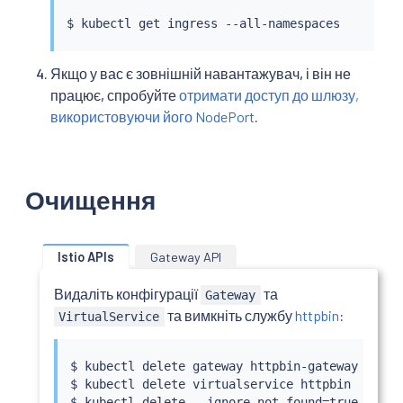
$ 
kubectl
Якщо у вас є зовнішній навантажувач, і він не
працює, спробуйте
отримати доступ до шлюзу,
використовуючи його NodePort
.
Очищення
Istio APIs
Gateway API
Видаліть конфігурації
та
Gateway
та вимкніть службу
httpbin
:
VirtualService
$ 
kubectl
 delete gateway httpbin-gateway

$ 
kubectl
 delete virtualservice httpbin

$ 
kubectl
 delete --ignore-not-found
=
true -f 
sa