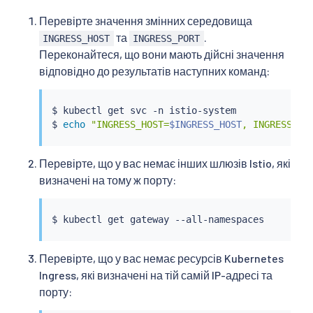
Перевірте значення змінних середовища
та
.
INGRESS_HOST
INGRESS_PORT
Переконайтеся, що вони мають дійсні значення
відповідно до результатів наступних команд:
$ 
kubectl
 get svc -n istio-system

$ 
echo
"INGRESS_HOST=
$INGRESS_HOST
, INGRESS_PO
Перевірте, що у вас немає інших шлюзів Istio, які
визначені на тому ж порту:
$ 
kubectl
Перевірте, що у вас немає ресурсів Kubernetes
Ingress, які визначені на тій самій IP-адресі та
порту: