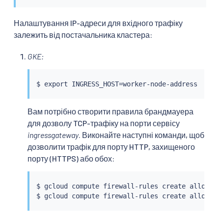
Налаштування IP-адреси для вхідного трафіку
залежить від постачальника кластера:
GKE:
$ 
export
 INGRESS_HOST
=
Вам потрібно створити правила брандмауера
для дозволу TCP-трафіку на порти сервісу
ingressgateway
. Виконайте наступні команди, щоб
дозволити трафік для порту HTTP, захищеного
порту (HTTPS) або обох:
$ gcloud compute firewall-rules create allow-g
$ gcloud compute firewall-rules create allow-g