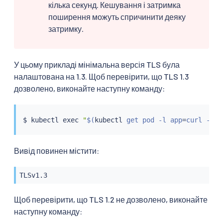
кілька секунд. Кешування і затримка
поширення можуть спричинити деяку
затримку.
У цьому прикладі мінімальна версія TLS була
налаштована на 1.3. Щоб перевірити, що TLS 1.3
дозволено, виконайте наступну команду:
$ 
kubectl
exec
"
$(
kubectl
 get pod -l app
=
curl -n f
Вивід повинен містити:
TLSv1.3
Щоб перевірити, що TLS 1.2 не дозволено, виконайте
наступну команду: