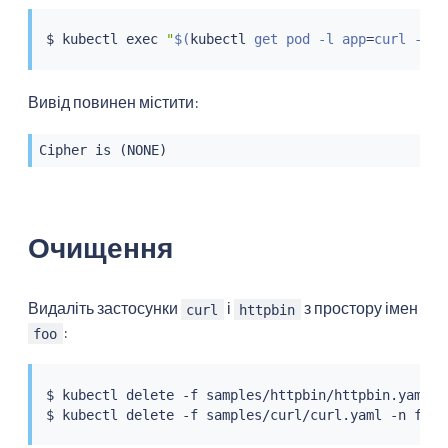
$ 
kubectl
exec
"
$(
kubectl
 get pod -l app
=
curl -n f
Вивід повинен містити:
Cipher is (NONE)
Очищення
Видаліть застосунки
і
з простору імен
curl
httpbin
:
foo
$ 
kubectl
 delete -f samples/httpbin/httpbin.yaml -n
$ 
kubectl