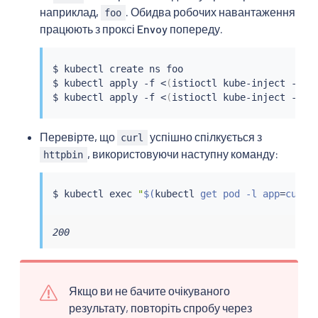
наприклад,
. Обидва робочих навантаження
foo
працюють з проксі Envoy попереду.
$ 
kubectl
 create ns foo

$ 
kubectl
 apply -f 
<
(
istioctl kube-inject -f 
s
$ 
kubectl
 apply -f 
<
(
istioctl kube-inject -f 
s
Перевірте, що
успішно спілкується з
curl
, використовуючи наступну команду:
httpbin
$ 
kubectl
exec
"
$(
kubectl
 get pod -l app
=
curl 
200
Якщо ви не бачите очікуваного
результату, повторіть спробу через