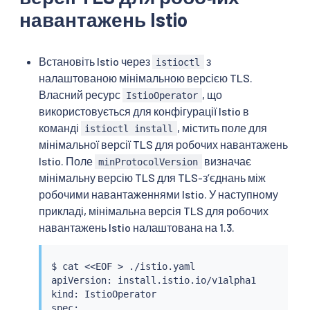
навантажень Istio
Встановіть Istio через
з
istioctl
налаштованою мінімальною версією TLS.
Власний ресурс
, що
IstioOperator
використовується для конфігурації Istio в
команді
, містить поле для
istioctl install
мінімальної версії TLS для робочих навантажень
Istio. Поле
визначає
minProtocolVersion
мінімальну версію TLS для TLS-зʼєднань між
робочими навантаженнями Istio. У наступному
прикладі, мінімальна версія TLS для робочих
навантажень Istio налаштована на 1.3.
$ 
cat
<<
EOF 
>
 ./istio.yaml

apiVersion: install.istio.io/v1alpha1

kind: IstioOperator

spec:
