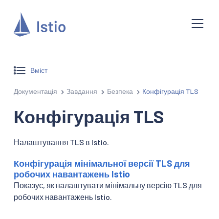
Вміст
Документація
Завдання
Безпека
Конфігурація TLS
Конфігурація TLS
Налаштування TLS в Istio.
Конфігурація мінімальної версії TLS для
робочих навантажень Istio
Показує, як налаштувати мінімальну версію TLS для
робочих навантажень Istio.