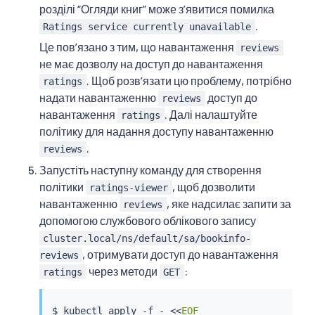
розділі “Огляди книг” може зʼявитися помилка
.
Ratings service currently unavailable
Це повʼязано з тим, що навантаження
reviews
не має дозволу на доступ до навантаження
. Щоб розвʼязати цю проблему, потрібно
ratings
надати навантаженню
доступ до
reviews
навантаження
. Далі налаштуйте
ratings
політику для надання доступу навантаженню
.
reviews
Запустіть наступну команду для створення
політики
, щоб дозволити
ratings-viewer
навантаженню
, яке надсилає запити за
reviews
допомогою службового облікового запису
cluster.local/ns/default/sa/bookinfo-
, отримувати доступ до навантаження
reviews
через методи
:
ratings
GET
$ 
kubectl
 apply -f - 
<<
EOF
