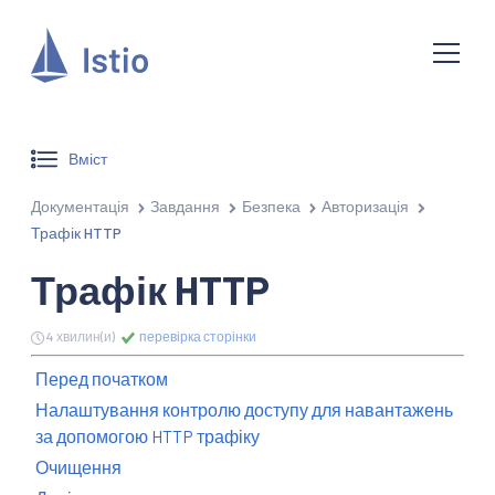
Вміст
Документація
Завдання
Безпека
Авторизація
Трафік HTTP
Трафік HTTP
4 хвилин(и)
перевірка сторінки
Перед початком
Налаштування контролю доступу для навантажень
за допомогою HTTP трафіку
Очищення