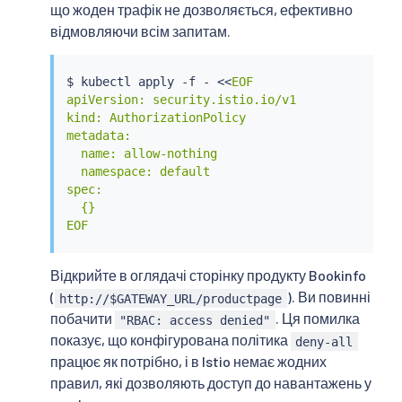
що жоден трафік не дозволяється, ефективно
відмовляючи всім запитам.
$ 
kubectl
 apply -f - 
<<
EOF

apiVersion: security.istio.io/v1

kind: AuthorizationPolicy

metadata:

  name: allow-nothing

  namespace: default

spec:

  {}

EOF
Відкрийте в оглядачі сторінку продукту Bookinfo
(
). Ви повинні
http://$GATEWAY_URL/productpage
побачити
. Ця помилка
"RBAC: access denied"
показує, що конфігурована політика
deny-all
працює як потрібно, і в Istio немає жодних
правил, які дозволяють доступ до навантажень у