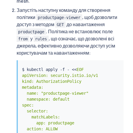
mesh.
Запустіть наступну команду для створення
політики
, щоб дозволити
productpage-viewer
доступ з методом
до навантаження
GET
. Політика не встановлює поле
productpage
у
, що означає, що дозволені всі
from
rules
джерела, ефективно дозволяючи доступ усім
користувачам та навантаженням:
$ 
kubectl
 apply -f - 
<<
EOF

apiVersion: security.istio.io/v1

kind: AuthorizationPolicy

metadata:

  name: "productpage-viewer"

  namespace: default

spec:

  selector:

    matchLabels:

      app: productpage

  action: ALLOW
