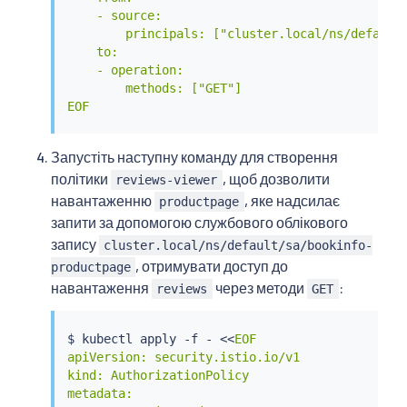
    - source:

        principals: ["cluster.local/ns/default/
    to:

    - operation:

        methods: ["GET"]

EOF
Запустіть наступну команду для створення
політики
, щоб дозволити
reviews-viewer
навантаженню
, яке надсилає
productpage
запити за допомогою службового облікового
запису
cluster.local/ns/default/sa/bookinfo-
, отримувати доступ до
productpage
навантаження
через методи
:
reviews
GET
$ 
kubectl
 apply -f - 
<<
EOF

apiVersion: security.istio.io/v1

kind: AuthorizationPolicy

metadata:
