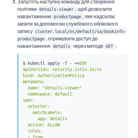
Запустіть наступну команду для створення
політики
, щоб дозволити
details-viewer
навантаженню
, яке надсилає
productpage
запити за допомогою службового облікового
запису
cluster.local/ns/default/sa/bookinfo-
, отримувати доступ до
productpage
навантаження
через методи
:
details
GET
$ 
kubectl
 apply -f - 
<<
EOF

apiVersion: security.istio.io/v1

kind: AuthorizationPolicy

metadata:

  name: "details-viewer"

  namespace: default

spec:

  selector:

    matchLabels:

      app: details

  action: ALLOW

  rules:

  - from:
