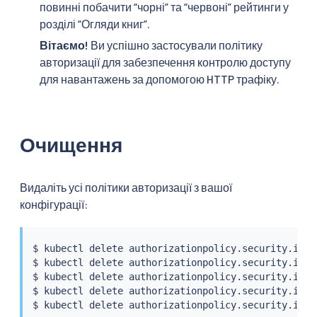
повинні побачити “чорні” та “червоні” рейтинги у
розділі “Огляди книг”.
Вітаємо!
Ви успішно застосували політику
авторизації для забезпечення контролю доступу
для навантажень за допомогою HTTP трафіку.
Очищення
Видаліть усі політики авторизації з вашої
конфігурації:
$ 
kubectl
 delete authorizationpolicy.security.istio
$ 
kubectl
 delete authorizationpolicy.security.isti
$ 
kubectl
 delete authorizationpolicy.security.isti
$ 
kubectl
 delete authorizationpolicy.security.isti
$ 
kubectl