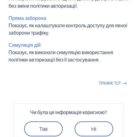
без зміни політики авторизації.
Пряма заборона
Показує, як налаштувати контроль доступу для явної
заборони трафіку.
Симуляція дій
Показує, як виконати симуляцію використання
політики авторизації без її застосування.
ТРАФІК TCP
Чи була ця інформація корисною?
Так
Ні