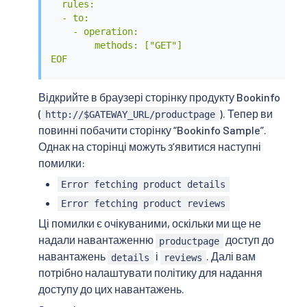
  rules:

  - to:

    - operation:

        methods: ["GET"]

EOF
Відкрийте в браузері сторінку продукту Bookinfo
(
). Тепер ви
http://$GATEWAY_URL/productpage
повинні побачити сторінку “Bookinfo Sample”.
Однак на сторінці можуть з’явитися наступні
помилки:
Error fetching product details
Error fetching product reviews
Ці помилки є очікуваними, оскільки ми ще не
надали навантаженню
доступ до
productpage
навантажень
і
. Далі вам
details
reviews
потрібно налаштувати політику для надання
доступу до цих навантажень.