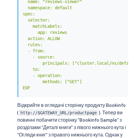
  name: "reviews-viewer"

  namespace: default

spec:

  selector:

    matchLabels:

      app: reviews

  action: ALLOW

  rules:

  - from:

    - source:

        principals: ["cluster.local/ns/default/
    to:

    - operation:

        methods: ["GET"]

EOF
Відкрийте в оглядачі сторінку продукту Bookinfo
(
). Тепер ви
http://$GATEWAY_URL/productpage
повинні побачити сторінку “Bookinfo Sample” з
розділами “Деталі книги” з лівого нижнього кута і
“Огляди книг” з правого нижнього кута. Однак у