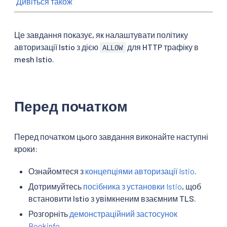
Дивіться також
Це завдання показує, як налаштувати політику
авторизації Istio з дією
для HTTP трафіку в
ALLOW
mesh Istio.
Перед початком
Перед початком цього завдання виконайте наступні
кроки:
Ознайомтеся з
концепціями авторизації Istio
.
Дотримуйтесь
посібника з установки Istio
, щоб
встановити Istio з увімкненим взаємним TLS.
Розгорніть
демонстраційний застосунок
Bookinfo
.