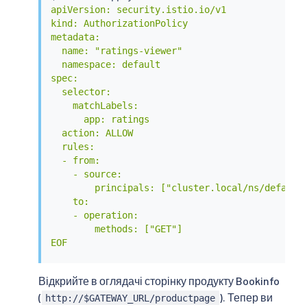
apiVersion: security.istio.io/v1

kind: AuthorizationPolicy

metadata:

  name: "ratings-viewer"

  namespace: default

spec:

  selector:

    matchLabels:

      app: ratings

  action: ALLOW

  rules:

  - from:

    - source:

        principals: ["cluster.local/ns/default/
    to:

    - operation:

        methods: ["GET"]

EOF
Відкрийте в оглядачі сторінку продукту Bookinfo
(
). Тепер ви
http://$GATEWAY_URL/productpage