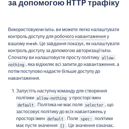
за допомогою HTTP трафіку
Використовуючи Istio, ви можете легко налаштувати
контроль доступу для
робочого навантаження
у
вашому mesh. Це завдання показує, як налаштувати
контроль доступу за допомогою авторизації Istio.
Спочатку ви налаштовуєте просту політику
allow-
, яка відхиляє всі запити до навантаження, а
nothing
потім поступово надаєте більше доступу до
навантаження.
Запустіть наступну команду для створення
політики
у просторі імен
allow-nothing
. Політика не має поля
, що
default
selector
застосовує політику до всіх навантажень у
просторі імен
. Поле
політики
default
spec:
має пусте значення
. Це значення означає,
{}