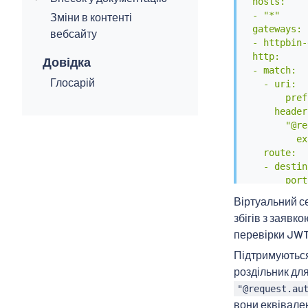
  hosts:

  - "*"

Зміни в контенті
  gateways:

вебсайту
  - httpbin-
  http:

Довідка
  - match:

Глосарій
    - uri:

        pref
      headers
        "@re
          ex
    route:

    - destin
        port:
          nu
Віртуальний с
        host
збігів з заявк
EOF
перевірки JWT,
Підтримуються 
роздільник дл
"@request.au
вони еквівален