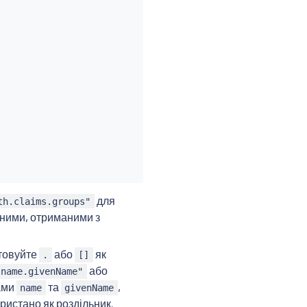
для
th.claims.groups"
даними, отриманими з
стовуйте
або
як
.
[]
або
.name.givenName"
ами
та
,
name
givenName
ристано як роздільник.