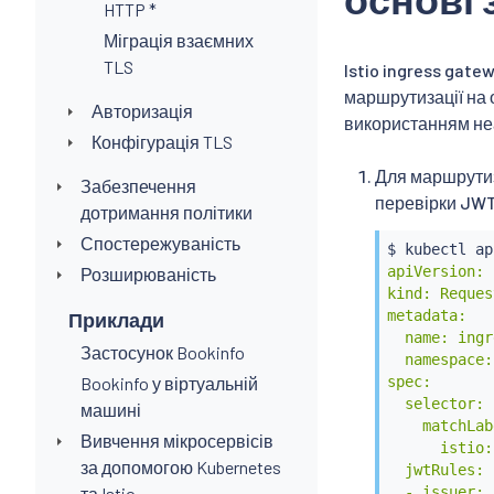
HTTP *
Міграція взаємних
TLS
Istio ingress gat
маршрутизації на о
Авторизація
використанням неа
Конфігурація TLS
Для маршрутиз
Забезпечення
перевірки JWT
дотримання політики
Спостережуваність
$ 
kubectl
 ap
apiVersion: 
Розширюваність
kind: Reques
metadata:

Приклади
  name: ingr
Застосунок Bookinfo
  namespace:
Bookinfo у віртуальній
spec:

  selector:

машині
    matchLab
Вивчення мікросервісів
      istio:
за допомогою Kubernetes
  jwtRules:

та Istio
  - issuer: 