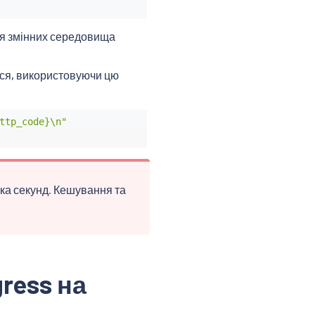
я змінних середовища
ься, використовуючи цю
ttp_code}\n"
ька секунд. Кешування та
ress на