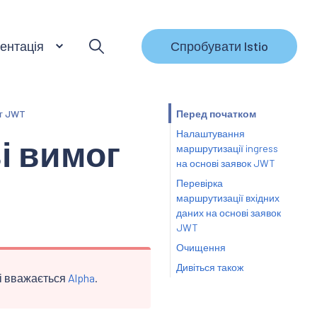
ентація
Спробувати Istio
г JWT
Перед початком
Налаштування
і вимог
маршрутизації ingress
на основі заявок JWT
Перевірка
маршрутизації вхідних
даних на основі заявок
JWT
Очищення
Дивіться також
 і вважається
Alpha
.