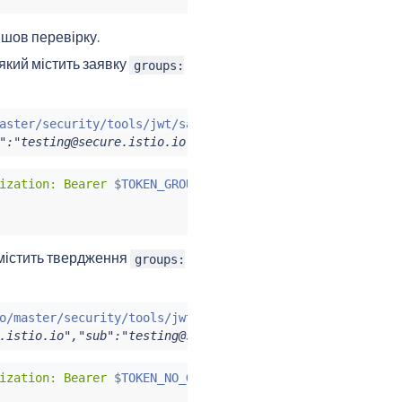
йшов перевірку.
який містить заявку
groups:
aster/security/tools/jwt/samples/groups-scope.jwt -s
)
&&
":"testing@secure.istio.io","scope":["scope1","scope2"],
ization: Bearer 
$TOKEN_GROUP
"
 містить твердження
groups:
o/master/security/tools/jwt/samples/demo.jwt -s
)
&&
echo
.istio.io","sub":"testing@secure.istio.io"}
ization: Bearer 
$TOKEN_NO_GROUP
"