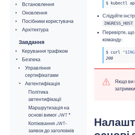
$ 
kubectl
 ap
Встановлення
Оновлення
Слідуйте інстр
Посібники користувача
INGRESS_HOST
Архітектура
Перевірте, щ
команду:
Завдання
Керування трафіком
$ 
curl
"
$ING
200
Безпека
Управління
сертифікатами
Якщо ви 
Автентифікація
затримки
Політика
автентифікації
Маршрутизація на
основі вимог JWT *
Налашту
Копіювання JWT-
заявок до заголовків
основі 