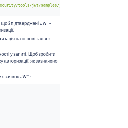
ecurity/tools/jwt/samples/jwks.json"

, щоб підтверджені JWT-
изації.
изація на основі заявок
ості у запиті. Щоб зробити
ку авторизації, як зазначено
их заявок JWT: