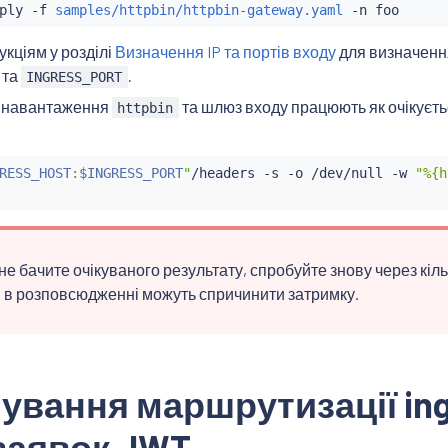
ply -f 
samples/httpbin/httpbin-gateway.yaml
укціям у розділі
Визначення IP та портів входу
для визначенн
та
.
INGRESS_PORT
о навантаження
та шлюз входу працюють як очікуєт
httpbin
RESS_HOST
:
$INGRESS_PORT
"
/headers -s -o /dev/null -w 
"%{h
не бачите очікуваного результату, спробуйте знову через кіл
 в розповсюдженні можуть спричинити затримку.
вання маршрутизації ing
заявок JWT