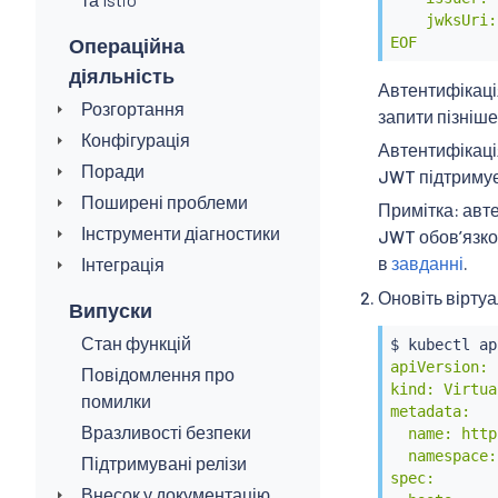
    jwksUri:
Операційна
EOF
діяльність
Автентифікаці
Розгортання
запити пізніше
Конфігурація
Автентифікаці
Поради
JWT підтримує
Поширені проблеми
Примітка: авте
Інструменти діагностики
JWT обовʼязков
в
завданні
.
Інтеграція
Оновіть вірту
Випуски
Стан функцій
$ 
kubectl
 ap
apiVersion: 
Повідомлення про
kind: Virtua
помилки
metadata:

Вразливості безпеки
  name: http
  namespace:
Підтримувані релізи
spec:

Внесок у документацію