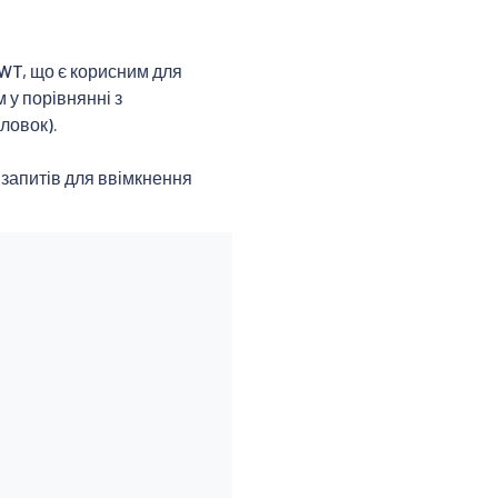
JWT, що є корисним для
 у порівнянні з
ловок).
 запитів для ввімкнення