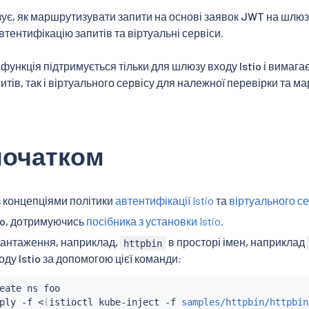
ує, як маршрутизувати запити на основі заявок JWT на шлюзі 
тентифікацію запитів та віртуальні сервіси.
 функція підтримується тільки для шлюзу входу Istio і вимага
итів, так і віртуального сервісу для належної перевірки та м
початком
 концепціями політики
автентифікації Istio
та
віртуального се
tio, дотримуючись
посібника з установки Istio
.
вантаження, наприклад,
в просторі імен, наприклад
httpbin
ду Istio за допомогою цієї команди:
eate ns foo

ply -f 
<
(
istioctl kube-inject -f 
samples/httpbin/httpbin