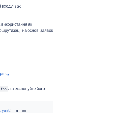
входу Istio,
є використання як
аршрутизації на основі заявок
рвісу
.
, та експонуйте його
foo
.yaml
)
 -n foo
