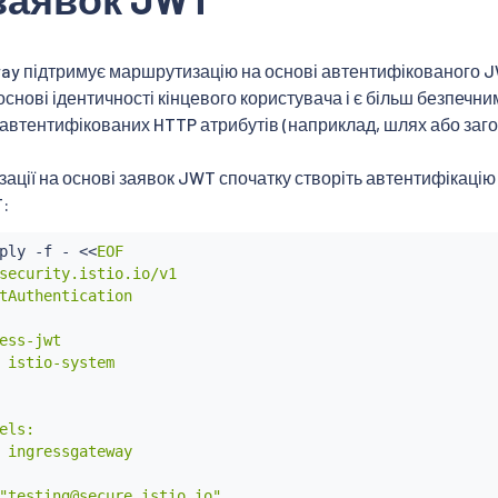
eway підтримує маршрутизацію на основі автентифікованого 
снові ідентичності кінцевого користувача і є більш безпечним
втентифікованих HTTP атрибутів (наприклад, шлях або заго
ації на основі заявок JWT спочатку створіть автентифікацію
:
ply -f - 
<<
EOF

security.istio.io/v1

tAuthentication

ess-jwt

 istio-system

els:

 ingressgateway

"testing@secure.istio.io"
