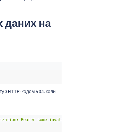
х даних на
ту з HTTP-кодом 403, коли
ization: Bearer some.invalid.token"