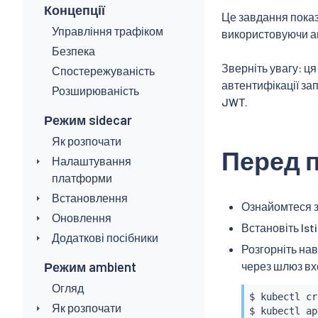
Концепції
Це завдання показ
Управління трафіком
використовуючи ав
Безпека
Зверніть увагу: ця
Спостережуваність
автентифікації зап
Розширюваність
JWT.
Режим sidecar
Як розпочати
Перед 
Налаштування
платформи
Встановлення
Ознайомтеся з
Оновлення
Встановіть Is
Додаткові посібники
Розгорніть на
Режим ambient
через шлюз вхо
Огляд
$ 
kubectl
 cr
Як розпочати
$ 
kubectl
 ap