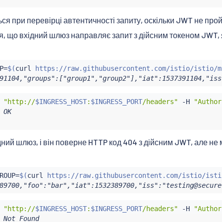
ся при перевірці автентичності запиту, оскільки JWT не про
, що вхідний шлюз направляє запит з дійсним токеном JWT, 
P
=
$(
curl
 https://raw.githubusercontent.com/istio/istio/m
91104,"groups":["group1","group2"],"iat":1537391104,"iss
 
"http://
$INGRESS_HOST
:
$INGRESS_PORT
/headers"
 -H 
"Author
 OK

ний шлюз, і він поверне HTTP код 404 з дійсним JWT, але не
ROUP
=
$(
curl
 https://raw.githubusercontent.com/istio/isti
89700,"foo":"bar","iat":1532389700,"iss":"testing@secure
 
"http://
$INGRESS_HOST
:
$INGRESS_PORT
/headers"
 -H 
"Author
 Not Found
