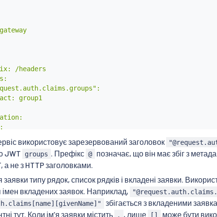
gateway

ix: /headers

:

quest.auth.claims.groups":

act: group1

ation:



mber: 8000

ервіс використовує зарезервований заголовок
"@request.au
: httpbin

ою JWT
. Префікс
позначає, що він має збіг з мета
groups
@
 а не з HTTP заголовками.
заявки типу рядок, список рядків і вкладені заявки. Викори
я імен вкладених заявок. Наприклад,
"@request.auth.claims
збігається з вкладеними заявк
th.claims[name][givenName]"
тні тут. Коли імʼя заявки містить
, лише
може бути вико
.
[]