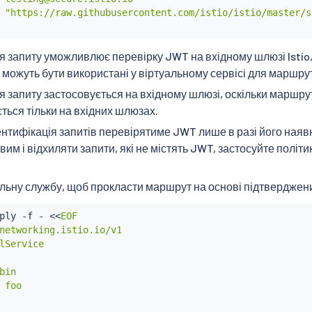
 "https://raw.githubusercontent.com/istio/istio/master/s
я запиту уможливлює перевірку JWT на вхідному шлюзі Istio
 можуть бути використані у віртуальному сервісі для маршрут
я запиту застосовується на вхідному шлюзі, оскільки маршрут
ться тільки на вхідних шлюзах.
нтифікація запитів перевірятиме JWT лише в разі його наявн
им і відхиляти запити, які не містять JWT, застосуйте політи
альну службу, щоб прокласти маршрут на основі підтверджен
ply -f - 
<<
EOF

networking.istio.io/v1

lService

bin

 foo
