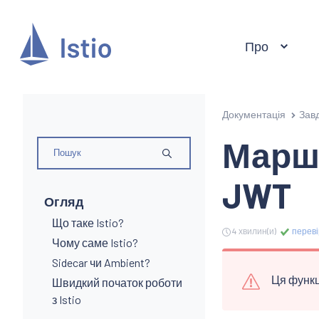
Про
Документація
Зав
Маршр
JWT
Огляд
Що таке Istio?
4 хвилин(и)
переві
Чому саме Istio?
Sidecar чи Ambient?
Ця функц
Швидкий початок роботи
з Istio