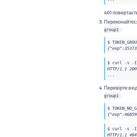
401 повертаєть
Переконайтеся
:
group1
$ TOKEN_GROU
{"exp":35373
$ 
curl
 -s -I
HTTP/1.1 200
...
Перевірте вхід
:
group1
$ TOKEN_NO_G
{"exp":46859
$ 
curl
 -s -I
HTTP/1.1 404