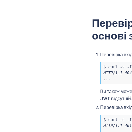
Перевір
основі 
Перевірка вхі
$ 
curl
 -s -I
HTTP/1.1 404
...
Ви також может
JWT відсутній.
Перевірка вхі
$ 
curl
 -s -I
HTTP/1.1 401
...