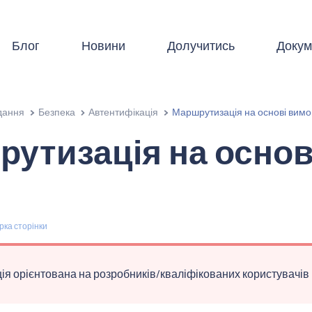
Блог
Новини
Долучитись
Докум
дання
Безпека
Автентифікація
Маршрутизація на основі вимо
утизація на основ
рка сторінки
ія орієнтована на розробників/кваліфікованих користувачів