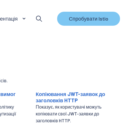
ентація
Спробувати Istio
сів.
 вимог
Копіювання JWT-заявок до
заголовків HTTP
олітику
Показує, як користувачі можуть
утизації
копіювати свої JWT-заявки до
заголовків HTTP.