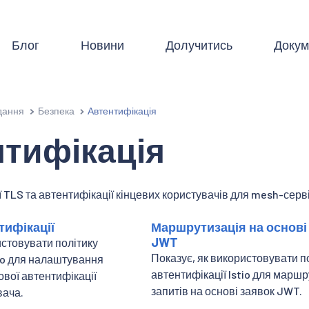
Блог
Новини
Долучитись
Докум
дання
Безпека
Автентифікація
тифікація
 TLS та автентифікації кінцевих користувачів для mesh-серві
тифікації
Маршрутизація на основі
JWT
истовувати політику
Показує, як використовувати п
tio для налаштування
автентифікації Istio для маршр
ової автентифікації
запитів на основі заявок JWT.
вача.