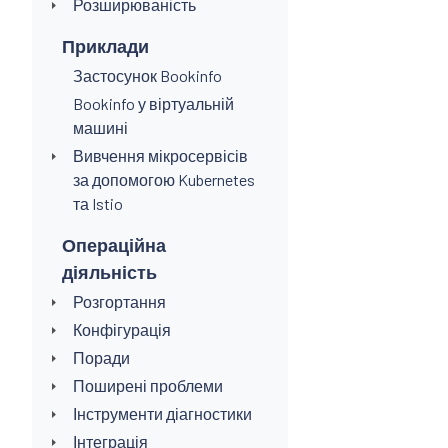
Розширюваність
Приклади
Застосунок Bookinfo
Bookinfo у віртуальній
машині
Вивчення мікросервісів
за допомогою Kubernetes
та Istio
Операційна
діяльність
Розгортання
Конфігурація
Поради
Поширені проблеми
Інструменти діагностики
Інтеграція