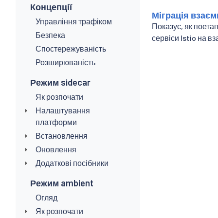
Концепції
Міграція взаєм
Управління трафіком
Показує, як поета
Безпека
сервіси Istio на в
Спостережуваність
Розширюваність
Режим sidecar
Як розпочати
Налаштування
платформи
Встановлення
Оновлення
Додаткові посібники
Режим ambient
Огляд
Як розпочати