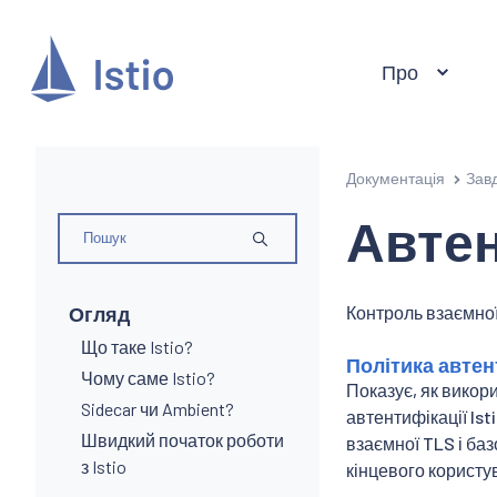
Про
Документація
Зав
Автен
Огляд
Контроль взаємної
Що таке Istio?
Політика автен
Чому саме Istio?
Показує, як викор
Sidecar чи Ambient?
автентифікації Is
Швидкий початок роботи
взаємної TLS і баз
з Istio
кінцевого користу