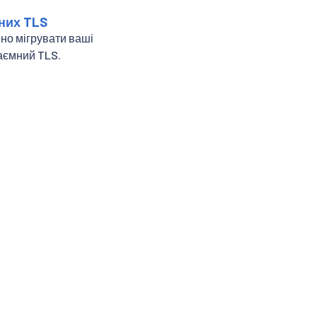
них TLS
пно мігрувати ваші
заємний TLS.