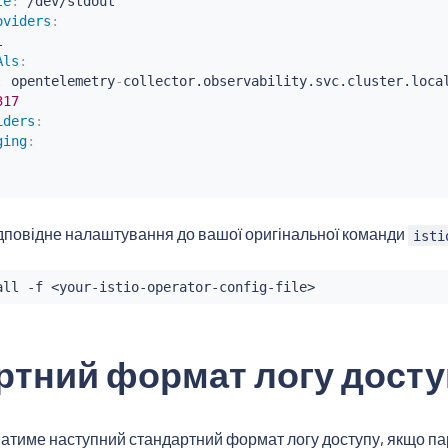
le
:
 /dev/stdout

oviders
:


Als
:
:
 opentelemetry
-
collector.observability.svc.cluster.local
317
iders
:
ging
:
дповідне налаштування до вашої оригінальної команди
isti
all
 -f 
<
your-istio-operator-config-file
>
ртний формат логу досту
ватиме наступний стандартний формат логу доступу, якщо п