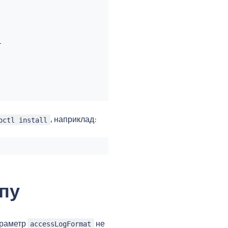


, наприклад:
octl install
пу
араметр
не
accessLogFormat