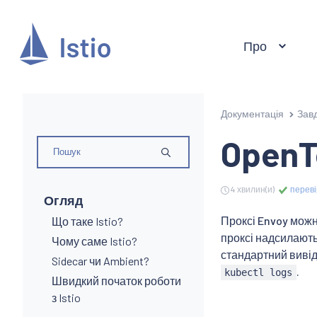
Про
Документація
Зав
OpenT
4 хвилин(и)
переві
Огляд
Проксі Envoy мож
Що таке Istio?
проксі надсилають
Чому саме Istio?
стандартний вивід
Sidecar чи Ambient?
.
kubectl logs
Швидкий початок роботи
з Istio