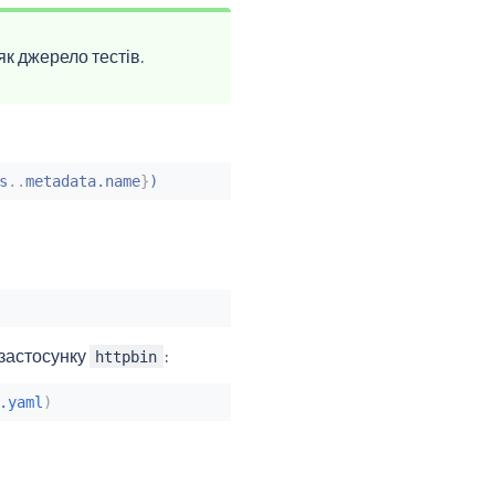
як джерело тестів.
s
..
metadata.name
}
)
 застосунку
:
httpbin
.yaml
)