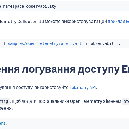
lemetry Collector. Ви можете використовувати цей
приклад к
 -f 
samples/open-telemetry/otel.yaml
ння логування доступу E
гування доступу, використовуйте
Telemetry API
.
, щоб додати постачальника OpenTelemetry з іменем
nfig
ot
рення:
ers
: