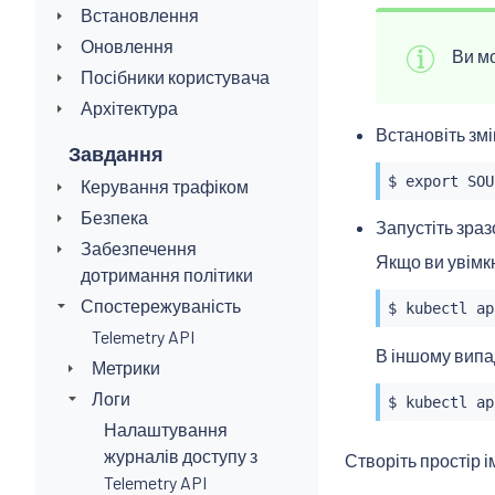
Встановлення
Оновлення
Ви м
Посібники користувача
Архітектура
Встановіть зм
Завдання
$ 
export
 SOU
Керування трафіком
Безпека
Запустіть зра
Забезпечення
Якщо ви увім
дотримання політики
Спостережуваність
$ 
kubectl
 ap
Telemetry API
В іншому випа
Метрики
Логи
$ 
kubectl
 ap
Налаштування
журналів доступу з
Створіть простір 
Telemetry API