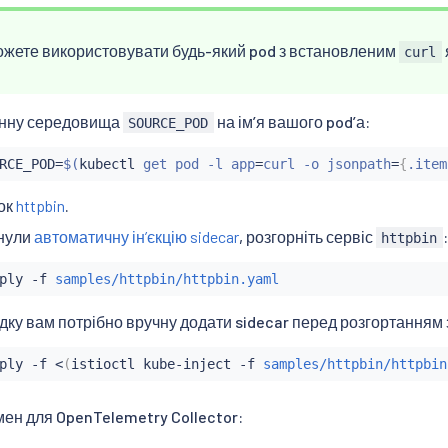
ожете використовувати будь-який pod з встановленим
curl
інну середовища
на імʼя вашого podʼа:
SOURCE_POD
RCE_POD
=
$(
kubectl
 get pod -l app
=
curl -o jsonpath
=
{
.item
зок
httpbin
.
кнули
автоматичну інʼєкцію sidecar
, розгорніть сервіс
:
httpbin
ply -f 
samples/httpbin/httpbin.yaml
дку вам потрібно вручну додати sidecar перед розгортанням
ply -f 
<
(
istioctl kube-inject -f 
samples/httpbin/httpbin
імен для OpenTelemetry Collector: