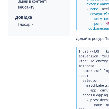
Зміни в контенті
extensionPr
вебсайту
-
name
:
 otel
envoyOtel
Довідка
service
port
:
4
Глосарій
rootNamespa
trustDomain
Додайте ресурс Tel
meshNetworks
:
$ 
cat
<<
EOF 
|
k
apiVersion: tele
kind: Telemetry

metadata:

  name: curl-log
spec:

  selector:

    matchLabels:
      app: 
curl
  accessLogging:
    - providers:
      - name: ot