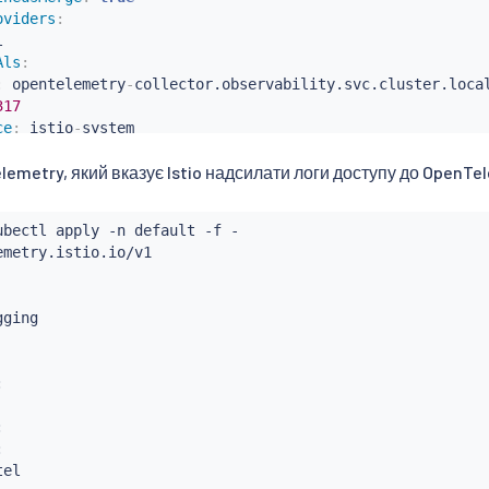
oviders
:


Als
:
:
 opentelemetry
-
collector.observability.svc.cluster.local
317
ce
:
 istio
-
system

:
 cluster.local

emetry, який вказує Istio надсилати логи доступу до OpenTel
'networks
:
{
}
'
ubectl
 apply -n default -f -

metry.istio.io/v1

ging







el
