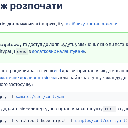
іж розпочати
tio, дотримуючися інструкцій у
посібнику з встановлення
.
s gateway та доступ до логів будуть увімкнені, якщо ви вста
ігурації
з
додаткових налаштувань
.
demo
монстраційний застосунок
curl
для використання як джерело те
оматичне додавання sidecar
, виконайте наступну команду дл
ого застосунку:
ply -f 
samples/curl/curl.yaml
у додайте sidecar перед розгортанням застосунку
за до
curl
ply -f 
<
(
istioctl kube-inject -f 
samples/curl/curl.yaml
)