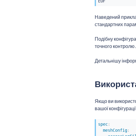
Наведений прикла
стандартних парам
Подібну конфігура
точного контролю 
Детальнішу інфор
Використа
Якщо ви використ
вашої конфігурації
spec
:
meshConfig
: