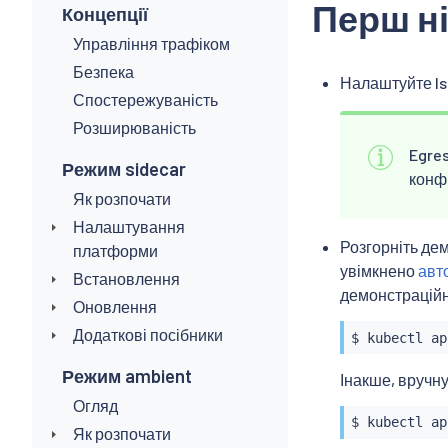
Перш н
Концепції
Управління трафіком
Безпека
Налаштуйте Is
Спостережуваність
Розширюваність
Egres
Режим sidecar
конф
Як розпочати
Налаштування
Розгорніть де
платформи
увімкнено
авт
Встановлення
демонстраційн
Оновлення
Додаткові посібники
$ 
kubectl
 ap
Режим ambient
Інакше, вручн
Огляд
$ 
kubectl
 ap
Як розпочати