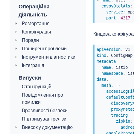
Операційна
envoyOtelAls
:
service
:
 op
діяльність
port
:
4317
Розгортання
Конфігурація
Кінцева конфігура
Поради
Поширені проблеми
apiVersion
:
kind
:
Інструменти діагностики
metadata
:
Інтеграція
name
:
 istio

namespace
:
 is
Випуски
data
:
mesh
:
|
-
Стан функцій
accessLogFi
Повідомлення про
defaultConf
помилки
discovery
proxyMeta
Вразливості безпеки
tracing
:
Підтримувані релізи
zipkin
:
Внесок у документацію
addre
enableProme