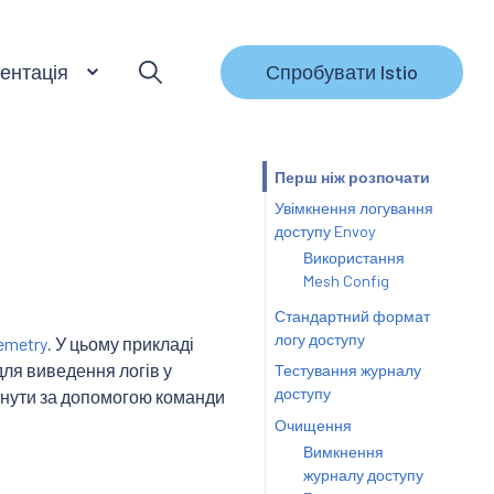
ентація
Спробувати Istio
Перш ніж розпочати
Увімкнення логування
доступу Envoy
Використання
Mesh Config
Стандартний формат
логу доступу
emetry
. У цьому прикладі
для виведення логів у
Тестування журналу
доступу
янути за допомогою команди
Очищення
Вимкнення
журналу доступу