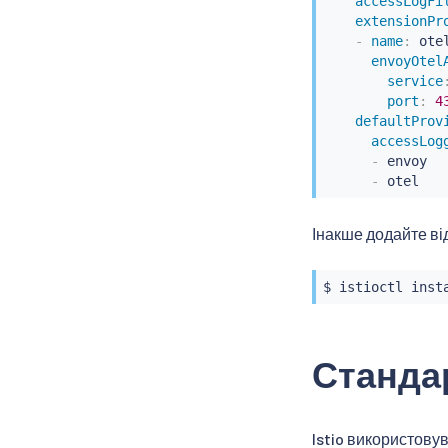
accessLogFi
extensionPr
-
name
:
 otel
envoyOtel
service
port
:
4
defaultProv
accessLog
-
 envoy

-
 otel
Інакше додайте ві
$ 
istioctl
inst
Станда
Istio використову