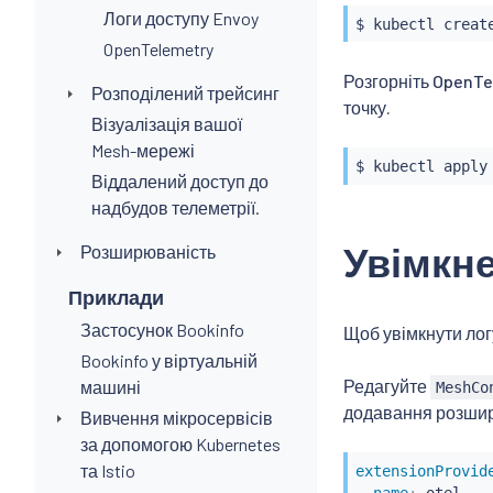
Логи доступу Envoy
$ 
kubectl
OpenTelemetry
Розгорніть OpenTe
Розподілений трейсинг
точку.
Візуалізація вашої
Mesh-мережі
$ 
kubectl
 apply
Віддалений доступ до
надбудов телеметрії.
Увімкне
Розширюваність
Приклади
Застосунок Bookinfo
Щоб увімкнути ло
Bookinfo у віртуальній
Редагуйте
машині
MeshCo
додавання розши
Вивчення мікросервісів
за допомогою Kubernetes
та Istio
extensionProvid
-
name
:
 otel
