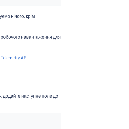
уємо нічого, крім
о робочого навантаження для
 Telemetry API
.
o, додайте наступне поле до