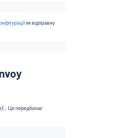
онфігурації
як відправну
nvoy
. Це передбачає
el