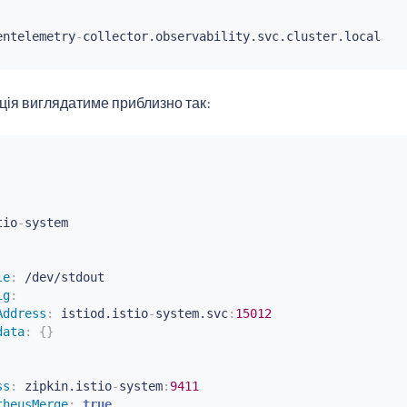
entelemetry
-
collector.observability.svc.cluster.local

ція виглядатиме приблизно так:
tio
-
le
:
 /dev/stdout

ig
:
Address
:
 istiod.istio
-
system.svc
:
15012
data
:
{
}
ss
:
 zipkin.istio
-
system
:
9411
theusMerge
:
true