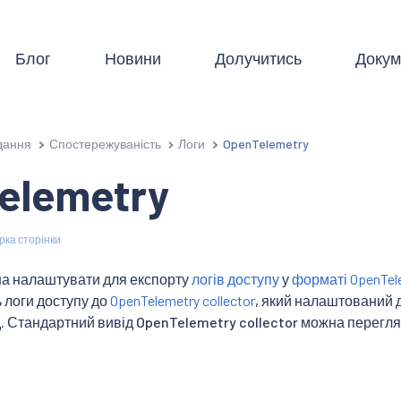
Блог
Новини
Долучитись
Докум
дання
Спостережуваність
Логи
OpenTelemetry
elemetry
рка сторінки
на налаштувати для експорту
логів доступу
у
форматі OpenTel
 логи доступу до
OpenTelemetry collector
, який налаштований 
. Стандартний вивід OpenTelemetry collector можна перегл