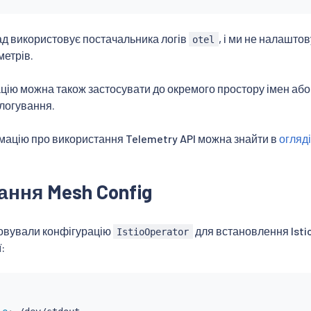
д використовує постачальника логів
, і ми не налаштов
otel
етрів.
цію можна також застосувати до окремого простору імен аб
логування.
мацію про використання Telemetry API можна знайти в
огляді
ння Mesh Config
овували конфігурацію
для встановлення Isti
IstioOperator
: