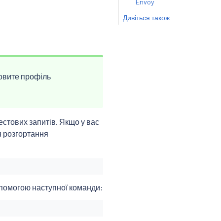
Envoy
Дивіться також
новите профіль
стових запитів. Якщо у вас
я розгортання
помогою наступної команди: