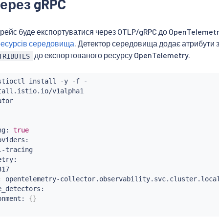
ерез gRPC
трейс буде експортуватися через OTLP/gRPC до OpenTelemetr
ресурсів середовища
. Детектор середовища додає атрибути 
до експортованого ресурсу OpenTelemetry.
TRIBUTES
stioctl
install
 -y -f -

all.istio.io/v1alpha1

tor

ng: 
true
viders:

-tracing

try:

17

: opentelemetry-collector.observability.svc.cluster.local
_detectors:

onment: 
{
}