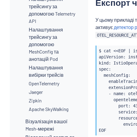
Експорт ч
трейсингу за
допомогою Telemetry
У цьому прикладі 
API
активує
детектор 
Налаштування
OTEL_RESOURCE_AT
трейсингу за
допомогою
$ 
cat
<<
EOF 
|
i
MeshConfig та
apiVersion: inst
анотацій Pod
kind: IstioOpera
Налаштування
spec:

вибірки трейсів
  meshConfig:

    enableTraci
OpenTelemetry
    extensionPro
Jaeger
    - name: otel
      openteleme
Zipkin
        port: 43
Apache SkyWalking
        service
        resource
Візуалізація вашої
          envir
Mesh-мережі