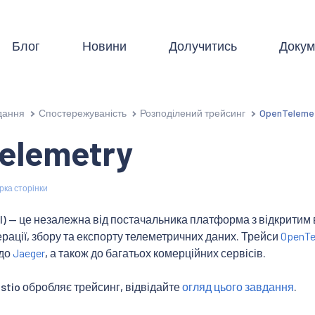
Блог
Новини
Долучитись
Докум
дання
Спостережуваність
Розподілений трейсинг
OpenTeleme
elemetry
рка сторінки
l) — це незалежна від постачальника платформа з відкритим
рації, збору та експорту телеметричних даних. Трейси
OpenTe
 до
Jaeger
, а також до багатьох комерційних сервісів.
Istio обробляє трейсинг, відвідайте
огляд цього завдання
.