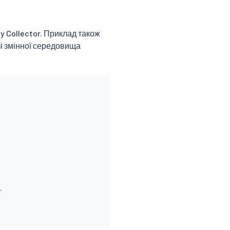
y Collector. Приклад також
зі змінної середовища

