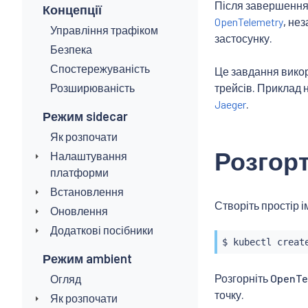
Після завершення 
Концепції
OpenTelemetry
, не
Управління трафіком
застосунку.
Безпека
Спостережуваність
Це завдання вико
Розширюваність
трейсів. Приклад 
Jaeger
.
Режим sidecar
Як розпочати
Розгорт
Налаштування
платформи
Встановлення
Створіть простір 
Оновлення
Додаткові посібники
$ 
kubectl
Режим ambient
Розгорніть OpenTe
Огляд
точку.
Як розпочати