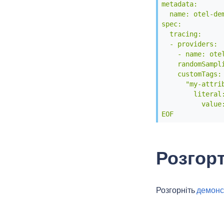
metadata:

  name: otel-dem
spec:

  tracing:

  - providers:

    - name: otel
    randomSampli
    customTags:

      "my-attrib
        literal:
          value:
EOF
Розгорт
Розгорніть
демонс