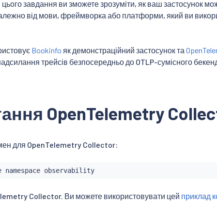
цього завдання ви зможете зрозуміти, як ваш застосунок мож
залежно від мови, фреймворка або платформи, який ви викор
ристовує
Bookinfo
як демонстраційний застосунок та
OpenTelem
надсилання трейсів безпосередньо до OTLP-сумісного бекен
ання OpenTelemetry Collec
імен для OpenTelemetry Collector:
lemetry Collector. Ви можете використовувати цей
приклад к