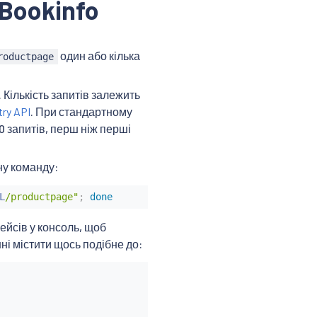
Bookinfo
один або кілька
roductpage
Кількість запитів залежить
try API
. При стандартному
0 запитів, перш ніж перші
ну команду:
L
/productpage"
;
done
ейсів у консоль, щоб
ні містити щось подібне до: