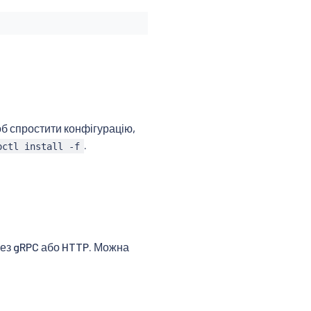
об спростити конфігурацію,
.
octl install -f
ез gRPC або HTTP. Можна