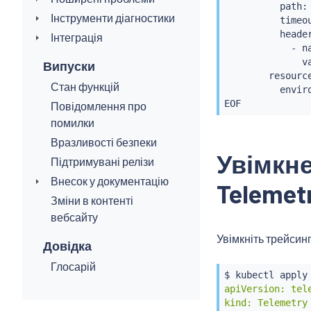
          path:
Інструменти діагностики
          timeou
          header
Інтеграція
            - n
              v
Випуски
        resource
Стан функцій
          envir
Повідомлення про
помилки
Вразливості безпеки
Увімкне
Підтримувані релізи
Внесок у документацію
Telemet
Зміни в контенті
вебсайту
Увімкніть трейсин
Довідка
Глосарій
$ 
kubectl
 apply
apiVersion: tele
kind: Telemetry
