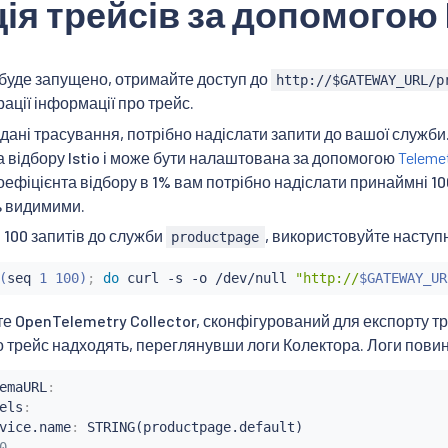
ія трейсів за допомогою 
 буде запущено, отримайте доступ до
http://$GATEWAY_URL/p
рації інформації про трейс.
ані трасування, потрібно надіслати запити до вашої служби. 
а відбору Istio і може бути налаштована за допомогою
Teleme
оефіцієнта відбору в 1% вам потрібно надіслати принаймні 10
ь видимими.
 100 запитів до служби
, використовуйте наступ
productpage
(
seq
 1 100
)
;
do
curl
 -s -o /dev/null 
"http://
$GATEWAY_UR
е OpenTelemetry Collector, сконфігурований для експорту тр
о трейс надходять, переглянувши логи Колектора. Логи повин
emaURL
:
els
:
vice.name
:
 STRING(productpage.default)

0