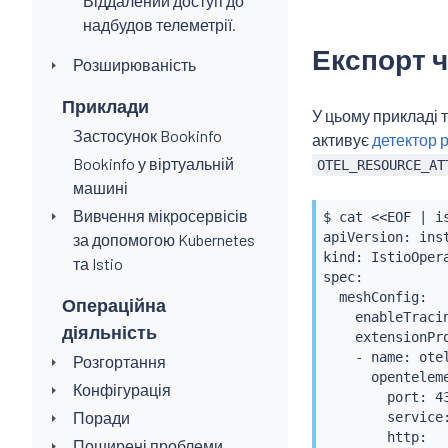
Віддалений доступ до
надбудов телеметрії.
Експорт 
Розширюваність
Приклади
У цьому прикладі 
Застосунок Bookinfo
активує
детектор 
Bookinfo у віртуальній
OTEL_RESOURCE_AT
машині
Вивчення мікросервісів
$ 
cat
<<
EOF 
|
i
apiVersion: inst
за допомогою Kubernetes
kind: IstioOpera
та Istio
spec:

  meshConfig:

Операційна
    enableTraci
діяльність
    extensionPro
    - name: otel
Розгортання
      openteleme
Конфігурація
        port: 43
Поради
        service
        http:

Поширені проблеми