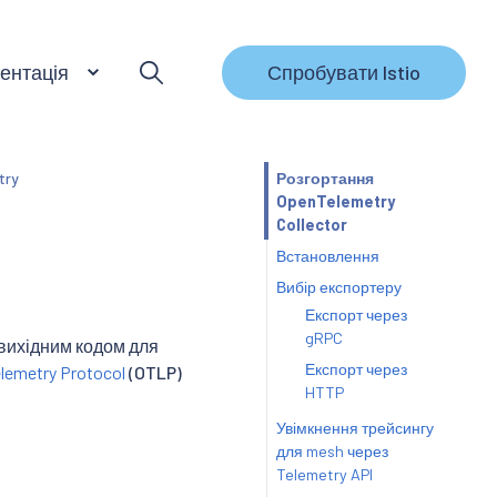
ентація
Спробувати Istio
try
Розгортання
OpenTelemetry
Collector
Встановлення
Вибір експортеру
Експорт через
gRPC
 вихідним кодом для
Експорт через
lemetry Protocol
(OTLP)
HTTP
Увімкнення трейсингу
для mesh через
Telemetry API