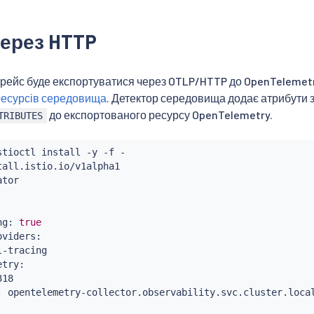
через HTTP
трейс буде експортуватися через OTLP/HTTP до OpenTelemetr
ресурсів середовища
. Детектор середовища додає атрибути 
до експортованого ресурсу OpenTelemetry.
TRIBUTES
stioctl
install
 -y -f -

all.istio.io/v1alpha1

tor

ng: 
true
viders:

-tracing

try:

18

: opentelemetry-collector.observability.svc.cluster.local