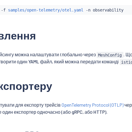
 -f 
samples/open-telemetry/otel.yaml
влення
ейсингу можна налаштувати глобально через
. Щ
MeshConfig
творити один YAML файл, який можна передати команді
isti
експортеру
тувати для експорту трейсів
OpenTelemetry Protocol (OTLP)
чер
один експортер одночасно (або gRPC, або HTTP).