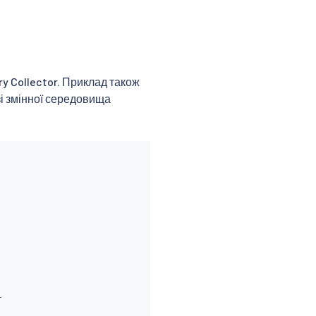
y Collector. Приклад також
зі змінної середовища

