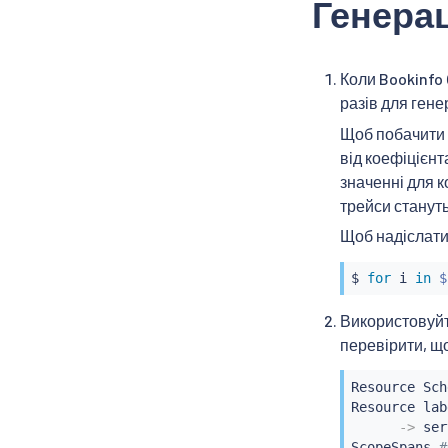
Генерац
Коли Bookinfo
разів для гене
Щоб побачити д
від коефіцієнт
значенні для к
трейси станут
Щоб надіслати
$ 
for
 i 
in
$
Використовуйт
перевірити, щ
Resource Sch
Resource lab
-
>
 ser
ScopeSpans 
#