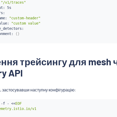
 
"/v1/traces"
t: 5s

s:

ame: 
"custom-header"
alue: 
"custom value"
_detectors:

onment: 
{
}
ння трейсингу для mesh 
ry API
г, застосувавши наступну конфігурацію:
 -f - 
<<
EOF

metry.istio.io/v1
