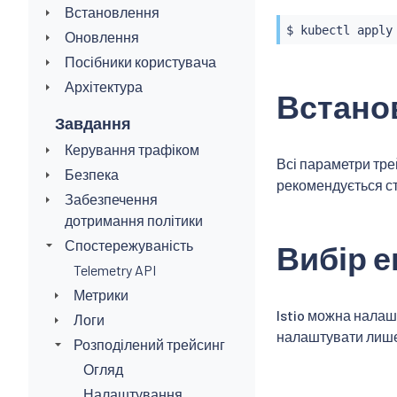
Встановлення
$ 
kubectl
 apply
Оновлення
Посібники користувача
Архітектура
Встано
Завдання
Керування трафіком
Всі параметри тр
Безпека
рекомендується с
Забезпечення
дотримання політики
Спостережуваність
Вибір 
Telemetry API
Метрики
Istio можна налаш
Логи
налаштувати лише 
Розподілений трейсинг
Огляд
Налаштування