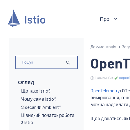
Про
Документація
Зав
OpenT
4 хвилин(и)
переві
Огляд
OpenTelemetry
(OTe
Що таке Istio?
вимірювання, гене
Чому саме Istio?
можна надсилати
Sidecar чи Ambient?
Швидкий початок роботи
Щоб дізнатися, як 
з Istio