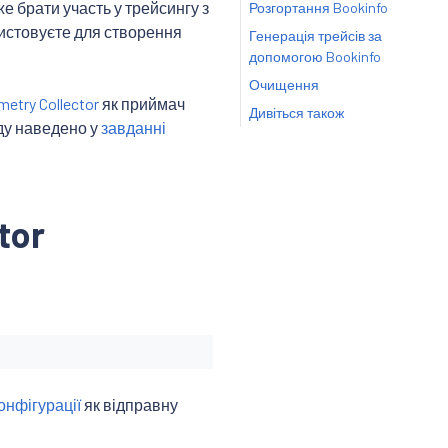
е брати участь у трейсингу з
Розгортання Bookinfo
истовуєте для створення
Генерація трейсів за
допомогою Bookinfo
Очищення
etry Collector
як приймач
Дивіться також
ду наведено у
завданні
tor
онфігурації
як відправну