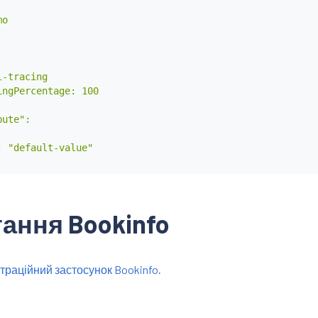
o

-tracing

ngPercentage: 100

ute":



 "default-value"

ання Bookinfo
траційний застосунок Bookinfo
.