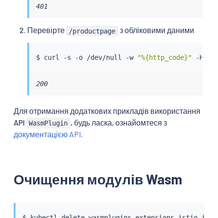
401
Перевірте
з обліковими даними
/productpage
$ 
curl
 -s -o /dev/null -w 
"%{http_code}"
 -H 
"A
200
Для отримання додаткових прикладів використання
API
, будь ласка, ознайомтеся з
WasmPlugin
документацією API
.
Очищення модулів Wasm
$ 
kubectl