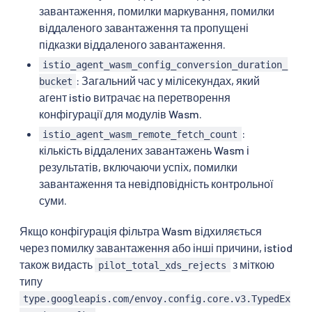
завантаження, помилки маркування, помилки
віддаленого завантаження та пропущені
підказки віддаленого завантаження.
istio_agent_wasm_config_conversion_duration_
: Загальний час у мілісекундах, який
bucket
агент istio витрачає на перетворення
конфігурації для модулів Wasm.
:
istio_agent_wasm_remote_fetch_count
кількість віддалених завантажень Wasm і
результатів, включаючи успіх, помилки
завантаження та невідповідність контрольної
суми.
Якщо конфігурація фільтра Wasm відхиляється
через помилку завантаження або інші причини, istiod
також видасть
з міткою
pilot_total_xds_rejects
типу
type.googleapis.com/envoy.config.core.v3.TypedEx