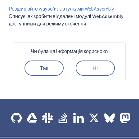
Розширюйте waypoint з втулками WebAssembly
Описує, як зробити віддалені модулі WebAssembly
доступними для режиму оточення.
Чи була ця інформація корисною?
Так
Ні