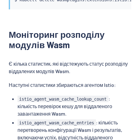
Моніторинг розподілу
модулів Wasm
Є кілька статистик, які відстежують статус розподілу
віддалених модулів Wasm.
Наступні статистики збираються агентом Istio:
:
istio_agent_wasm_cache_lookup_count
кількість перевірок кешу для віддаленого
завантаження Wasm.
: кількість
istio_agent_wasm_cache_entries
перетворень конфігурації Wasm і результатів,
включаючи успіх, відсутність віддаленого