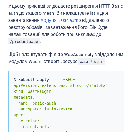
У цьому прикладі ви додасте розширення HTTP Basic
auth до вашого mesh. Ви налаштуєте Istio для
завантаження
модуля Basic auth
з віддаленого
реєстру образів і завантаження його. Він буде
налаштований для роботи при викликах до
.
/productpage
Щоб налаштувати фільтр WebAssembly з віддаленим
модулем Wasm, створіть ресурс
:
WasmPlugin
$ 
kubectl
 apply -f - 
<<
EOF

apiVersion: extensions.istio.io/v1alpha1

kind: WasmPlugin

metadata:

  name: basic-auth

  namespace: istio-system

spec:

  selector:

    matchLabels:
