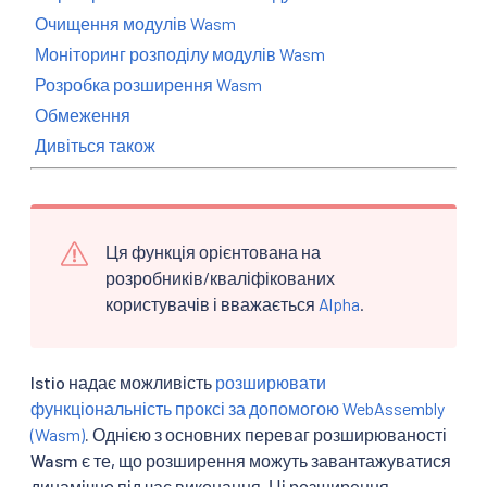
Очищення модулів Wasm
Моніторинг розподілу модулів Wasm
Розробка розширення Wasm
Обмеження
Дивіться також
Ця функція орієнтована на
розробників/кваліфікованих
користувачів і вважається
Alpha
.
Istio надає можливість
розширювати
функціональність проксі за допомогою WebAssembly
(Wasm)
. Однією з основних переваг розширюваності
Wasm є те, що розширення можуть завантажуватися
динамічно під час виконання. Ці розширення