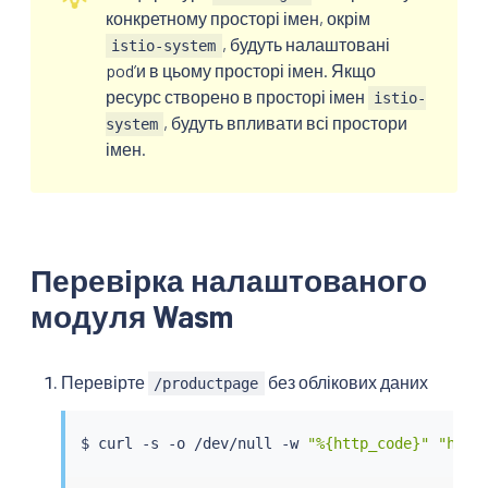
конкретному просторі імен, окрім
, будуть налаштовані
istio-system
podʼи в цьому просторі імен. Якщо
ресурс створено в просторі імен
istio-
, будуть впливати всі простори
system
імен.
Перевірка налаштованого
модуля Wasm
Перевірте
без облікових даних
/productpage
$ 
curl
 -s -o /dev/null -w 
"%{http_code}"
"http