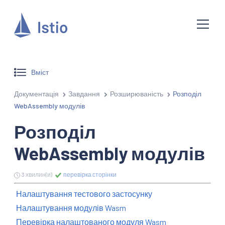
Вміст
Документація
Завдання
Розширюваність
Розподіл
WebAssembly модулів
Розподіл
WebAssembly модулів
3 хвилин(и)
перевірка сторінки
Налаштування тестового застосунку
Налаштування модулів Wasm
Перевірка налаштованого модуля Wasm