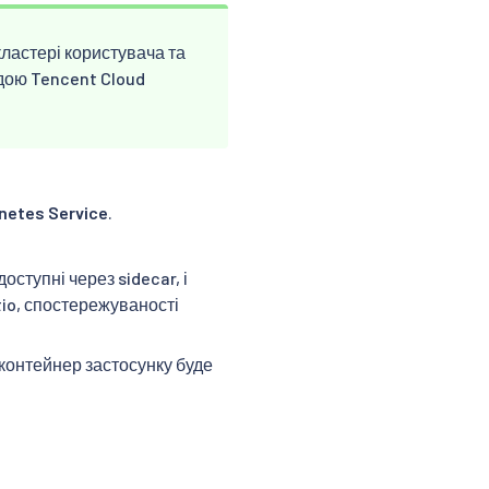
кластері користувача та
ндою Tencent Cloud
netes Service
.
ступні через sidecar, і
tio, спостережуваності
 контейнер застосунку буде