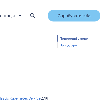
ентація
Спробувати Istio
Попередні умови
Процедура
lastic Kubernetes Service
для