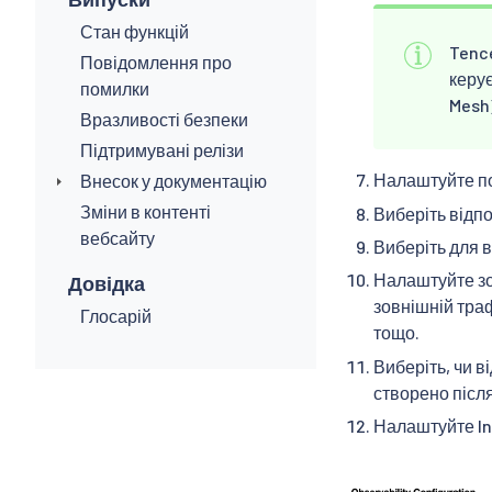
Стан функцій
Tenc
Повідомлення про
керу
помилки
Mesh)
Вразливості безпеки
Підтримувані релізи
Налаштуйте по
Внесок у документацію
Зміни в контенті
Виберіть відп
вебсайту
Виберіть для в
Налаштуйте зов
Довідка
зовнішній тра
Глосарій
тощо.
Виберіть, чи в
створено після
Налаштуйте In