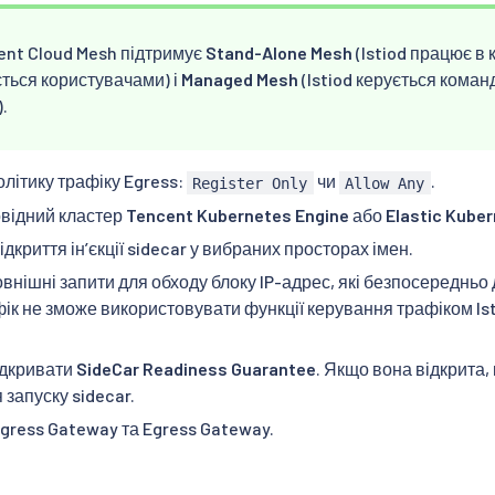
ent Cloud Mesh підтримує
Stand-Alone Mesh
(Istiod працює в 
ється користувачами) і
Managed Mesh
(Istiod керується кома
.
літику трафіку Egress:
чи
.
Register Only
Allow Any
овідний кластер
Tencent Kubernetes Engine
або
Elastic Kuber
ідкриття інʼєкції sidecar у вибраних просторах імен.
нішні запити для обходу блоку IP-адрес, які безпосередньо до
фік не зможе використовувати функції керування трафіком Is
ідкривати
SideCar Readiness Guarantee
. Якщо вона відкрита,
 запуску sidecar.
gress Gateway та Egress Gateway.