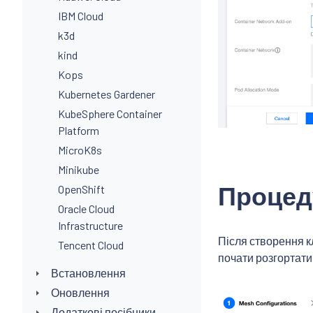
IBM Cloud
k3d
kind
Kops
Kubernetes Gardener
KubeSphere Container
Platform
MicroK8s
Minikube
Процед
OpenShift
Oracle Cloud
Infrastructure
Після створення к
Tencent Cloud
почати розгортати
Встановлення
Оновлення
Додаткові посібники