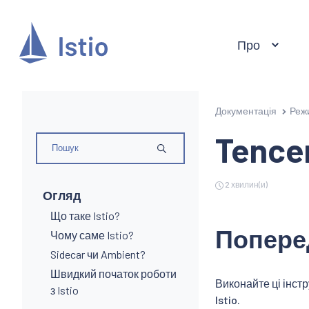
Про
Документація
Реж
Tence
2 хвилин(и)
Огляд
Що таке Istio?
Попере
Чому саме Istio?
Sidecar чи Ambient?
Швидкий початок роботи
Виконайте ці інстр
з Istio
Istio.