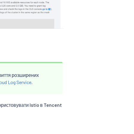
криття розширених
oud Log Service
.
ористовувати Istio в Tencent