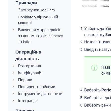
Приклади
Застосунок Bookinfo
Bookinfo у віртуальній
машині
Увійдіть до
Co
Вивчення мікросервісів
на сторінку
Se
за допомогою Kubernetes
та Istio
Натисніть кно
Введіть назву
Операційна
діяльність
Розгортання
Назва
Конфігурація
симво
Поради
Поширені проблеми
Виберіть
Регі
Інструменти діагностики
Виберіть версі
Інтеграція
Виберіть режи
Випуски