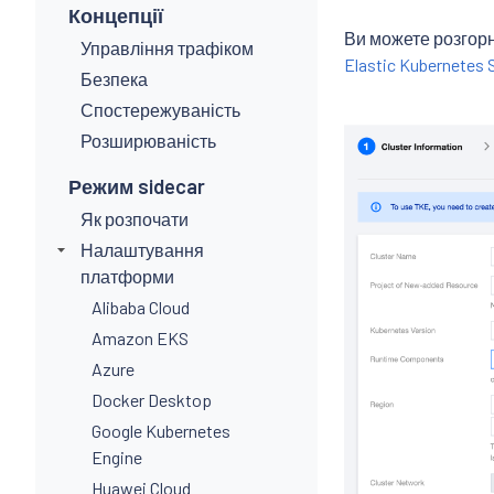
Концепції
Ви можете розгорн
Управління трафіком
Elastic Kubernetes 
Безпека
Спостережуваність
Розширюваність
Режим sidecar
Як розпочати
Налаштування
платформи
Alibaba Cloud
Amazon EKS
Azure
Docker Desktop
Google Kubernetes
Engine
Huawei Cloud