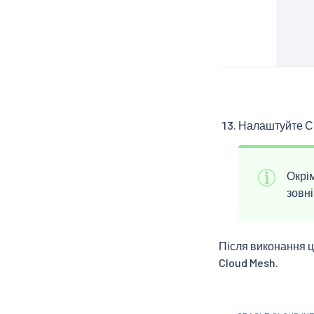
Налаштуйте Сп
Окрім
зовні
Після виконання ци
Cloud Mesh.