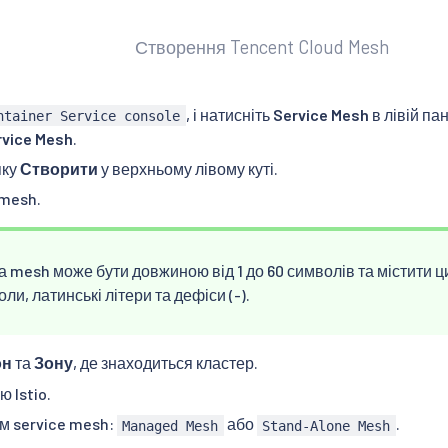
Створення Tencent Cloud Mesh
, і натисніть
Service Mesh
в лівій па
ntainer Service console
rvice Mesh
.
пку
Створити
у верхньому лівому куті.
 mesh.
 mesh може бути довжиною від 1 до 60 символів та містити ц
ли, латинські літери та дефіси (-).
он
та
Зону
, де знаходиться кластер.
ю Istio.
м service mesh:
або
.
Managed Mesh
Stand-Alone Mesh