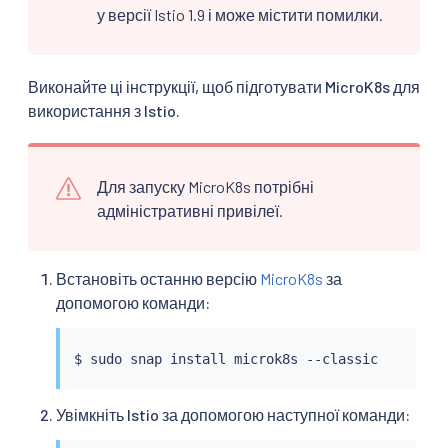
у версії Istio 1.9 і може містити помилки.
Виконайте ці інструкції, щоб підготувати MicroK8s для
використання з Istio.
Для запуску MicroK8s потрібні
адміністративні привілеї.
Встановіть останню версію
MicroK8s
за
допомогою команди:
$ 
sudo
 snap 
install
Увімкніть Istio за допомогою наступної команди: