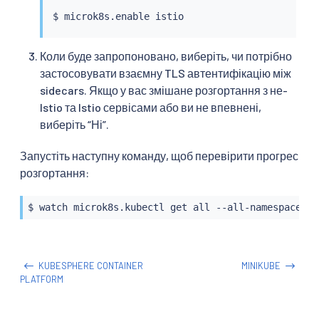
Коли буде запропоновано, виберіть, чи потрібно
застосовувати взаємну TLS автентифікацію між
sidecars. Якщо у вас змішане розгортання з не-
Istio та Istio сервісами або ви не впевнені,
виберіть “Ні”.
Запустіть наступну команду, щоб перевірити прогрес
розгортання:
$ watch microk8s.kubectl get all --all-namespaces
KUBESPHERE CONTAINER
MINIKUBE
PLATFORM