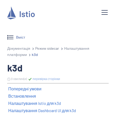
Вміст
Документація
Режим sidecar
Налаштування
платформи
k3d
k3d
3 хвилин(и)
перевірка сторінки
Попередні умови
Встановлення
Налаштування Istio для k3d
Налаштування Dashboard UI для k3d