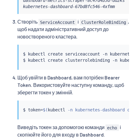
dashboard-metrics-scraper-8c47d4b5d-dd2ks    1/
kubernetes-dashboard-67bd8fc546-4xfmm        1
Створіть
і
,
ServiceAccount
ClusterRoleBinding
щоб надати адміністративний доступ до
новоствореного кластера.
$ 
kubectl
 create serviceaccount -n kubernetes-d
$ 
kubectl
 create clusterrolebinding -n kuberne
Щоб увійти в Dashboard, вам потрібен Bearer
Token. Використовуйте наступну команду, щоб
зберегти токен у змінній.
$ token
=
$(
kubectl
 -n kubernetes-dashboard crea
Виведіть токен за допомогою команди
і
echo
скопіюйте його для входу в Dashboard.