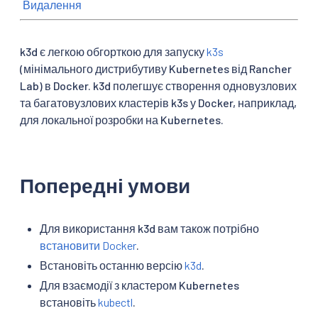
Видалення
k3d є легкою обгорткою для запуску
k3s
(мінімального дистрибутиву Kubernetes від Rancher
Lab) в Docker. k3d полегшує створення одновузлових
та багатовузлових кластерів k3s у Docker, наприклад,
для локальної розробки на Kubernetes.
Попередні умови
Для використання k3d вам також потрібно
встановити Docker
.
Встановіть останню версію
k3d
.
Для взаємодії з кластером Kubernetes
встановіть
kubectl
.