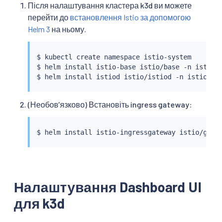
Після налаштування кластера k3d ви можете
перейти до
встановлення Istio за допомогою
Helm 3
на ньому.
$ 
kubectl
 create namespace istio-system

$ 
helm
install
 istio-base istio/base -n istio-s
$ 
helm
install
(Необов’язково) Встановіть ingress gateway:
$ 
helm
install
Налаштування Dashboard UI
для k3d