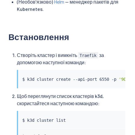
(Необов’язково)
Helm
— менеджер пакетів для
Kubernetes.
Встановлення
Створіть кластер і вимкніть
за
Traefik
допомогою наступної команди:
$ k3d cluster create --api-port 6550 -p 
'9080:
Щоб переглянути список кластерів k3d,
скористайтеся наступною командою: