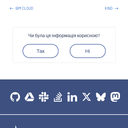
IBM CLOUD
KIND
Чи була ця інформація корисною?
Так
Ні