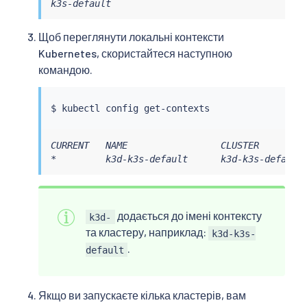
k3s-default
Щоб переглянути локальні контексти
Kubernetes, скористайтеся наступною
командою.
$ 
kubectl
CURRENT   NAME                 CLUSTER         
*         k3d-k3s-default      k3d-k3s-default
додається до імені контексту
k3d-
та кластеру, наприклад:
k3d-k3s-
.
default
Якщо ви запускаєте кілька кластерів, вам