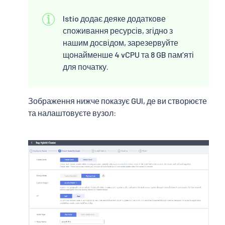
Istio додає деяке додаткове
споживання ресурсів, згідно з
нашим досвідом, зарезервуйте
щонайменше 4 vCPU та 8 GB пам’яті
для початку.
Зображення нижче показує GUI, де ви створюєте
та налаштовуєте вузол: