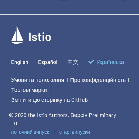
    targetPort: 31400

  - name: tls

    nodePort: 32028

    port: 15443

    protocol: TCP

    targetPort: 15443

  selector:

    app: istio-ingressgateway

    istio: ingressgateway

  sessionAffinity: None

English
Español
中文
Українська
  type: LoadBalancer

EOF
Умови та положення
Про конфіденційність
|
|
Торгові марки
|
Змінити цю сторінку на GitHub
© 2026 the Istio Authors.
Версія Preliminary
1.31
поточний випуск
старі випуски