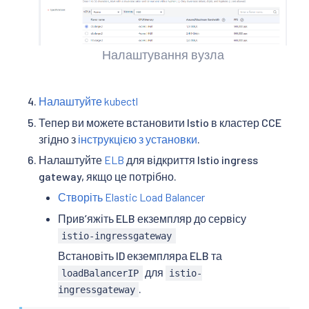
Налаштування вузла
Налаштуйте kubectl
Тепер ви можете встановити Istio в кластер CCE
згідно з
інструкцією з установки
.
Налаштуйте
ELB
для відкриття Istio ingress
gateway, якщо це потрібно.
Створіть Elastic Load Balancer
Прив’яжіть ELB екземпляр до сервісу
istio-ingressgateway
Встановіть ID екземпляра ELB та
для
loadBalancerIP
istio-
.
ingressgateway