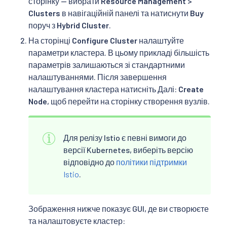
сторінку — вибрати
Resource Management
>
Clusters
в навігаційній панелі та натиснути
Buy
поруч з
Hybrid Cluster
.
На сторінці
Configure Cluster
налаштуйте
параметри кластера. В цьому прикладі більшість
параметрів залишаються зі стандартними
налаштуваннями. Після завершення
налаштування кластера натисніть Далі:
Create
Node
, щоб перейти на сторінку створення вузлів.
Для релізу Istio є певні вимоги до
версії Kubernetes, виберіть версію
відповідно до
політики підтримки
Istio
.
Зображення нижче показує GUI, де ви створюєте
та налаштовуєте кластер: