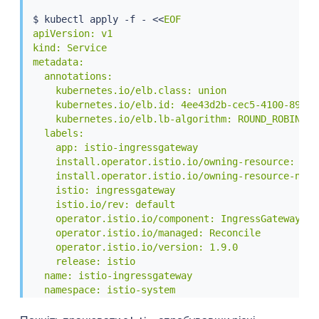
$ 
kubectl
 apply -f - 
<<
EOF

apiVersion: v1

kind: Service

metadata:

  annotations:

    kubernetes.io/elb.class: union

    kubernetes.io/elb.id: 4ee43d2b-cec5-4100-89eb-2
    kubernetes.io/elb.lb-algorithm: ROUND_ROBIN

  labels:

    app: istio-ingressgateway

    install.operator.istio.io/owning-resource: unkn
    install.operator.istio.io/owning-resource-names
    istio: ingressgateway

    istio.io/rev: default

    operator.istio.io/component: IngressGateways

    operator.istio.io/managed: Reconcile

    operator.istio.io/version: 1.9.0

    release: istio

  name: istio-ingressgateway

  namespace: istio-system

spec:

  clusterIP: 10.247.7.192
