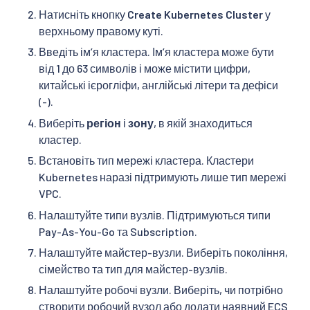
Натисніть кнопку
Create Kubernetes Cluster
у
верхньому правому куті.
Введіть імʼя кластера. Імʼя кластера може бути
від 1 до 63 символів і може містити цифри,
китайські ієрогліфи, англійські літери та дефіси
(-).
Виберіть
регіон
і
зону
, в якій знаходиться
кластер.
Встановіть тип мережі кластера. Кластери
Kubernetes наразі підтримують лише тип мережі
VPC.
Налаштуйте типи вузлів. Підтримуються типи
Pay-As-You-Go та Subscription.
Налаштуйте майстер-вузли. Виберіть покоління,
сімейство та тип для майстер-вузлів.
Налаштуйте робочі вузли. Виберіть, чи потрібно
створити робочий вузол або додати наявний ECS