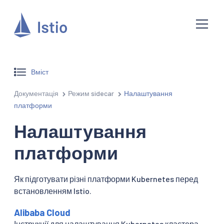
Вміст
Документація
Режим sidecar
Налаштування
платформи
Налаштування
платформи
Як підготувати різні платформи Kubernetes перед
встановленням Istio.
Alibaba Cloud
Інструкції для налаштування Kubernetes кластера