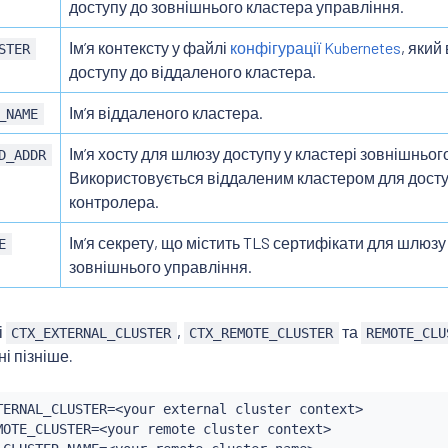
доступу до зовнішнього кластера управління.
Імʼя контексту у файлі
конфігурації Kubernetes
, який
STER
доступу до віддаленого кластера.
Імʼя віддаленого кластера.
_NAME
Імʼя хосту для шлюзу доступу у кластері зовнішньог
D_ADDR
Використовується віддаленим кластером для досту
контролера.
Імʼя секрету, що містить TLS сертифікати для шлюзу
E
зовнішнього управління.
і
,
та
CTX_EXTERNAL_CLUSTER
CTX_REMOTE_CLUSTER
REMOTE_CLU
і пізніше.
TERNAL_CLUSTER
=
<
your external cluster context
>
MOTE_CLUSTER
=
<
your remote cluster context
>