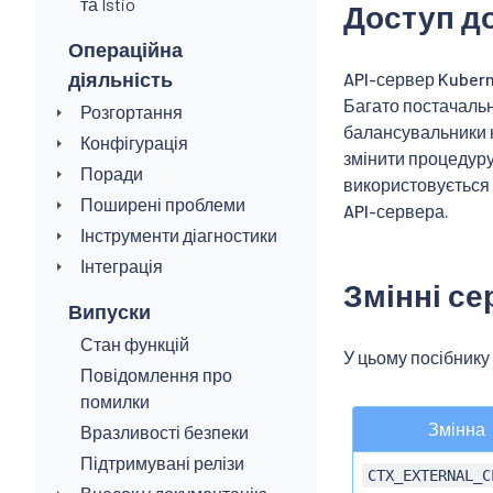
та Istio
Доступ д
Операційна
діяльність
API-сервер Kubern
Багато постачальн
Розгортання
балансувальники 
Конфігурація
змінити процедур
Поради
використовується
Поширені проблеми
API-сервера.
Інструменти діагностики
Інтеграція
Змінні с
Випуски
Стан функцій
У цьому посібнику
Повідомлення про
помилки
Змінна
Вразливості безпеки
Підтримувані релізи
CTX_EXTERNAL_C