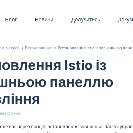
Блог
Новини
Долучитись
Докум
им sidecar
Встановлення
Встановлення Istio із зовнішньою пан
овлення Istio із
ішньою панеллю
ління
рка сторінки
веде вас через процес встановлення
зовнішньої панелі управ