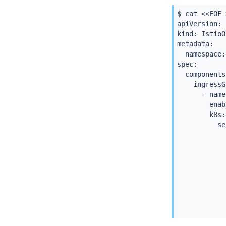
$ 
cat
<<
EOF 
apiVersion: 
kind: IstioO
metadata:

  namespace:
spec:

  components:
    ingressG
      - name
        enab
        k8s:

          se
            
            
            
            
            
            
            
            
            
            