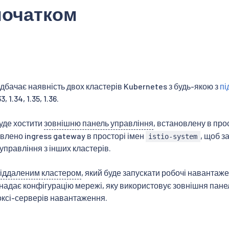
початком
дбачає наявність двох кластерів Kubernetes з будь-якою з
пі
3, 1.34, 1.35, 1.36.
уде хостити
зовнішню панель управління
, встановлену в про
влено ingress gateway в просторі імен
, щоб з
istio-system
управління з інших кластерів.
іддаленим кластером
, який буде запускати робочі навантаж
надає конфігурацію мережі, яку використовує зовнішня панел
ксі-серверів навантаження.