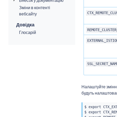
Внесок у документацію
Зміни в контенті
CTX_REMOTE_CLU
вебсайту
Довідка
REMOTE_CLUSTER
Глосарій
EXTERNAL_ISTIO
SSL_SECRET_NAM
Налаштуйте змінн
будуть налаштован
$ 
export
 CTX_EX
$ 
export
 CTX_RE