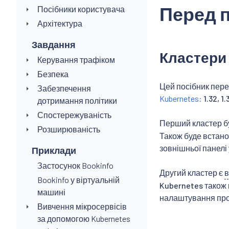
Перед 
Посібники користувача
Архітектура
Завдання
Кластери
Керування трафіком
Безпека
Цей посібник пере
Забезпечення
Kubernetes:
1.32, 1.3
дотримання політики
Спостережуваність
Перший кластер б
Розширюваність
Також буде встано
зовнішньої панелі 
Приклади
Застосунок Bookinfo
Другий кластер є
в
Bookinfo у віртуальній
Kubernetes також 
машині
налаштування про
Вивчення мікросервісів
за допомогою Kubernetes