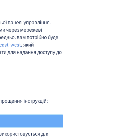
ьої панелі управління.
ими через мережеві
едньо, вам потрібно буде
east-west
, який
ати для надання доступу до
прощення інструкцій:
 використовується для