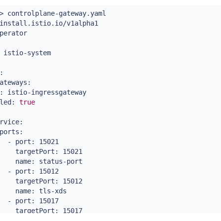
>
 controlplane-gateway.yaml

install.istio.io/v1alpha1

perator

 istio-system



ateways:

: istio-ingressgateway

led: 
true
rvice:

ports:

  - port: 15021

    targetPort: 15021

    name: status-port

  - port: 15012

    targetPort: 15012

    name: tls-xds

  - port: 15017

    targetPort: 15017

    name: tls-webhook
