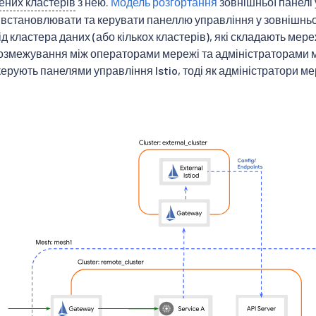
ених кластерів
з нею.
Модель розгортання
зовнішньої панелі
встановлювати та керувати панеллю управління у зовнішньо
д кластера даних (або кількох кластерів), які складають мер
розмежування між операторами мережі та адміністраторами 
ерують панелями управління Istio, тоді як адміністратори м