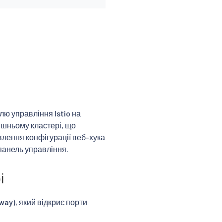
ю управління Istio на
ішньому кластері, що
влення конфігурації веб-хука
панель управління.
і
ay), який відкриє порти