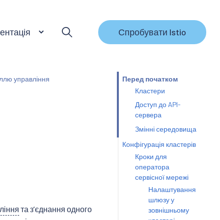
ентація
Спробувати Istio
еллю управління
Перед початком
Кластери
Доступ до API-
сервера
Змінні середовища
Конфігурація кластерів
Кроки для
оператора
сервісної мережі
Налаштування
шлюзу у
ління
та зʼєднання одного
зовнішньому