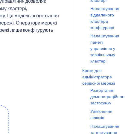
кластері
 управління дозволяє
му кластері,
Налаштування
віддаленого
ежу. Ця модель розгортання
кластера
мережі. Оператори мережі
конфігурації
ережі лише конфігурують
Налаштування
панелі
управління у
зовнішньому
кластері
Кроки для
адміністратора
сервісної мережі
Розгортання
демонстраційного
застосунку
Увімкнення
шлюзів
Налаштування
та тестування