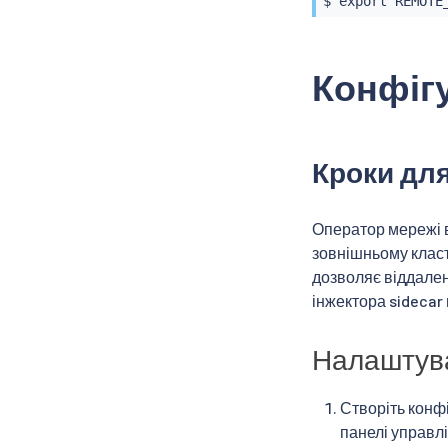
$ 
export
 REMOTE
Конфігу
Кроки для
Оператор мережі в
зовнішньому класт
дозволяє віддален
інжектора sidecar
Налаштува
Створіть конфі
панелі управлі