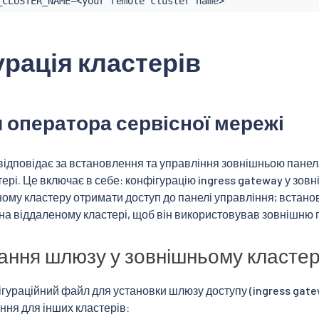
_CLUSTER_NAME
=
<
your remote cluster name
>
рація кластерів
 оператора сервісної мережі
ідповідає за встановлення та управління зовнішньою панелл
ері. Це включає в себе: конфігурацію ingress gateway у зовн
ому кластеру отримати доступ до панелі управління; встано
 на віддаленому кластері, щоб він використовував зовнішню 
ння шлюзу у зовнішньому кластер
гураційний файл для установки шлюзу доступу (ingress gatew
ння для інших кластерів: