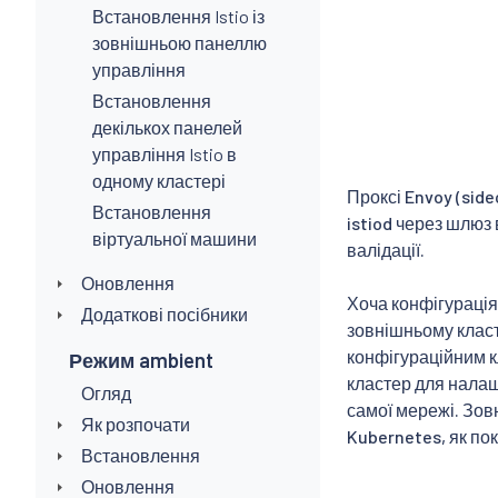
Встановлення Istio із
зовнішньою панеллю
управління
Встановлення
декількох панелей
управління Istio в
одному кластері
Проксі Envoy (sid
Встановлення
istiod через шлюз 
віртуальної машини
валідації.
Оновлення
Хоча конфігурація
Додаткові посібники
зовнішньому класт
конфігураційним к
Режим ambient
кластер для налаш
Огляд
самої мережі. Зов
Як розпочати
Kubernetes, як по
Встановлення
Оновлення