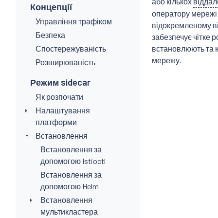
або кількох
віддал
Концепції
оператору мережі 
Управління трафіком
відокремленому ві
Безпека
забезпечує чітке 
Спостережуваність
встановлюють та к
мережу.
Розширюваність
Режим sidecar
Як розпочати
Налаштування
платформи
Встановлення
Встановлення за
допомогою Istioctl
Встановлення за
допомогою Helm
Встановлення
мультикластера