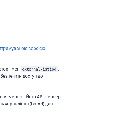
дтримуваною версією
сторі імен
.
external-istiod
абезпечити доступ до
ення мережі. Його API-сервер
ь управління (istiod) для