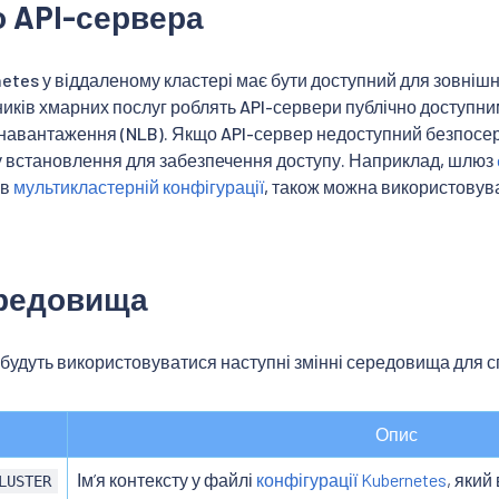
о API-сервера
etes у віддаленому кластері має бути доступний для зовнішн
иків хмарних послуг роблять API-сервери публічно доступн
навантаження (NLB). Якщо API-сервер недоступний безпосер
у встановлення для забезпечення доступу. Наприклад, шлюз
 в
мультикластерній конфігурації
, також можна використовув
ередовища
 будуть використовуватися наступні змінні середовища для с
Опис
Імʼя контексту у файлі
конфігурації Kubernetes
, який
LUSTER