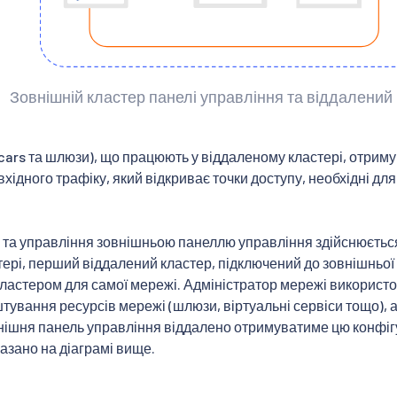
Зовнішній кластер панелі управління та віддалений
ecars та шлюзи), що працюють у віддаленому кластері, отрим
вхідного трафіку, який відкриває точки доступу, необхідні для 
 та управління зовнішньою панеллю управління здійснюєтьс
ері, перший віддалений кластер, підключений до зовнішньої 
ластером для самої мережі. Адміністратор мережі використ
тування ресурсів мережі (шлюзи, віртуальні сервіси тощо),
нішня панель управління віддалено отримуватиме цю конфіг
казано на діаграмі вище.