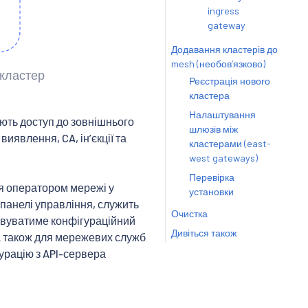
ingress
gateway
Додавання кластерів до
mesh (необовʼязково)
 кластер
Реєстрація нового
кластера
Налаштування
ують доступ до зовнішнього
шлюзів між
виявлення, CA, інʼєкції та
кластерами (east-
west gateways)
Перевірка
я оператором мережі у
установки
панелі управління, служить
Очистка
овуватиме конфігураційний
Дивіться також
 а також для мережевих служб
урацію з API-сервера