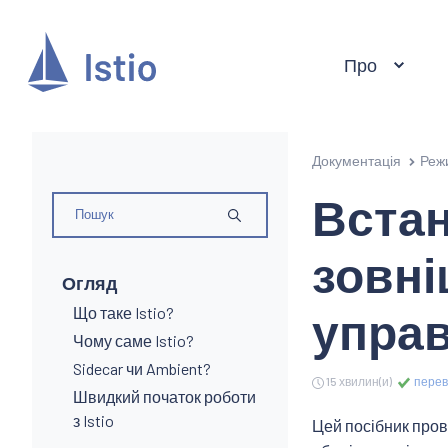
Про
Документація
Реж
Встан
зовн
Огляд
управ
Що таке Istio?
Чому саме Istio?
Sidecar чи Ambient?
15 хвилин(и)
переві
Швидкий початок роботи
з Istio
Цей посібник про