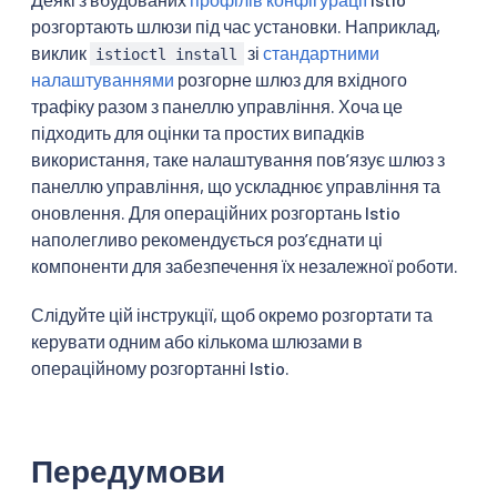
розгортають шлюзи під час установки. Наприклад,
виклик
зі
стандартними
istioctl install
налаштуваннями
розгорне шлюз для вхідного
трафіку разом з панеллю управління. Хоча це
підходить для оцінки та простих випадків
використання, таке налаштування повʼязує шлюз з
панеллю управління, що ускладнює управління та
оновлення. Для операційних розгортань Istio
наполегливо рекомендується розʼєднати ці
компоненти для забезпечення їх незалежної роботи.
Слідуйте цій інструкції, щоб окремо розгортати та
керувати одним або кількома шлюзами в
операційному розгортанні Istio.
Передумови