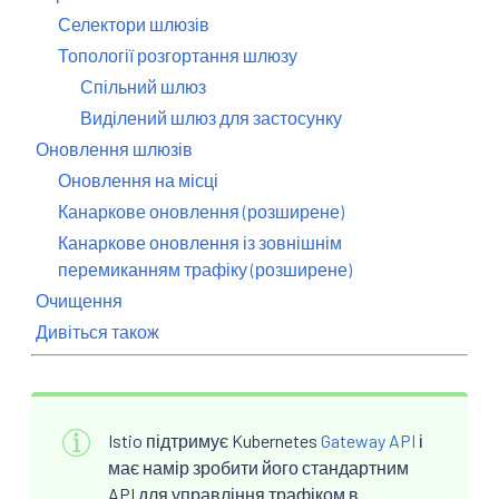
Селектори шлюзів
Топології розгортання шлюзу
Спільний шлюз
Виділений шлюз для застосунку
Оновлення шлюзів
Оновлення на місці
Канаркове оновлення (розширене)
Канаркове оновлення із зовнішнім
перемиканням трафіку (розширене)
Очищення
Дивіться також
Istio підтримує Kubernetes
Gateway API
і
має намір зробити його стандартним
API для управління трафіком в