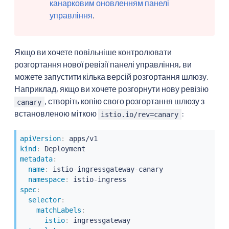
канарковим оновленням панелі
управління
.
Якщо ви хочете повільніше контролювати
розгортання нової ревізії панелі управління, ви
можете запустити кілька версій розгортання шлюзу.
Наприклад, якщо ви хочете розгорнути нову ревізію
, створіть копію свого розгортання шлюзу з
canary
встановленою міткою
:
istio.io/rev=canary
apiVersion
:
kind
:
metadata
:
name
:
 istio
-
ingressgateway
-
canary

namespace
:
 istio
-
spec
:
selector
:
matchLabels
:
istio
:
 ingressgateway
