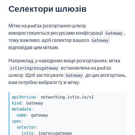
Селектори шлюзів
Мітки на podʼах розгортання шлюзу
використовуються ресурсами конфігурації
,
Gateway
тому важливо, щоб селектор вашого
Gateway
відповідав цим міткам.
Наприклад, у наведених вище розгортаннях, мітка
встановлена на podʼах
istio=ingressgateway
шлюзу. Щоб застосувати
до цих розгортань,
Gateway
вам потрібно вибрати ту ж мітку:
apiVersion
:
kind
:
metadata
:
name
:
spec
:
selector
:
istio
: