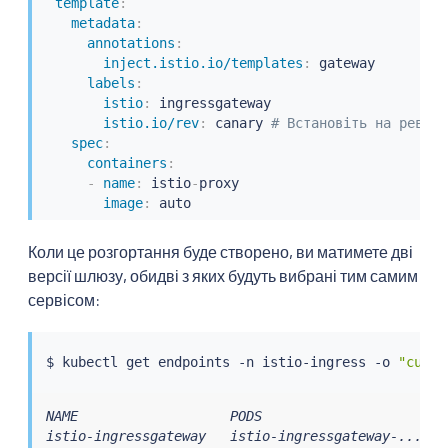
template
:
metadata
:
annotations
:
inject.istio.io/templates
:
 gateway

labels
:
istio
:
 ingressgateway

istio.io/rev
:
 canary 
# Встановіть на ревізі
spec
:
containers
:
-
name
:
 istio
-
proxy

image
:
 auto
Коли це розгортання буде створено, ви матимете дві
версії шлюзу, обидві з яких будуть вибрані тим самим
сервісом:
$ 
kubectl
 get endpoints -n istio-ingress -o 
"custo
NAME                   PODS

istio-ingressgateway   istio-ingressgateway-...,is