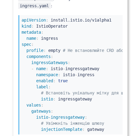
:
ingress.yaml
apiVersion
:
kind
:
metadata
:
name
:
spec
:
profile
:
 empty 
# Не встановлюйте CRD або пане
components
:
ingressGateways
:
-
name
:
 istio
-
ingressgateway

namespace
:
 istio
-
ingress

enabled
:
true
label
:
# Встановіть унікальну мітку для шлюзу.
istio
:
 ingressgateway

values
:
gateways
:
istio-ingressgateway
:
# Увімкніть інжекцію шлюзу
injectionTemplate
:
 gateway