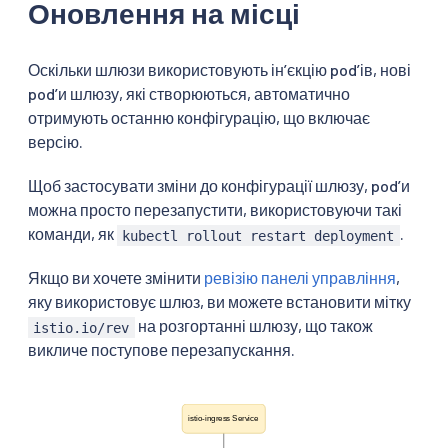
Оновлення на місці
Оскільки шлюзи використовують інʼєкцію podʼів, нові
podʼи шлюзу, які створюються, автоматично
отримують останню конфігурацію, що включає
версію.
Щоб застосувати зміни до конфігурації шлюзу, podʼи
можна просто перезапустити, використовуючи такі
команди, як
.
kubectl rollout restart deployment
Якщо ви хочете змінити
ревізію панелі управління
,
яку використовує шлюз, ви можете встановити мітку
на розгортанні шлюзу, що також
istio.io/rev
викличе поступове перезапускання.