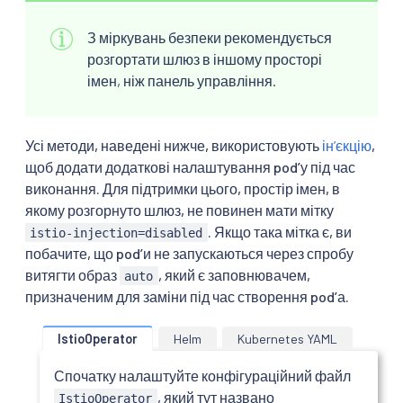
З міркувань безпеки рекомендується
розгортати шлюз в іншому просторі
імен, ніж панель управління.
Усі методи, наведені нижче, використовують
інʼєкцію
,
щоб додати додаткові налаштування podʼу під час
виконання. Для підтримки цього, простір імен, в
якому розгорнуто шлюз, не повинен мати мітку
. Якщо така мітка є, ви
istio-injection=disabled
побачите, що podʼи не запускаються через спробу
витягти образ
, який є заповнювачем,
auto
призначеним для заміни під час створення podʼа.
IstioOperator
Helm
Kubernetes YAML
Спочатку налаштуйте конфігураційний файл
, який тут названо
IstioOperator