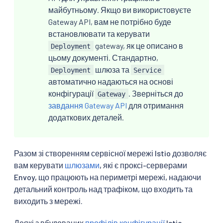
майбутньому. Якщо ви використовуєте
Gateway API, вам не потрібно буде
встановлювати та керувати
gateway, як це описано в
Deployment
цьому документі. Стандартно,
шлюза та
Deployment
Service
автоматично надаються на основі
конфігурації
. Зверніться до
Gateway
завдання Gateway API
для отримання
додаткових деталей.
Разом зі створенням сервісної мережі Istio дозволяє
вам керувати
шлюзами
, які є проксі-серверами
Envoy, що працюють на периметрі мережі, надаючи
детальний контроль над трафіком, що входить та
виходить з мережі.
Деякі з вбудованих
профілів конфігурації
Istio