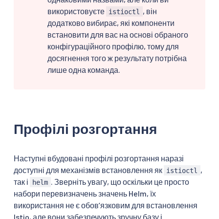
використовуєте
, він
istioctl
додатково вибирає, які компоненти
встановити для вас на основі обраного
конфігураційного профілю, тому для
досягнення того ж результату потрібна
лише одна команда.
Профілі розгортання
Наступні вбудовані профілі розгортання наразі
доступні для механізмів встановлення як
,
istioctl
так і
. Зверніть увагу, що оскільки це просто
helm
набори перевизначень значень Helm, їх
використання не є обовʼязковим для встановлення
Istio, але вони забезпечують зручну базу і