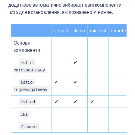
додатково автоматично вибирає певні компоненти
Istio для встановлення, які позначено ✔ нижче:
default
demo
minimal
remote
e
Основні
компоненти
✔
istio-
egressgateway
✔
✔
istio-
ingressgateway
✔
✔
✔
istiod
CNI
Ztunnel