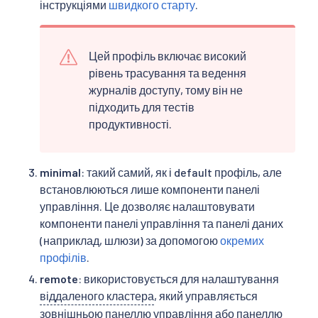
інструкціями
швидкого старту
.
Цей профіль включає високий
рівень трасування та ведення
журналів доступу, тому він не
підходить для тестів
продуктивності.
minimal
: такий самий, як і default профіль, але
встановлюються лише компоненти панелі
управління. Це дозволяє налаштовувати
компоненти панелі управління та панелі даних
(наприклад, шлюзи) за допомогою
окремих
профілів
.
remote
: використовується для налаштування
віддаленого кластера
, який управляється
зовнішньою панеллю управління
або панеллю