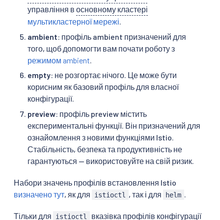
управління в
основному кластері
мультикластерної мережі
.
ambient
: профіль ambient призначений для
того, щоб допомогти вам почати роботу з
режимом ambient
.
empty
: не розгортає нічого. Це може бути
корисним як базовий профіль для власної
конфігурації.
preview
: профіль preview містить
експериментальні функції. Він призначений для
ознайомлення з новими функціями Istio.
Стабільність, безпека та продуктивність не
гарантуються — використовуйте на свій ризик.
Набори значень профілів встановлення Istio
визначено тут
, як для
, так і для
.
istioctl
helm
Тільки для
вказівка профілів конфігурації
istioctl