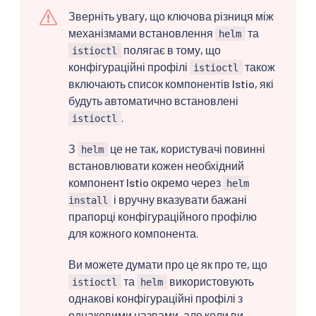
Зверніть увагу, що ключова різниця між
механізмами встановлення
та
helm
полягає в тому, що
istioctl
конфігураційні профілі
також
istioctl
включають список компонентів Istio, які
будуть автоматично встановлені
.
istioctl
З
це не так, користувачі повинні
helm
встановлювати кожен необхідний
компонент Istio окремо через
helm
і вручну вказувати бажані
install
прапорці конфігураційного профілю
для кожного компонента.
Ви можете думати про це як про те, що
та
використовують
istioctl
helm
однакові конфігураційні профілі з
однаковими назвами, але коли ви