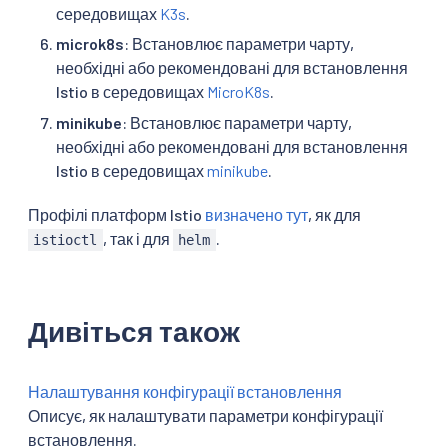
середовищах
K3s
.
microk8s
: Встановлює параметри чарту,
необхідні або рекомендовані для встановлення
Istio в середовищах
MicroK8s
.
minikube
: Встановлює параметри чарту,
необхідні або рекомендовані для встановлення
Istio в середовищах
minikube
.
Профілі платформ Istio
визначено тут
, як для
, так і для
.
istioctl
helm
Дивіться також
Налаштування конфігурації встановлення
Описує, як налаштувати параметри конфігурації
встановлення.