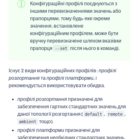
Конфігураційні профілі поєднуються з
іншими перевизначеннями значень або
прапорцями, тому будь-яке окреме
значення, встановлене
конфігураційним профілем, може бути
вручну перевизначене шляхом вказівки
прапорця
після нього в команді.
--set
Існує 2 види конфігураційних профілів:
профілі
розгортання
та
профілі платформи
, і
рекомендується використовувати обидва.
профілі розгортання
призначені для
забезпечення гартних стандартних значень для
даної топології розгортання (
,
,
default
remote
тощо).
ambient
профілі платформи
призначені для
забезпечення необхідних стандартних значень