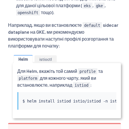
для даної цільової платформи (
,
,
eks
gke
тощо).
openshift
Наприклад, якщо ви встановлюєте
sidecar
default
dataplane на GKE, ми рекомендуємо
використовувати наступні профілі розгортання та
платформи для початку:
Helm
istioctl
Для Helm, вкажіть той самий
та
profile
для кожного чарту, який ви
platform
встановлюєте, наприклад
:
istiod
$ 
helm
install
 istiod istio/istiod -n istio-sy