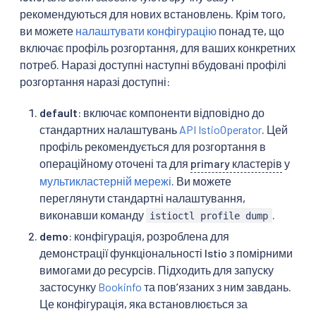
рекомендуються для нових встановлень. Крім того,
ви можете
налаштувати конфігурацію
понад те, що
включає профіль розгортання, для ваших конкретних
потреб. Наразі доступні наступні вбудовані профілі
розгортання наразі доступні:
default
: включає компоненти відповідно до
стандартних налаштувань
API IstioOperator
. Цей
профіль рекомендується для розгортання в
операційному оточені та для
primary кластерів
у
мультикластерній мережі
. Ви можете
переглянути стандартні налаштування,
виконавши команду
.
istioctl profile dump
demo
: конфігурація, розроблена для
демонстрації функціональності Istio з помірними
вимогами до ресурсів. Підходить для запуску
застосунку
Bookinfo
та повʼязаних з ним завдань.
Це конфігурація, яка встановлюється за