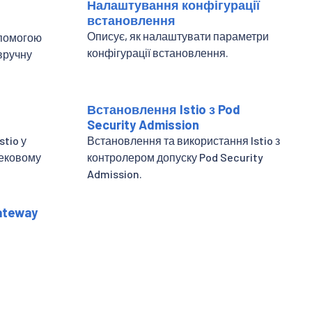
Налаштування конфігурації
встановлення
Описує, як налаштувати параметри
опомогою
конфігурації встановлення.
вручну
Встановлення Istio з Pod
Security Admission
stio у
Встановлення та використання Istio з
тековому
контролером допуску Pod Security
Admission.
ateway
.