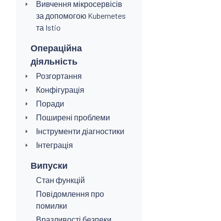
Вивчення мікросервісів
за допомогою Kubernetes
та Istio
Операційна
діяльність
Розгортання
Конфігурація
Поради
Поширені проблеми
Інструменти діагностики
Інтеграція
Випуски
Стан функцій
Повідомлення про
помилки
Вразливості безпеки