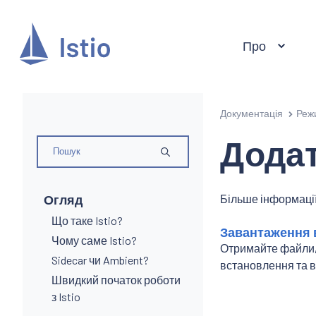
Про
Документація
Реж
Додат
Огляд
Більше інформації
Що таке Istio?
Завантаження в
Чому саме Istio?
Отримайте файли, 
Sidecar чи Ambient?
встановлення та в
Швидкий початок роботи
з Istio