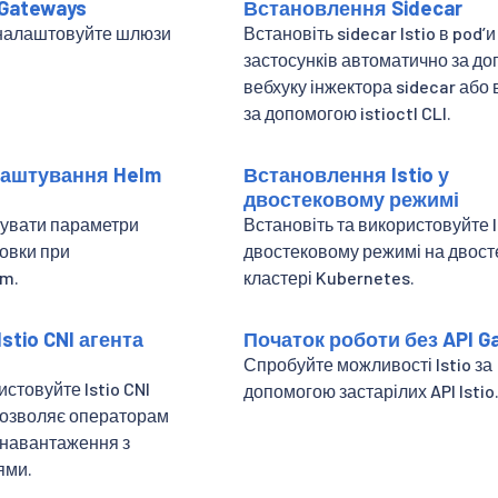
Gateways
Встановлення Sidecar
 налаштовуйте шлюзи
Встановіть sidecar Istio в podʼи
застосунків автоматично за д
вебхуку інжектора sidecar або 
за допомогою istioctl CLI.
аштування Helm
Встановлення Istio у
двостековому режимі
тувати параметри
Встановіть та використовуйте I
новки при
двостековому режимі на двос
lm.
кластері Kubernetes.
stio CNI агента
Початок роботи без API G
Спробуйте можливості Istio за
истовуйте Istio CNI
допомогою застарілих API Istio
дозволяє операторам
 навантаження з
ями.