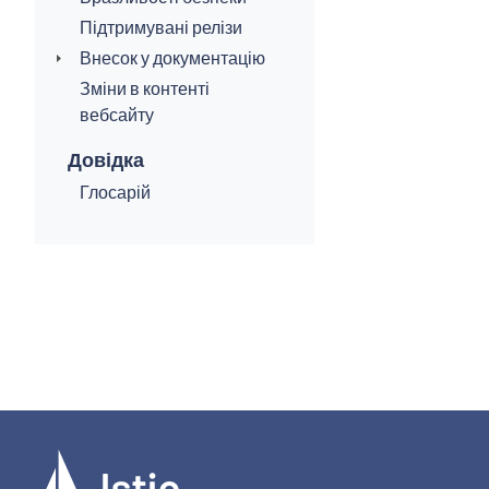
Підтримувані релізи
Внесок у документацію
Зміни в контенті
вебсайту
Довідка
Глосарій