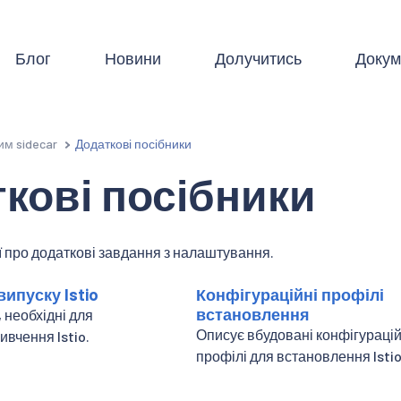
Блог
Новини
Долучитись
Докум
им sidecar
Додаткові посібники
кові посібники
 про додаткові завдання з налаштування.
ипуску Istio
Конфігураційні профілі
встановлення
необхідні для
Описує вбудовані конфігурацій
ивчення Istio.
профілі для встановлення Istio