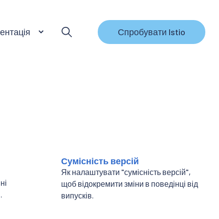
ентація
Спробувати Istio
Сумісність версій
Як налаштувати "сумісність версій",
ні
щоб відокремити зміни в поведінці від
.
випусків.