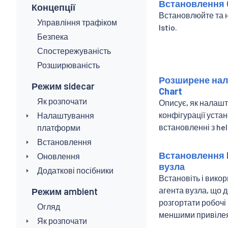
Встановлення 
Концепції
Встановлюйте та
Управління трафіком
Istio.
Безпека
Спостережуваність
Розширюваність
Розширене нал
Режим sidecar
Chart
Як розпочати
Описує, як налаш
конфігурації уста
Налаштування
встановленні з he
платформи
Встановлення
Встановлення I
Оновлення
вузла
Додаткові посібники
Встановіть і викор
агента вузла, що 
Режим ambient
розгортати робочі
Огляд
меншими привіле
Як розпочати