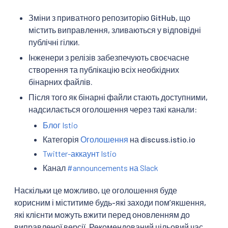
Зміни з приватного репозиторію GitHub, що
містить виправлення, зливаються у відповідні
публічні гілки.
Інженери з релізів забезпечують своєчасне
створення та публікацію всіх необхідних
бінарних файлів.
Після того як бінарні файли стають доступними,
надсилається оголошення через такі канали:
Блог Istio
Категорія
Оголошення
на discuss.istio.io
Twitter-аккаунт Istio
Канал
#announcements на Slack
Наскільки це можливо, це оголошення буде
корисним і міститиме будь-які заходи помʼякшення,
які клієнти можуть вжити перед оновленням до
виправленої версії. Рекомендований цільовий час