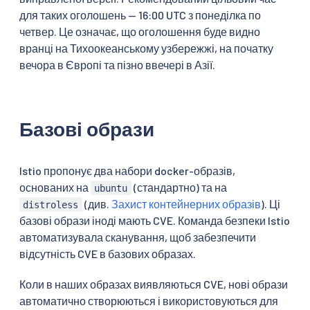
для таких оголошень — 16:00 UTC з понеділка по
четвер. Це означає, що оголошення буде видно
вранці на Тихоокеанському узбережжі, на початку
вечора в Європі та пізно ввечері в Азії.
Базові образи
Istio пропонує два набори docker-образів,
основаних на
(стандартно) та на
ubuntu
(див.
Захист контейнерних образів
). Ці
distroless
базові образи іноді мають CVE. Команда безпеки Istio
автоматизувала сканування, щоб забезпечити
відсутність CVE в базових образах.
Коли в наших образах виявляються CVE, нові образи
автоматично створюються і використовуються для