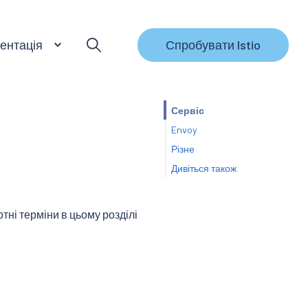
ентація
Спробувати Istio
Сервіс
Envoy
Різне
Дивіться також
тні терміни в цьому розділі