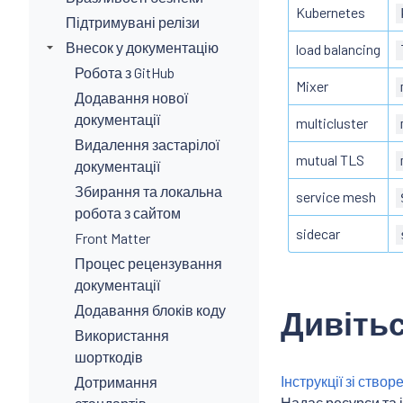
Kubernetes
Підтримувані релізи
Внесок у документацію
load balancing
Робота з GitHub
Mixer
Додавання нової
документації
multicluster
Видалення застарілої
mutual TLS
документації
Збирання та локальна
service mesh
робота з сайтом
sidecar
Front Matter
Процес рецензування
документації
Додавання блоків коду
Дивітьс
Використання
шорткодів
Інструкції зі ство
Дотримання
Надає ресурси та і