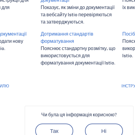
 для
Показує, як зміни до документації
їх ви
та вебсайту Istio перевіряються
та затверджуються.
окументації
Дотримання стандартів
Посіб
додати нову
форматування
Поясн
io.
Пояснює стандартну розмітку, що
викор
використовується для
Istio.
форматування документації Istio.
ТИЛЮ
ІНСТР
Чи була ця інформація корисною?
Так
Ні