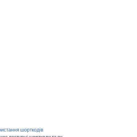
истання шорткодів
ює доступні шорткоди та як