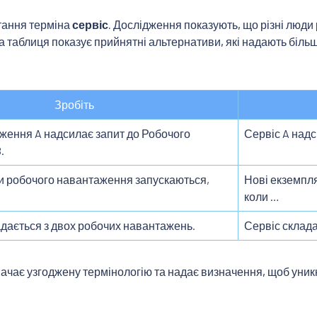
тання терміна
сервіс
. Дослідження показують, що різні люди
на таблиця показує прийнятні альтернативи, які надають більш
Зробіть
ження A надсилає запит до Робочого
Сервіс A надс
.
и робочого навантаження запускаються,
Нові екземпля
коли …
дається з двох робочих навантажень.
Сервіс склада
ачає узгоджену термінологію та надає визначення, щоб уник