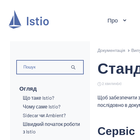
Про
Документація
Вип
Станд
2 хвилин(и)
Огляд
Щоб забезпечити з
Що таке Istio?
послідовно в доку
Чому саме Istio?
Sidecar чи Ambient?
Швидкий початок роботи
Сервіс
з Istio