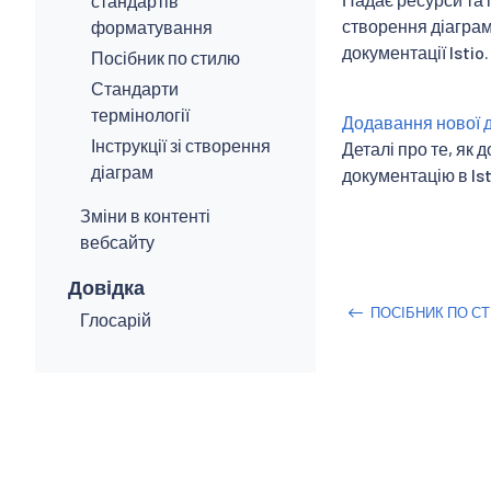
стандартів
створення діаграм
форматування
документації Istio.
Посібник по стилю
Стандарти
термінології
Додавання нової д
Інструкції зі створення
Деталі про те, як 
діаграм
документацію в Ist
Зміни в контенті
вебсайту
Довідка
ПОСІБНИК ПО С
Глосарій