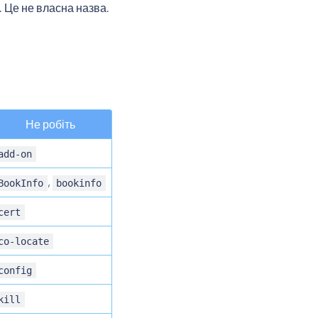
. Це не власна назва.
Не робіть
add-on
,
BookInfo
bookinfo
cert
co-locate
config
kill