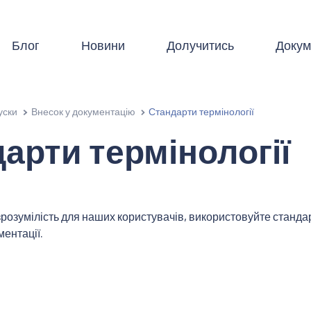
Блог
Новини
Долучитись
Докум
уски
Внесок у документацію
Стандарти термінології
арти термінології
розумілість для наших користувачів, використовуйте стандар
ментації.