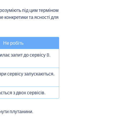
 розуміють під цим терміном
е конкретики та ясності для
Не робіть
илає запит до сервісу B.
ри сервісу запускаються,
ється з двох сервісів.
нути плутанини.