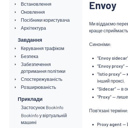
Envoy
Встановлення
Оновлення
Посібники користувача
Ми віддаємо перева
Архітектура
краще сприймаєтьс
Завдання
Синоніми:
Керування трафіком
Безпека
“Envoy sidecar
Забезпечення
“Envoy proxy”
дотримання політики
“Istio proxy” 
Спостережуваність
інший проксі.
Розширюваність
“Sidecar” — в
“Proxy” — лише
Приклади
Застосунок Bookinfo
Пов’язані терміни
Bookinfo у віртуальній
машині
Proxy agent —