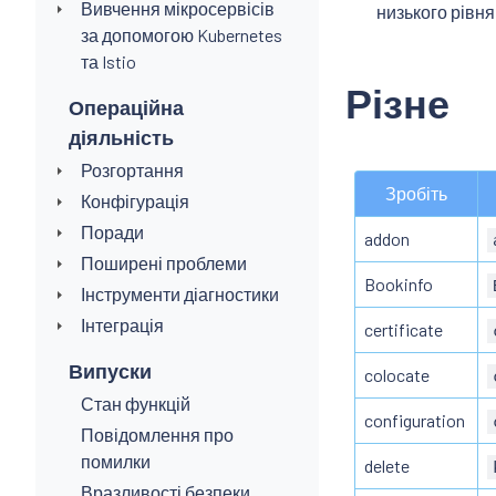
Вивчення мікросервісів
низького рівня
за допомогою Kubernetes
та Istio
Різне
Операційна
діяльність
Розгортання
Зробіть
Конфігурація
Поради
addon
Поширені проблеми
Bookinfo
Інструменти діагностики
Інтеграція
certificate
Випуски
colocate
Стан функцій
configuration
Повідомлення про
помилки
delete
Вразливості безпеки