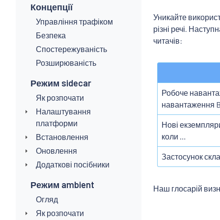
Концепції
Уникайте викорис
Управління трафіком
різні речі. Наступ
Безпека
читачів:
Спостережуваність
Розширюваність
Режим sidecar
Робоче наванта
Як розпочати
навантаження B
Налаштування
платформи
Нові екземпляр
коли …
Встановлення
Оновлення
Застосунок скла
Додаткові посібники
Режим ambient
Наш глосарій визн
Огляд
Як розпочати