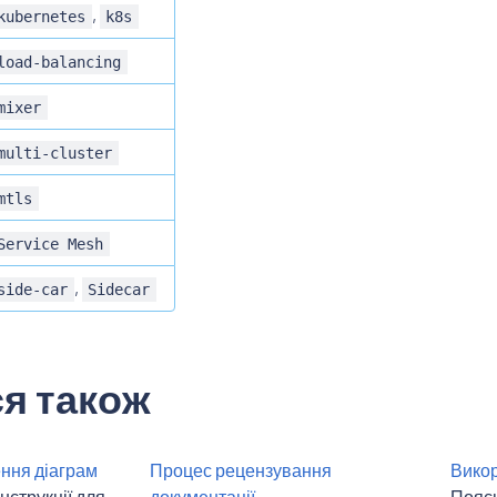
,
kubernetes
k8s
load-balancing
mixer
multi-cluster
mtls
Service Mesh
,
side-car
Sidecar
я також
рення діаграм
Процес рецензування
Викор
нструкції для
документації
Поясн