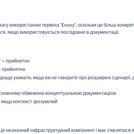
гу використанню терміна “Envoy”, оскільки це більш конкретний
я, якщо використовується послідовно в документації.
” — прийнятно
 — прийнятно
— краще уникати, якщо ви не говорите про розширені сценарії
 основному обмежено концептуальною документацією
 якщо контекст зрозумілий
:
 Це незначний інфраструктурний компонент і має з’являтися 