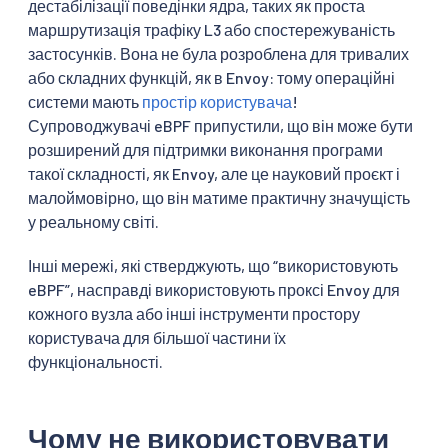
дестабілізації поведінки ядра, таких як проста
маршрутизація трафіку L3 або спостережуваність
застосунків. Вона не була розроблена для тривалих
або складних функцій, як в Envoy: тому операційні
системи мають
простір користувача
!
Супроводжувачі eBPF припустили, що він може бути
розширений для підтримки виконання програми
такої складності, як Envoy, але це науковий проєкт і
малоймовірно, що він матиме практичну значущість
у реальному світі.
Інші мережі, які стверджують, що “використовують
eBPF”, насправді використовують проксі Envoy для
кожного вузла або інші інструменти простору
користувача для більшої частини їх
функціональності.
Чому не використовувати