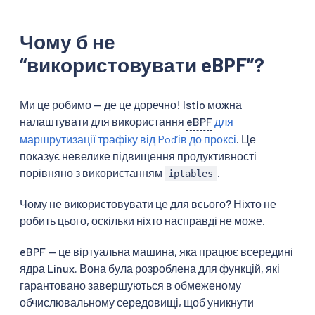
Чому б не
“використовувати eBPF”?
Ми це робимо — де це доречно! Istio можна
налаштувати для використання
eBPF
для
маршрутизації трафіку від Podʼів до проксі
. Це
показує невелике підвищення продуктивності
порівняно з використанням
.
iptables
Чому не використовувати це для всього? Ніхто не
робить цього, оскільки ніхто насправді не може.
eBPF — це віртуальна машина, яка працює всередині
ядра Linux. Вона була розроблена для функцій, які
гарантовано завершуються в обмеженому
обчислювальному середовищі, щоб уникнути