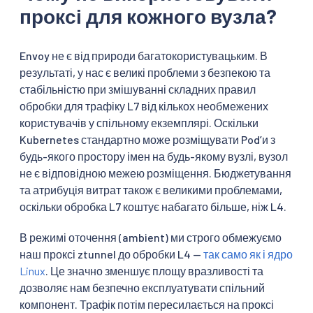
проксі для кожного вузла?
Envoy не є від природи багатокористувацьким. В
результаті, у нас є великі проблеми з безпекою та
стабільністю при змішуванні складних правил
обробки для трафіку L7 від кількох необмежених
користувачів у спільному екземплярі. Оскільки
Kubernetes стандартно може розміщувати Podʼи з
будь-якого простору імен на будь-якому вузлі, вузол
не є відповідною межею розміщення. Бюджетування
та атрибуція витрат також є великими проблемами,
оскільки обробка L7 коштує набагато більше, ніж L4.
В режимі оточення (ambient) ми строго обмежуємо
наш проксі ztunnel до обробки L4 —
так само як і ядро
Linux
. Це значно зменшує площу вразливості та
дозволяє нам безпечно експлуатувати спільний
компонент. Трафік потім пересилається на проксі