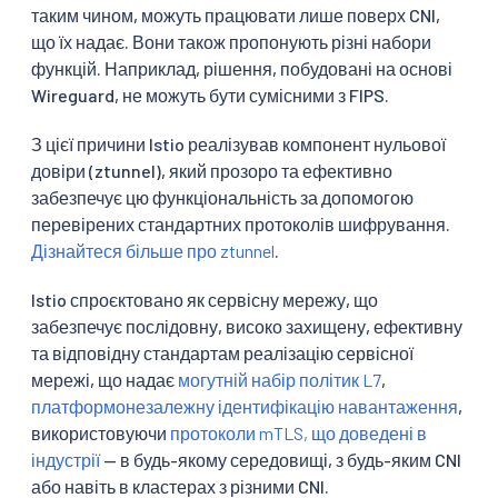
таким чином, можуть працювати лише поверх CNI,
що їх надає. Вони також пропонують різні набори
функцій. Наприклад, рішення, побудовані на основі
Wireguard, не можуть бути сумісними з FIPS.
З цієї причини Istio реалізував компонент нульової
довіри (ztunnel), який прозоро та ефективно
забезпечує цю функціональність за допомогою
перевірених стандартних протоколів шифрування.
Дізнайтеся більше про ztunnel
.
Istio спроєктовано як сервісну мережу, що
забезпечує послідовну, високо захищену, ефективну
та відповідну стандартам реалізацію сервісної
мережі, що надає
могутній набір політик L7
,
платформонезалежну ідентифікацію навантаження
,
використовуючи
протоколи mTLS, що доведені в
індустрії
— в будь-якому середовищі, з будь-яким CNI
або навіть в кластерах з різними CNI.