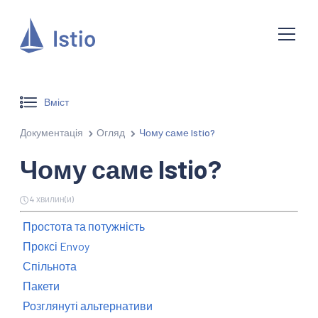
Вміст
Документація
Огляд
Чому саме Istio?
Чому саме Istio?
4 хвилин(и)
Простота та потужність
Проксі Envoy
Спільнота
Пакети
Розглянуті альтернативи