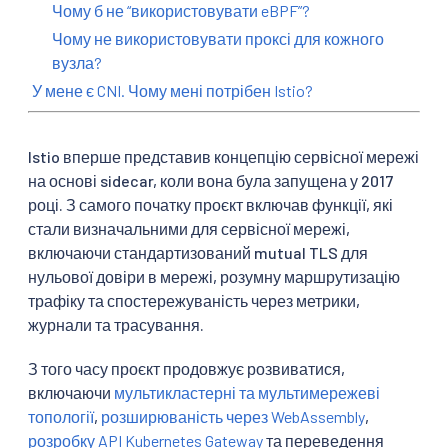
Чому б не “використовувати eBPF”?
Чому не використовувати проксі для кожного
вузла?
У мене є CNI. Чому мені потрібен Istio?
Istio вперше представив концепцію сервісної мережі
на основі sidecar, коли вона була запущена у 2017
році. З самого початку проєкт включав функції, які
стали визначальними для сервісної мережі,
включаючи стандартизований mutual TLS для
нульової довіри в мережі, розумну маршрутизацію
трафіку та спостережуваність через метрики,
журнали та трасування.
З того часу проєкт продовжує розвиватися,
включаючи
мультикластерні та мультимережеві
топології
,
розширюваність через WebAssembly
,
розробку API Kubernetes Gateway
та переведення