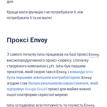
дня.
Краще мати функцію і не потребувати її, ніж
потребувати її та не мати!
Проксі Envoy
З самого початку Istio працював на базі проксі
Envoy
,
високопродуктивного проксі-сервісу, спочатку
створеного компанією Lyft. Istio був першим
проєктом, який скористався Envoy, і
команда Istio
була першими зовнішнім контрибʼютором
. Envoy
згодом став
балансувальником навантаження, який
підтримує Google Cloud
і проксі для майже кожної
іншої платформи сервісної мережі.
Istio успадковує всю потужність та гнучкість Envoy,