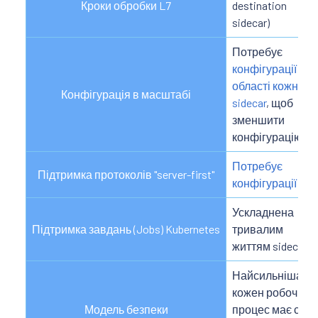
Кроки обробки L7
destination
sidecar)
Потребує
конфігурації
області кожного
Конфігурація в масштабі
sidecar
, щоб
зменшити
конфігурацію
Потребує
Підтримка протоколів "server-first"
конфігурації
Ускладнена
Підтримка завдань (Jobs) Kubernetes
тривалим
життям sidecar
Найсильніша:
кожен робочий
Модель безпеки
процес має свої