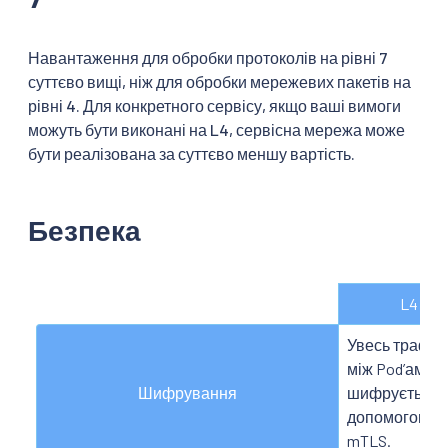
Навантаження для обробки протоколів на рівні 7
суттєво вищі, ніж для обробки мережевих пакетів на
рівні 4. Для конкретного сервісу, якщо ваші вимоги
можуть бути виконані на L4, сервісна мережа може
бути реалізована за суттєво меншу вартість.
Безпека
L4
Увесь трафік
між Podʼами
Шифрування
шифрується 
допомогою
mTLS
.