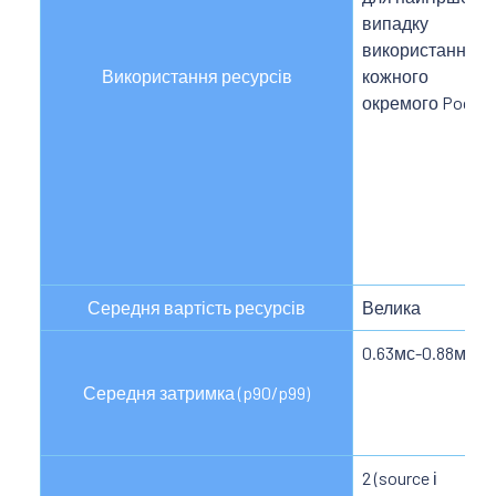
випадку
використання
Використання ресурсів
кожного
окремого Podʼа
Середня вартість ресурсів
Велика
0.63мс-0.88мс
Середня затримка (p90/p99)
2 (source і