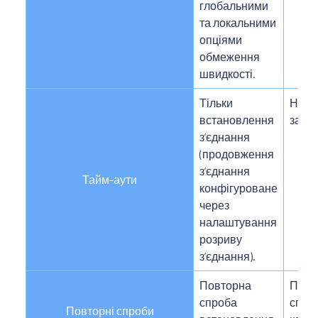
глобальними
та локальними
опціями
обмеження
швидкості.
Тільки
На к
встановлення
запит
зʼєднання
(продовження
зʼєднання
Тайм-аути
конфігуроване
через
налаштування
розриву
зʼєднання).
Повторна
Повт
спроба
спро
Повторні спроби