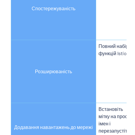
Спостережуваність
Повний набір
функцій Istio
Розширюваність
Встановіть
мітку на простір
імен і
Додавання навантажень до мережі
перезапустіть