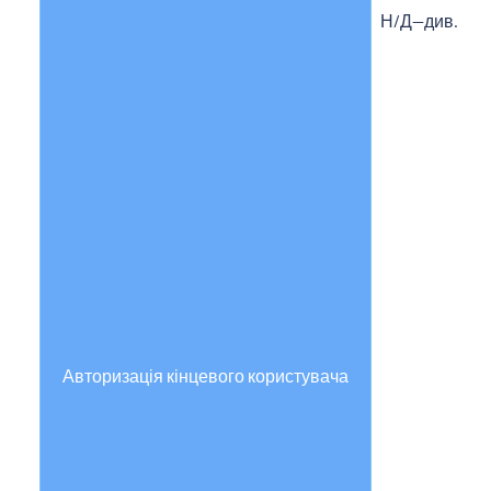
Н/Д—див. ви
Авторизація кінцевого користувача