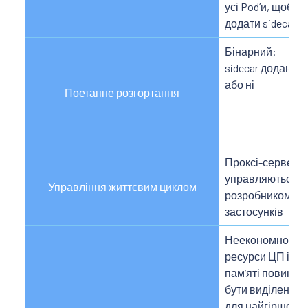
усі Podʼи, щоб
додати sidecar
Бінарний:
sidecar доданий
або ні
Поетапне розгортання
Проксі-сервери
управляються
Управління життєвим циклом
розробником
застосунків
Неекономно;
ресурси ЦП і
памʼяті повинні
бути виділені
для найгіршого