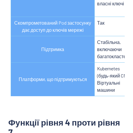
власні ключі
Скомпрометований Pod застосунку
Так
дає доступ до ключів мережі
Стабільна,
Підтримка
включаючи
багатокластерні
Kubernetes
(будь-який CNI)
Платформи, що підтримуються
Віртуальні
машини
Функції рівня 4 проти рівня
7