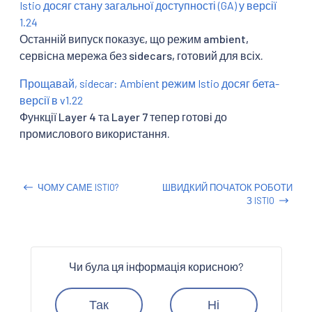
Istio досяг стану загальної доступності (GA) у версії
1.24
Останній випуск показує, що режим ambient,
сервісна мережа без sidecars, готовий для всіх.
Прощавай, sidecar: Ambient режим Istio досяг бета-
версії в v1.22
Функції Layer 4 та Layer 7 тепер готові до
промислового використання.
ЧОМУ САМЕ ISTIO?
ШВИДКИЙ ПОЧАТОК РОБОТИ
З ISTIO
Чи була ця інформація корисною?
Так
Ні