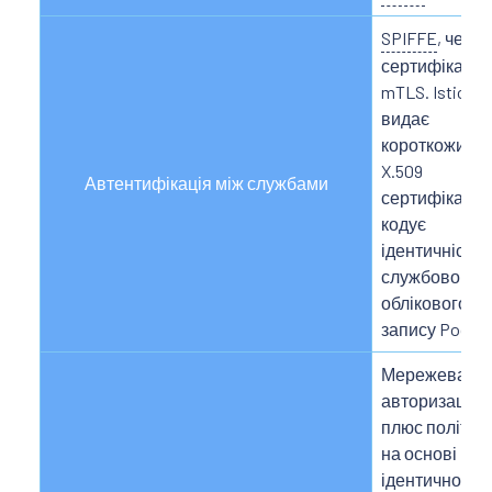
SPIFFE
, через
сертифікати
mTLS. Istio
видає
короткоживу
X.509
Автентифікація між службами
сертифікат, я
кодує
ідентичність
службового
облікового
запису Podʼа.
Мережева
авторизація,
плюс політик
на основі
ідентичності,