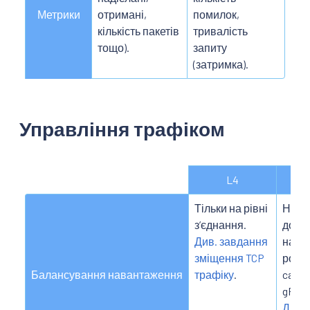
Метрики
отримані,
помилок,
кількість пакетів
тривалість
тощо).
запиту
(затримка).
Управління трафіком
L4
Тільки на рівні
На за
зʼєднання.
дозв
Див. завдання
напр
зміщення TCP
розг
Балансування навантаження
трафіку
.
canar
gRPC
Див.