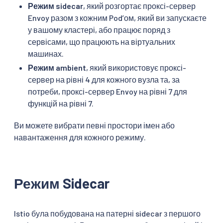
Режим sidecar
, який розгортає проксі-сервер
Envoy разом з кожним Podʼом, який ви запускаєте
у вашому кластері, або працює поряд з
сервісами, що працюють на віртуальних
машинах.
Режим ambient
, який використовує проксі-
сервер на рівні 4 для кожного вузла та, за
потреби, проксі-сервер Envoy на рівні 7 для
функцій на рівні 7.
Ви можете вибрати певні простори імен або
навантаження для кожного режиму.
Режим Sidecar
Istio була побудована на патерні sidecar з першого