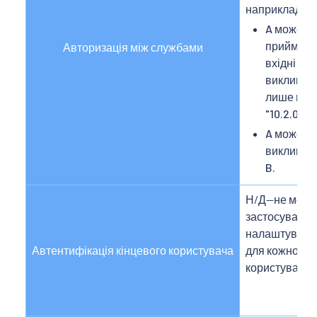
наприклад:
A може
приймати
Авторизація між службами
вхідні
виклики
лише від
"10.2.0.0/1
A може
викликат
B.
Н/Д—не можн
застосувати
налаштуванн
Автентифікація кінцевого користувача
для кожного
користувача.