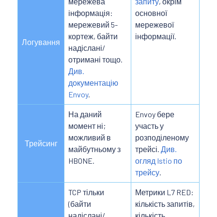
мережева
запиту
, окрім
інформація:
основної
мережевий 5-
мережевої
кортеж, байти
інформації.
Логування
надіслані/
отримані тощо.
Див.
документацію
Envoy
.
На даний
Envoy бере
момент ні;
участь у
можливий в
розподіленому
Трейсинг
майбутньому з
трейсі.
Див.
HBONE.
огляд Istio по
трейсу
.
TCP тільки
Метрики L7 RED:
(байти
кількість запитів,
надіслані/
кількість