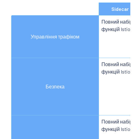
Sidecar
Повний набір
функцій Istio
Управління трафіком
Повний набір
функцій Istio
Безпека
Повний набір
функцій Istio