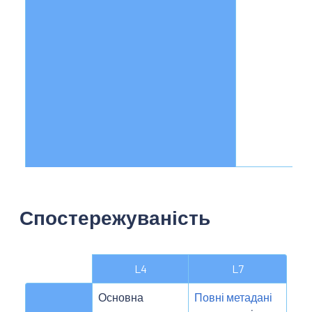
Спостережуваність
L4
L7
Основна
Повні метадані