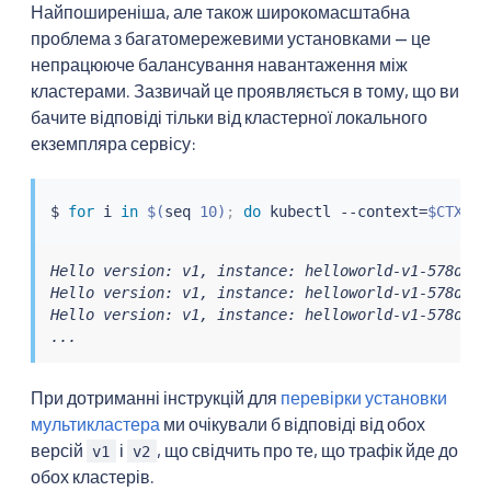
Найпоширеніша, але також широкомасштабна
проблема з багатомережевими установками — це
непрацююче балансування навантаження між
кластерами. Зазвичай це проявляється в тому, що ви
бачите відповіді тільки від кластерної локального
екземпляра сервісу:
$ 
for
 i 
in
$(
seq
 10
)
;
do
kubectl
 --context
=
$CTX_CL
Hello version: v1, instance: helloworld-v1-578dd69f
Hello version: v1, instance: helloworld-v1-578dd69f
Hello version: v1, instance: helloworld-v1-578dd69f
...
При дотриманні інструкцій для
перевірки установки
мультикластера
ми очікували б відповіді від обох
версій
і
, що свідчить про те, що трафік йде до
v1
v2
обох кластерів.