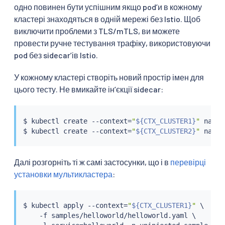
одно повинен бути успішним якщо podʼи в кожному
кластері знаходяться в одній мережі без Istio. Щоб
виключити проблеми з TLS/mTLS, ви можете
провести ручне тестування трафіку, використовуючи
pod без sidecarʼів Istio.
У кожному кластері створіть новий простір імен для
цього тесту. Не вмикайте інʼєкції sidecar:
$ 
kubectl
 create --context
=
"
${CTX_CLUSTER1}
"
 names
$ 
kubectl
 create --context
=
"
${CTX_CLUSTER2}
"
Далі розгорніть ті ж самі застосунки, що і в
перевірці
установки мультикластера
:
$ 
kubectl
 apply --context
=
"
${CTX_CLUSTER1}
"
 \

    -f samples/helloworld/helloworld.yaml \
