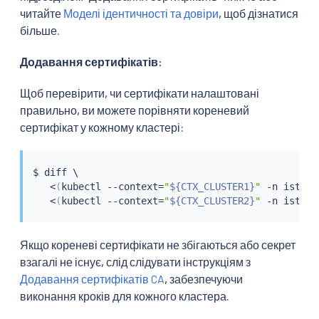
читайте
Моделі ідентичності та довіри
, щоб дізнатися
більше.
Додавання сертифікатів:
Щоб перевірити, чи сертифікати налаштовані
правильно, ви можете порівняти кореневий
сертифікат у кожному кластері:
$ 
diff
 \

<
(
kubectl --context
=
"
${CTX_CLUSTER1}
"
 -n istio-
<
(
kubectl --context
=
"
${CTX_CLUSTER2}
"
 -n istio-
Якщо кореневі сертифікати не збігаються або секрет
взагалі не існує, слід слідувати інструкціям з
Додавання сертифікатів CA
, забезпечуючи
виконання кроків для кожного кластера.