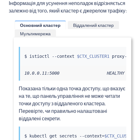
Інформація для усунення неполадок відрізняється
залежно від того, який кластер є джерелом трафіку:
Основний кластер
Віддалений кластер
Мультимережа
$ 
istioctl
 --context 
$CTX_CLUSTER1
 proxy-confi
10.0.0.11:5000                   HEALTHY     O
Показана тільки одна точка доступу, що вказує
на те, що панель управління не може читати
точки доступу з віддаленого кластера.
Перевірте, чи правильно налаштовані
віддалені секрети.
$ 
kubectl
 get secrets --context
=
$CTX_CLUSTER1
 