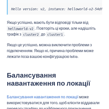
Hello version: v2, instance: helloworld-v2-54df5f8
Якщо успішно, мають бути відповіді тільки від
. Повторіть ці кроки, але надішліть
helloworld-v2
трафік з
до
.
cluster2
cluster1
Якщо це успішно, можна виключити проблеми з
підключенням. Якщо ні, причина проблеми може
лежати поза вашою конфігурацією Istio.
Балансування
навантаження по локації
Балансування навантаження по локації
може
використовуватися для того, щоб клієнти віддавали
перевагу трафіку до найближчого призначення.