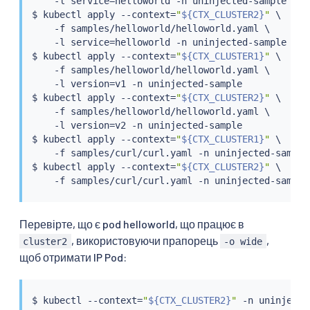
    -l service
=
helloworld -n uninjected-sample

$ 
kubectl
 apply --context
=
"
${CTX_CLUSTER2}
"
 \

    -f samples/helloworld/helloworld.yaml \

    -l service
=
helloworld -n uninjected-sample

$ 
kubectl
 apply --context
=
"
${CTX_CLUSTER1}
"
 \

    -f samples/helloworld/helloworld.yaml \

    -l version
=
v1 -n uninjected-sample

$ 
kubectl
 apply --context
=
"
${CTX_CLUSTER2}
"
 \

    -f samples/helloworld/helloworld.yaml \

    -l version
=
v2 -n uninjected-sample

$ 
kubectl
 apply --context
=
"
${CTX_CLUSTER1}
"
 \

    -f samples/curl/curl.yaml -n uninjected-sample

$ 
kubectl
 apply --context
=
"
${CTX_CLUSTER2}
"
 \

Перевірте, що є pod helloworld, що працює в
, використовуючи прапорець
,
cluster2
-o wide
щоб отримати IP Pod:
$ 
kubectl
 --context
=
"
${CTX_CLUSTER2}
"