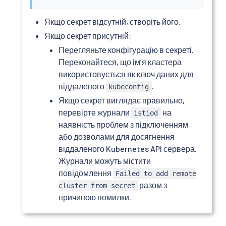
Якщо секрет відсутній, створіть його.
Якщо секрет присутній:
Перегляньте конфігурацію в секреті.
Переконайтеся, що імʼя кластера
використовується як ключ даних для
віддаленого
.
kubeconfig
Якщо секрет виглядає правильно,
перевірте журнали
на
istiod
наявність проблем з підключенням
або дозволами для досягнення
віддаленого Kubernetes API сервера.
Журнали можуть містити
повідомлення
Failed to add remote
разом з
cluster from secret
причиною помилки.