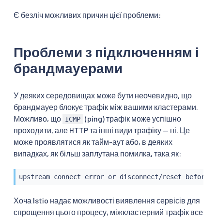
Є безліч можливих причин цієї проблеми:
Проблеми з підключенням і
брандмауерами
У деяких середовищах може бути неочевидно, що
брандмауер блокує трафік між вашими кластерами.
Можливо, що
(ping) трафік може успішно
ICMP
проходити, але HTTP та інші види трафіку — ні. Це
може проявлятися як тайм-аут або, в деяких
випадках, як більш заплутана помилка, така як:
upstream connect error or disconnect/reset before h
Хоча Istio надає можливості виявлення сервісів для
спрощення цього процесу, міжкластерний трафік все