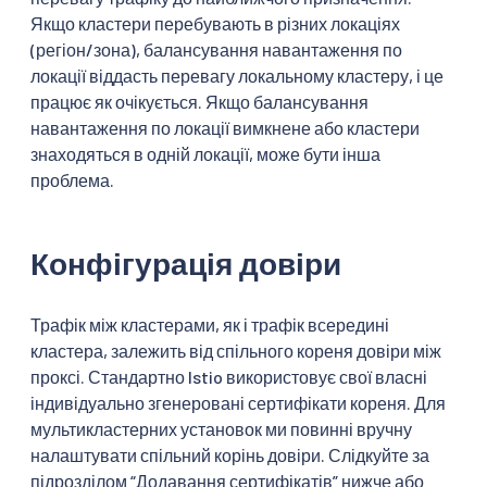
Якщо кластери перебувають в різних локаціях
(регіон/зона), балансування навантаження по
локації віддасть перевагу локальному кластеру, і це
працює як очікується. Якщо балансування
навантаження по локації вимкнене або кластери
знаходяться в одній локації, може бути інша
проблема.
Конфігурація довіри
Трафік між кластерами, як і трафік всередині
кластера, залежить від спільного кореня довіри між
проксі. Стандартно Istio використовує свої власні
індивідуально згенеровані сертифікати кореня. Для
мультикластерних установок ми повинні вручну
налаштувати спільний корінь довіри. Слідкуйте за
підрозділом “Додавання сертифікатів” нижче або