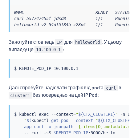
NAME                             READY   STATUS   
curl-557747455f-jdsd8            1/1     Running  
helloworld-v2-54df5f84b-z28p5    1/1     Running  
Занотуйте стовпець
для
. У цьому
IP
helloworld
випадку це
:
10.100.0.1
$ REMOTE_POD_IP
=
Далі спробуйте надіслати трафік від podʼа
в
curl
безпосередньо на цей IP Pod:
cluster1
$ 
kubectl
exec
 --context
=
"
${CTX_CLUSTER1}
"
 -n unin
"
$(
kubectl
 get pod --context
=
"
${CTX_CLUSTER1}
"
    app
=
curl -o jsonpath
=
'{.items[0].metadata.name
    -- 
curl
 -sS 
$REMOTE_POD_IP