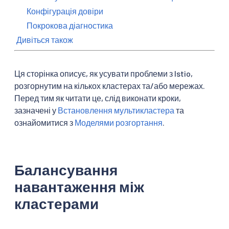
Конфігурація довіри
Покрокова діагностика
Дивіться також
Ця сторінка описує, як усувати проблеми з Istio,
розгорнутим на кількох кластерах та/або мережах.
Перед тим як читати це, слід виконати кроки,
зазначені у
Встановлення мультикластера
та
ознайомитися з
Моделями розгортання
.
Балансування
навантаження між
кластерами