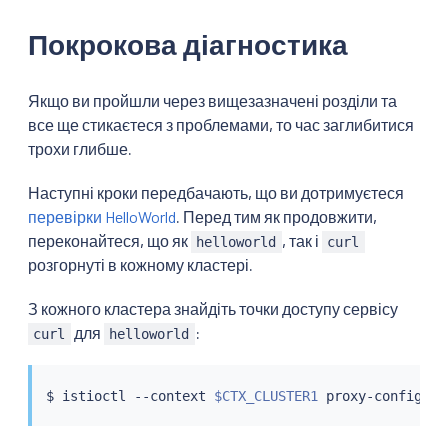
Покрокова діагностика
Якщо ви пройшли через вищезазначені розділи та
все ще стикаєтеся з проблемами, то час заглибитися
трохи глибше.
Наступні кроки передбачають, що ви дотримуєтеся
перевірки HelloWorld
. Перед тим як продовжити,
переконайтеся, що як
, так і
helloworld
curl
розгорнуті в кожному кластері.
З кожного кластера знайдіть точки доступу сервісу
для
:
curl
helloworld
$ 
istioctl
 --context 
$CTX_CLUSTER1
 proxy-config en