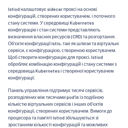
Istiod налаштовує sidecar проксі на основі
конфігурацій, створених користувачем, і поточного
стану системи. У середовищі Kubernetes
конфігурацію і стан системи представляють
визначення власних ресурсів (CRD) та розгортання.
Обʼєкти конфігурації Istio, такі як шлюзи та віртуальні
сервіси, є конфігурацією, створеною користувачем.
Щоб створити конфігурацію для проксі, Istiod
обробляє комбінацію конфігурацій і стану системи з
середовища Kubernetes і створеної користувачем
конфігурації.
Панель управління підтримує тисячі сервісів,
розподілених між тисячами podʼів із подібною
кількістю віртуальних сервісів і інших обʼєктів
конфігурації, створених користувачем. Вимоги до
процесора та памʼяті Istiod збільшуються зі
зростанням кількості конфігурацій та можливих