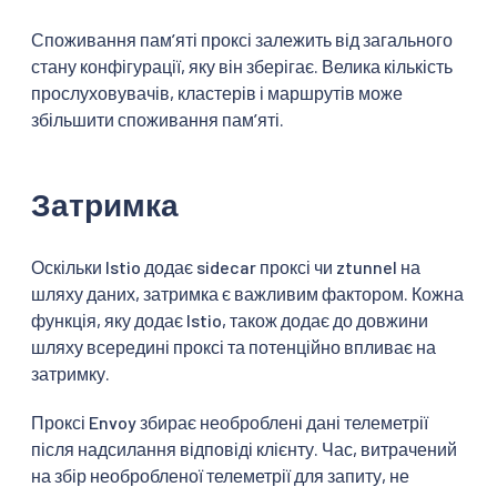
Споживання памʼяті проксі залежить від загального
стану конфігурації, яку він зберігає. Велика кількість
прослуховувачів, кластерів і маршрутів може
збільшити споживання памʼяті.
Затримка
Оскільки Istio додає sidecar проксі чи ztunnel на
шляху даних, затримка є важливим фактором. Кожна
функція, яку додає Istio, також додає до довжини
шляху всередині проксі та потенційно впливає на
затримку.
Проксі Envoy збирає необроблені дані телеметрії
після надсилання відповіді клієнту. Час, витрачений
на збір необробленої телеметрії для запиту, не