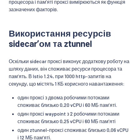
процесора і памʼяті проксі вимірюються як функція
зазначених факторів.
Використання ресурсів
sidecarʼом та ztunnel
Оскільки sidecar проксі виконує додаткову роботу на
шляху даних, він споживає ресурси процесора та
памʼять. В Istio 1.24, при 1000 http-запитів на
секунду, що містять 1 КБ корисного навантаження:
один проксі з двома робочими потоками
споживає близько 0,20 vCPU і 60 МБ памʼяті.
один проксі waypoint з 2 робочими потоками
споживає близько 0,25 vCPU і 60 МБ памʼяті
один ztunnel-проксі споживає близько 0,06 vCPU
і 12 МБ памʼяті.