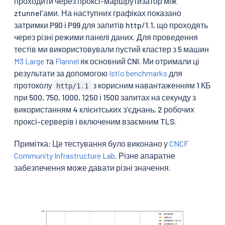
проходити через проксі-маршрутизатор між
ztunnel’ами. На наступних графіках показано
затримки P90 і P99 для запитів http/1.1, що проходять
через різні режими панелі даних. Для проведення
тестів ми використовували пустий кластер з 5 машин
M3 Large
та
Flannel
як основний CNI. Ми отримали ці
результати за допомогою
Istio benchmarks
для
протоколу
з корисним навантаженням 1 КБ
http/1.1
при 500, 750, 1000, 1250 і 1500 запитах на секунду з
використанням 4 клієнтських зʼєднань, 2 робочих
проксі-серверів і включеним взаємним TLS.
Примітка: Це тестування було виконано у
CNCF
Community Infrastructure Lab
. Різне апаратне
забезпечення може давати різні значення.