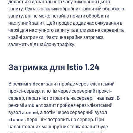
додається до загального часу виконання цього
запиту. Однак, оскільки обробник зайнятий обробкою
запиту, він не може негайно почати обробляти
наступний запит. Цей процес додає час очікування в
черзі для наступного запиту та впливає на середні та
крайні затримки. Фактична крайня затримка
залежить від шаблону трафіку.
Затримка для Istio 1.24
В режимі sidecar запит пройде через клієнтський
проксі-сервер, а потім через серверний проксі-
сервер, перш ніж потрапить на сервер, і навпаки. В
режимі ambient запит пройде через клієнтський
вузол ztunnel, а потім через серверний вузол
ztunnel, перш ніж потрапить на сервер. При
налаштованих маршрутних точках запит буде