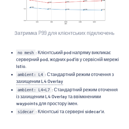
Затримка P99 для клієнтських підключень
: Клієнтський pod напряму викликає
no mesh
серверний pod, жодних podʼів у сервісній мережі
Istio.
: Стандартний режим оточення з
ambient: L4
захищеним L4 Overlay
: Стандартний режим оточення
ambient: L4+L7
із захищеним L4 Overlay та ввімкненими
waypoints для простору імен.
: Клієнтські та серверні sidecarʼи.
sidecar