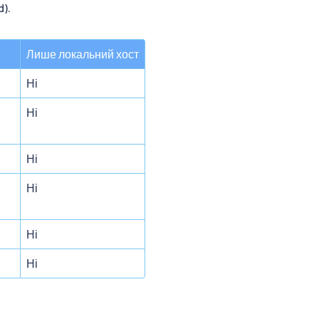
).
Лише локальний хост
Ні
Ні
Ні
Ні
Ні
Ні