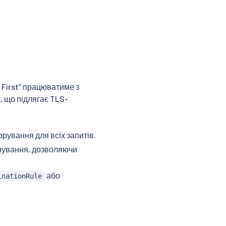
 First” працюватиме з
, що підлягає TLS-
ування для всіх запитів.
нування, дозволяючи
або
inationRule