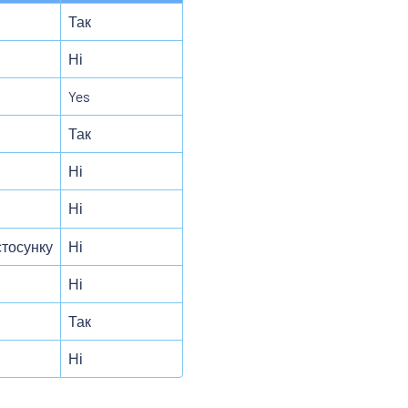
Так
Ні
Yes
Так
Ні
Ні
стосунку
Ні
Ні
Так
Ні