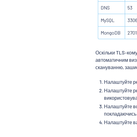
DNS
53
MySQL
330
MongoDB
2701
Оскільки TLS-кому
автоматичним визн
скануванню, заш
Налаштуйте 
Налаштуйте 
використовуват
Налаштуйте вс
покладаючись 
Налаштуйте ва