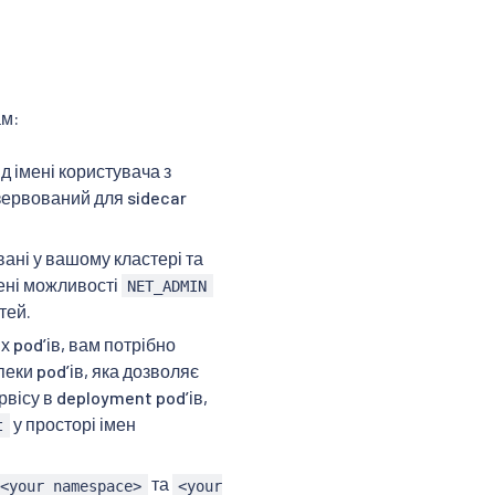
ам:
д імені користувача з
ервований для sidecar
ані у вашому кластері та
лені можливості
NET_ADMIN
тей.
 podʼів, вам потрібно
еки podʼів, яка дозволяє
рвісу в deployment podʼів,
у просторі імен
t
та
<your namespace>
<your