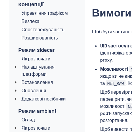
Концепції
Вимоги 
Управління трафіком
Безпека
Спостережуваність
Щоб бути частиною
Розширюваність
UID застосунк
Режим sidecar
ідентифікатор
Як розпочати
proxy.
Налаштування
Можливості
платформи
якщо ви не ви
Встановлення
та
. 
NET_RAW
Оновлення
Щоб перевірит
Додаткові посібники
перевірити, ч
можливості
N
Режим ambient
podʼи запуска
Огляд
розгортання.
Як розпочати
Щоб вивести п