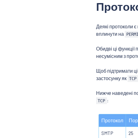
Протоко
Деякі протоколи є
вплинути на
PERM
Обидві ці функції
несумісним з прото
Щоб підтримати ці
застосунку як
TCP
Нижче наведені по
:
TCP
Протокол
Пор
SMTP
25