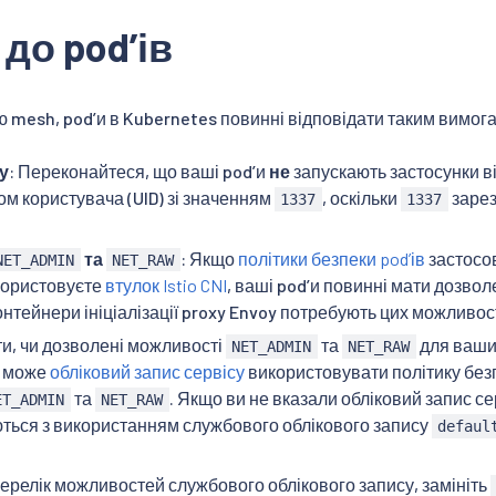
до podʼів
 mesh, podʼи в Kubernetes повинні відповідати таким вимог
у
: Переконайтеся, що ваші podʼи
не
запускають застосунки ві
ом користувача (UID) зі значенням
, оскільки
зарез
1337
1337
та
: Якщо
політики безпеки podʼів
застосов
NET_ADMIN
NET_RAW
користовуєте
втулок Istio CNI
, ваші podʼи повинні мати дозво
Контейнери ініціалізації proxy Envoy потребують цих можливос
и, чи дозволені можливості
та
для ваших
NET_ADMIN
NET_RAW
и може
обліковий запис сервісу
використовувати політику безп
та
. Якщо ви не вказали обліковий запис се
ET_ADMIN
NET_RAW
ються з використанням службового облікового запису
defaul
ерелік можливостей службового облікового запису, замініть