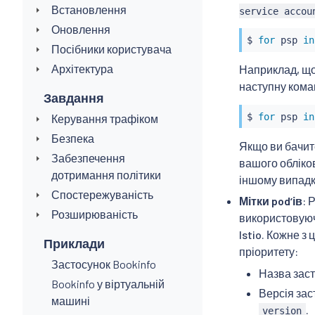
Встановлення
service accou
Оновлення
$ 
for
 psp 
in
Посібники користувача
Архітектура
Наприклад, що
наступну кома
Завдання
$ 
for
 psp 
in
Керування трафіком
Безпека
Якщо ви бачи
Забезпечення
вашого обліков
дотримання політики
іншому випадк
Спостережуваність
Мітки podʼів
: 
Розширюваність
використовуючи
Istio. Кожне з
Приклади
пріоритету:
Застосунок Bookinfo
Назва зас
Bookinfo у віртуальній
Версія зас
машині
.
version