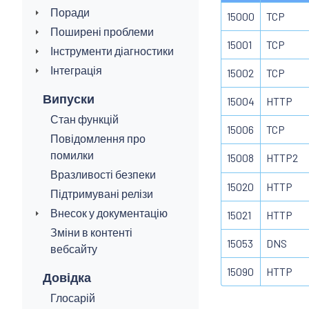
Поради
15000
TCP
Поширені проблеми
15001
TCP
Інструменти діагностики
Інтеграція
15002
TCP
Випуски
15004
HTTP
Стан функцій
15006
TCP
Повідомлення про
помилки
15008
HTTP2
Вразливості безпеки
15020
HTTP
Підтримувані релізи
Внесок у документацію
15021
HTTP
Зміни в контенті
15053
DNS
вебсайту
15090
HTTP
Довідка
Глосарій