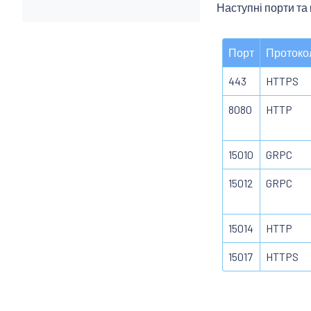
Наступні порти та
Порт
Протоко
443
HTTPS
8080
HTTP
15010
GRPC
15012
GRPC
15014
HTTP
15017
HTTPS