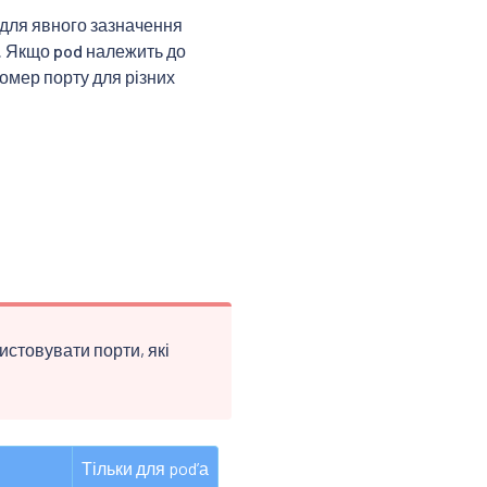
 для явного зазначення
. Якщо pod належить до
омер порту для різних
ристовувати порти, які
Тільки для podʼа