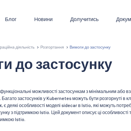
Блог
Новини
Долучитись
Докум
раційна діяльність
Розгортання
Вимоги до застосунку
и до застосунку
і функціональні можливості застосункам з мінімальним або вз
 Багато застосунків у Kubernetes можуть бути розгорнуті в кл
, є деякі особливості моделі sidecar в Istio, які можуть потр
унку з підтримкою Istio. Цей документ описує ці особливості 
римкою Istio.