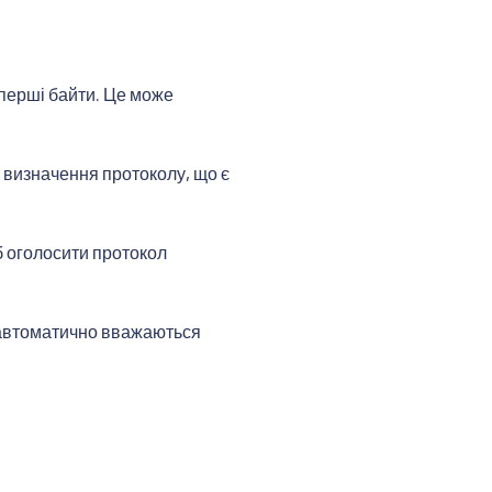
 перші байти. Це може
 визначення протоколу, що є
б оголосити протокол
і автоматично вважаються