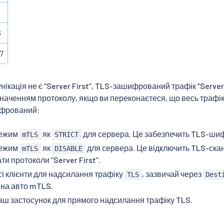
6
7
нікація не є “Server First”, TLS-зашифрований трафік “Server
аченням протоколу, якщо ви переконаєтеся, що весь трафік
ифрований:
режим
як
для сервера. Це забезпечить TLS-шифр
mTLS
STRICT
режим
як
для сервера. Це відключить TLS-ска
mTLS
DISABLE
и протоколи “Server First”.
і клієнти для надсилання трафіку
, зазвичай через
TLS
Dest
на авто mTLS.
ш застосунок для прямого надсилання трафіку TLS.