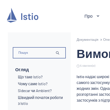
Про
Документація
Опе
Вимог
5 хвилин(и)
Огляд
Istio надає широк
Що таке Istio?
самого застосунку.
Чому саме Istio?
жодних змін. Однак
Sidecar чи Ambient?
розгортанні застос
Швидкий початок роботи
застосунків з підт
з Istio