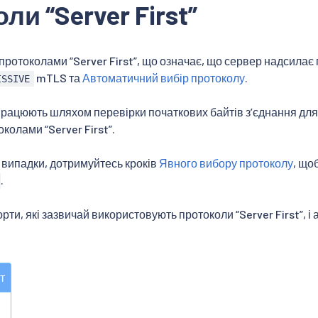
ли “Server First”
 протоколами “Server First”, що означає, що сервер надсилає
mTLS та
Автоматичний вибір протоколу
.
ISSIVE
 працюють шляхом перевірки початкових байтів зʼєднання для
колами “Server First”.
 випадки, дотримуйтесь кроків
Явного вибору протоколу
, що
.
рти, які зазвичай використовують протоколи “Server First”, 
т