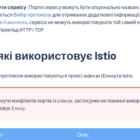
рти сервісу
: Порти сервісу можуть бути опціонально названі
віться
Вибір протоколу
для отримання додаткової інформації
в Kubernetes
, сервіси не можуть використовувати той самий н
приклад HTTP і TCP.
які використовує Istio
протоколи використовуються проксі sidecar (Envoy) в Istio.
ути конфліктів портів із sidecar, застосунки не повинні вико
овує Envoy.
ол
Опис