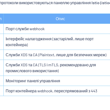
 протоколи використовуються панеллю управління Istio (istiod
л
Опис
Порт служби webhook
Інтерфейс налагодження (застарілий, лише порт
контейнера)
Служби XDS та CA (Plaintext, лише для безпечних мереж)
Служби XDS та CA (TLS і mTLS, рекомендовано для
промислового використання)
Моніторинг панелі управління
Порт контейнера webhook, переспрямований з 443