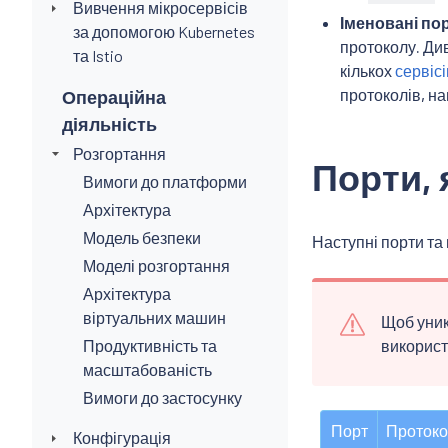
Вивчення мікросервісів
Іменовані по
за допомогою Kubernetes
протоколу. Ди
та Istio
кількох
сервісі
протоколів, на
Операційна
діяльність
Розгортання
Порти, 
Вимоги до платформи
Архітектура
Модель безпеки
Наступні порти та 
Моделі розгортання
Архітектура
віртуальних машин
Щоб уникн
Продуктивність та
використ
масштабованість
Вимоги до застосунку
Порт
Проток
Конфігурація