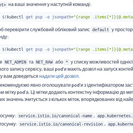
на ваші значення у наступній команді:
nt>
$(
kubectl
 get psp -o jsonpath
=
"{range .items[*]}{@.meta
б перевірити службовий обліковий запис
у простор
default
нду:
$(
kubectl
 get psp -o jsonpath
=
"{range .items[*]}{@.meta
те
та
або
у списку можливостей однієї
NET_ADMIN
NET_RAW
*
ого запису сервісу, ваші podʼи мають дозвіл на запуск контейне
у вам доведеться
надати цей дозвіл
.
Рекомендуємо явно оголошувати podʼи з ідентифікатором заст
 мітку podʼа. Ці мітки додають контекстну інформацію до метр
 цих значень зчитується з кількох міток, впорядкованих від н
тосунку:
,
service.istio.io/canonical-name
app.kubernetes
тосунку:
,
service.istio.io/canonical-revision
app.kubern