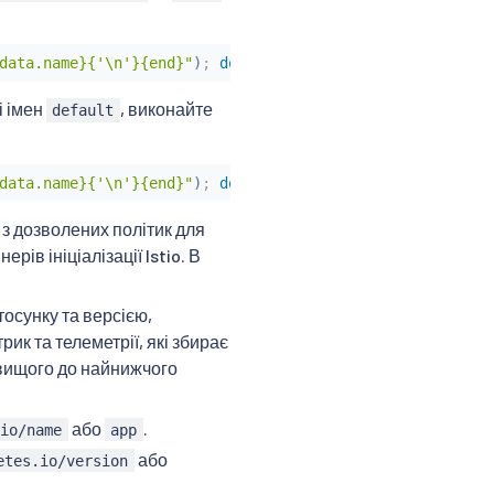
data.name}{'\n'}{end}"
)
;
do
if
[
$(
kubectl
 auth can-i us
і імен
, виконайте
default
data.name}{'\n'}{end}"
)
;
do
if
[
$(
kubectl
 auth can-i us
 з дозволених політик для
рів ініціалізації Istio. В
осунку та версією,
ик та телеметрії, які збирає
айвищого до найнижчого
або
.
.io/name
app
або
etes.io/version