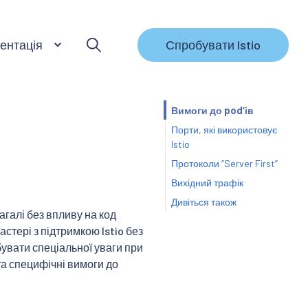
ентація
Спробувати Istio
Вимоги до podʼів
Порти, які використовує
Istio
Протоколи “Server First”
Вихідний трафік
Дивіться також
агалі без впливу на код
астері з підтримкою Istio без
ебувати спеціальної уваги при
та специфічні вимоги до