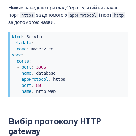
Нижче наведено приклад Сервісу, який визначає
порт
за допомогою
і порт
https
appProtocol
http
за допомогою назви:
kind
:
metadata
:
name
:
spec
:
ports
:
-
port
:
3306
name
:
 database

appProtocol
:
 https

-
port
:
80
name
:
 http
-
web
Вибір протоколу HTTP
gateway