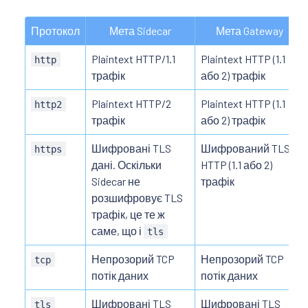
Протокол
Мета Sidecar
Мета Gateway
Plaintext HTTP/1.1
Plaintext HTTP (1.1
http
трафік
або 2) трафік
Plaintext HTTP/2
Plaintext HTTP (1.1
http2
трафік
або 2) трафік
Шифровані TLS
Шифрований TLS
https
дані. Оскільки
HTTP (1.1 або 2)
Sidecar не
трафік
розшифровує TLS
трафік, це те ж
саме, що і
tls
Непрозорий TCP
Непрозорий TCP
tcp
потік даних
потік даних
Шифровані TLS
Шифровані TLS
tls