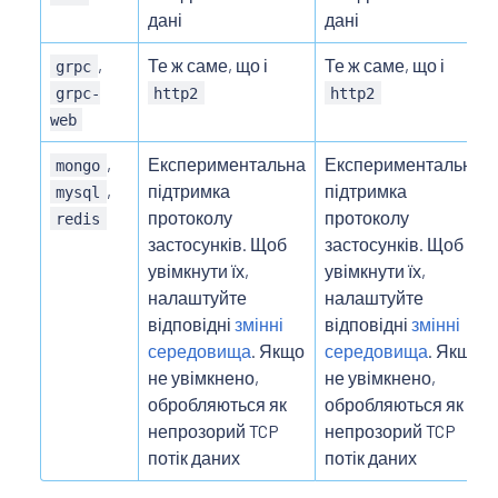
дані
дані
,
Те ж саме, що і
Те ж саме, що і
grpc
grpc-
http2
http2
web
,
Експериментальна
Експериментальна
mongo
,
підтримка
підтримка
mysql
протоколу
протоколу
redis
застосунків. Щоб
застосунків. Щоб
увімкнути їх,
увімкнути їх,
налаштуйте
налаштуйте
відповідні
змінні
відповідні
змінні
середовища
. Якщо
середовища
. Якщо
не увімкнено,
не увімкнено,
обробляються як
обробляються як
непрозорий TCP
непрозорий TCP
потік даних
потік даних