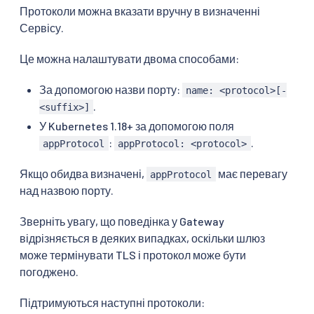
Протоколи можна вказати вручну в визначенні
Сервісу.
Це можна налаштувати двома способами:
За допомогою назви порту:
name: <protocol>[-
.
<suffix>]
У Kubernetes 1.18+ за допомогою поля
:
.
appProtocol
appProtocol: <protocol>
Якщо обидва визначені,
має перевагу
appProtocol
над назвою порту.
Зверніть увагу, що поведінка у Gateway
відрізняється в деяких випадках, оскільки шлюз
може термінувати TLS і протокол може бути
погоджено.
Підтримуються наступні протоколи: