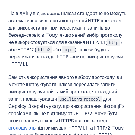
На відміну від sidecars, шлюзи стандартно не можуть
автоматично визначити конкретний HTTP протокол
для використання при пересиланні запитів до
бекенд-сервісів. Тому, якщо явний вибір протоколу
не використовується для вказання HTTP/1.1 (
)
http
або HTTP/2 (
або
), шлюзи будуть
http2
grpc
пересилати всі вхідні HTTP запити, використовуючи
HTTP/1.1.
Замість використання явного вибору протоколу, ви
можете інструктувати шлюзи пересилати запити,
використовуючи той самий протокол, як і вхідний
запит, налаштувавши
для
useClientProtocol
Сервісу. Зверніть увагу, що використання цієї опції з
сервісами, які не підтримують HTTP/2, може бути
ризикованим, оскільки HTTPS шлюзи завжди
оголошують
підтримку для HTTP/1.1 та HTTP/2. Тому
навіть коли бекенд сервіс не підтримує HTTP/2,