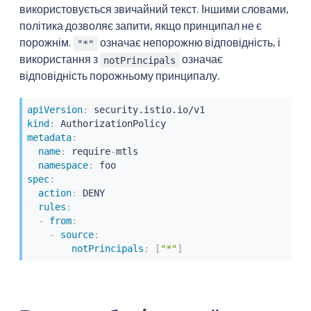
використовується звичайний текст. Іншими словами,
політика дозволяє запити, якщо принципал не є
порожнім.
означає непорожню відповідність, і
"*"
використання з
означає
notPrincipals
відповідність порожньому принципалу.
apiVersion
:
kind
:
metadata
:
name
:
 require
-
mtls

namespace
:
spec
:
action
:
 DENY

rules
:
-
from
:
-
source
:
notPrincipals
:
[
"*"
]