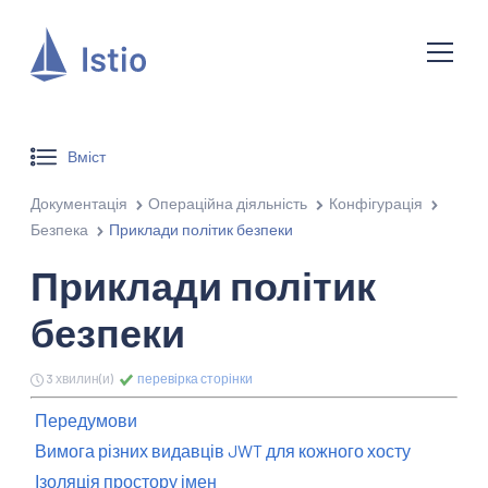
Вміст
Документація
Операційна діяльність
Конфігурація
Безпека
Приклади політик безпеки
Приклади політик
безпеки
3 хвилин(и)
перевірка сторінки
Передумови
Вимога різних видавців JWT для кожного хосту
Ізоляція простору імен