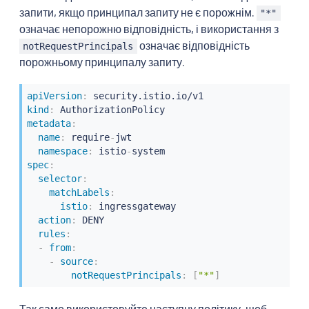
запити, якщо принципал запиту не є порожнім.
"*"
означає непорожню відповідність, і використання з
означає відповідність
notRequestPrincipals
порожньому принципалу запиту.
apiVersion
:
kind
:
metadata
:
name
:
 require
-
jwt

namespace
:
 istio
-
spec
:
selector
:
matchLabels
:
istio
:
 ingressgateway

action
:
 DENY

rules
:
-
from
:
-
source
:
notRequestPrincipals
:
[
"*"
]
Так само використовуйте наступну політику, щоб