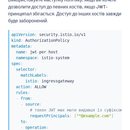
дозволити доступ до певних хостів, якщо JWT-
принципал збігається. Доступ до інших хостів завжди
буде заборонений.
apiVersion
:
kind
:
metadata
:
name
:
 jwt
-
per
-
host

namespace
:
 istio
-
spec
:
selector
:
matchLabels
:
istio
:
 ingressgateway

action
:
 ALLOW

rules
:
-
from
:
-
source
:
# токен JWT має мати видавця із суфіксом "@
requestPrincipals
:
[
"*@example.com"
]
to
:
-
operation
: