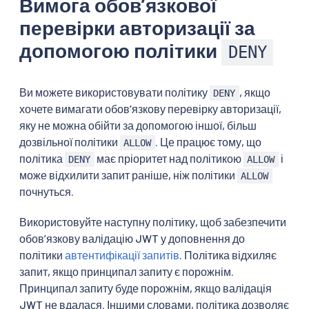
Вимога обовʼязкової
перевірки авторизації за
допомогою політики
DENY
Ви можете використовувати політику
, якщо
DENY
хочете вимагати обовʼязкову перевірку авторизації,
яку не можна обійти за допомогою іншої, більш
дозвільної політики
. Це працює тому, що
ALLOW
політика
має пріоритет над політикою
і
DENY
ALLOW
може відхилити запит раніше, ніж політики
ALLOW
почнуться.
Використовуйте наступну політику, щоб забезпечити
обовʼязкову валідацію JWT у доповнення до
політики
автентифікації запитів
. Політика відхиляє
запит, якщо принципал запиту є порожнім.
Принципал запиту буде порожнім, якщо валідація
JWT не вдалася. Іншими словами, політика дозволяє