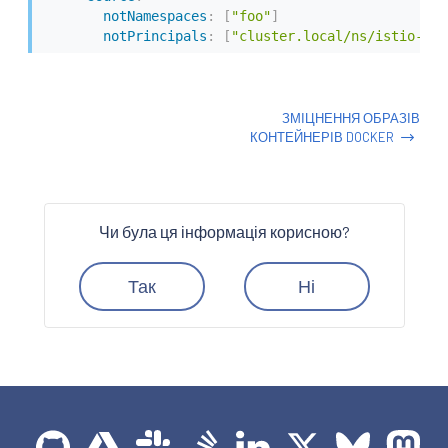
notNamespaces
:
[
"foo"
]
notPrincipals
:
[
"cluster.local/ns/istio-sys
ЗМІЦНЕННЯ ОБРАЗІВ
КОНТЕЙНЕРІВ DOCKER
Чи була ця інформація корисною?
Так
Ні