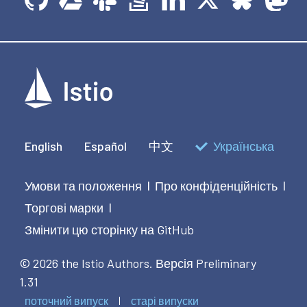
English
Español
中文
Українська
Умови та положення
Про конфіденційність
|
|
Торгові марки
|
Змінити цю сторінку на GitHub
© 2026 the Istio Authors.
Версія Preliminary
1.31
поточний випуск
старі випуски