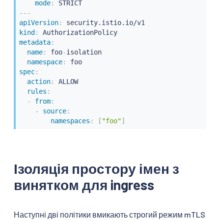
mode
:
---
apiVersion
:
kind
:
metadata
:
name
:
 foo
-
isolation

namespace
:
spec
:
action
:
 ALLOW

rules
:
-
from
:
-
source
:
namespaces
:
[
"foo"
]
Ізоляція простору імен з
винятком для ingress
Наступні дві політики вмикають строгий режим mTLS