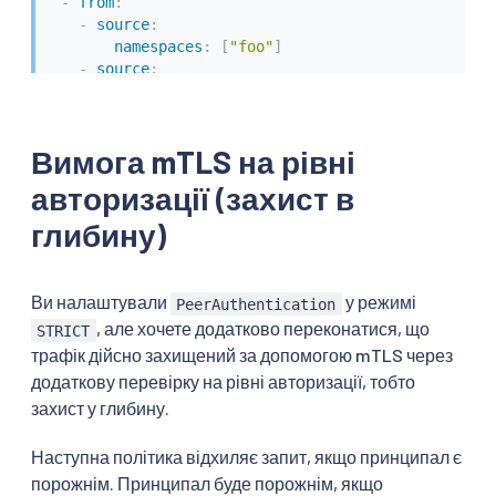
-
from
:
-
source
:
namespaces
:
[
"foo"
]
-
source
:
principals
:
[
"cluster.local/ns/istio-system
Вимога mTLS на рівні
авторизації (захист в
глибину)
Ви налаштували
у режимі
PeerAuthentication
, але хочете додатково переконатися, що
STRICT
трафік дійсно захищений за допомогою mTLS через
додаткову перевірку на рівні авторизації, тобто
захист у глибину.
Наступна політика відхиляє запит, якщо принципал є
порожнім. Принципал буде порожнім, якщо