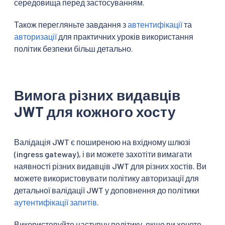
середовища перед застосуванням.
Також перегляньте завдання з
автентифікації
та
авторизації
для практичних уроків використання
політик безпеки більш детально.
Вимога різних видавців
JWT для кожного хосту
Валідація JWT є поширеною на вхідному шлюзі
(ingress gateway), і ви можете захотіти вимагати
наявності різних видавців JWT для різних хостів. Ви
можете використовувати політику авторизації для
детальної валідації JWT у доповнення до політики
аутентифікації запитів
.
Використовуйте наступну політику, якщо ви хочете