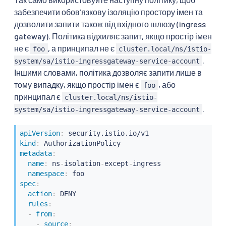
забезпечити обовʼязкову ізоляцію простору імен та
дозволити запити також від вхідного шлюзу (ingress
gateway). Політика відхиляє запит, якщо простір імен
не є
, а принципал не є
foo
cluster.local/ns/istio-
.
system/sa/istio-ingressgateway-service-account
Іншими словами, політика дозволяє запити лише в
тому випадку, якщо простір імен є
, або
foo
принципал є
cluster.local/ns/istio-
.
system/sa/istio-ingressgateway-service-account
apiVersion
:
kind
:
metadata
:
name
:
 ns
-
isolation
-
except
-
ingress

namespace
:
spec
:
action
:
 DENY

rules
:
-
from
:
-
source
: