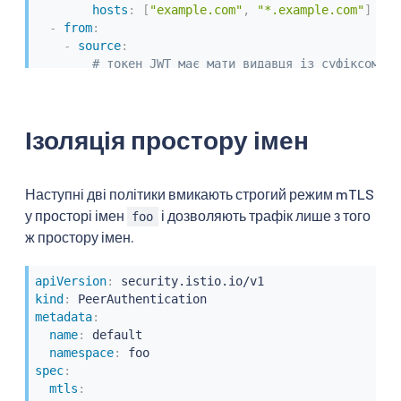
hosts
:
[
"example.com"
,
"*.example.com"
]
-
from
:
-
source
:
# токен JWT має мати видавця із суфіксом "@
requestPrincipals
:
[
"*@another.org"
]
to
:
-
operation
:
Ізоляція простору імен
hosts
:
[
".another.org"
,
"*.another.org"
]
Наступні дві політики вмикають строгий режим mTLS
у просторі імен
і дозволяють трафік лише з того
foo
ж простору імен.
apiVersion
:
kind
:
metadata
:
name
:
 default

namespace
:
spec
:
mtls
: