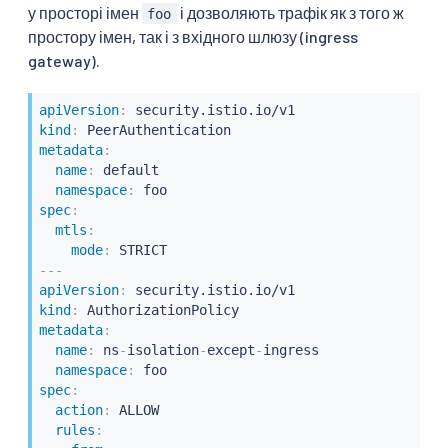
у просторі імен
і дозволяють трафік як з того ж
foo
простору імен, так і з вхідного шлюзу (ingress
gateway).
apiVersion
:
kind
:
metadata
:
name
:
 default

namespace
:
spec
:
mtls
:
mode
:
---
apiVersion
:
kind
:
metadata
:
name
:
 ns
-
isolation
-
except
-
ingress

namespace
:
spec
:
action
:
 ALLOW

rules
: