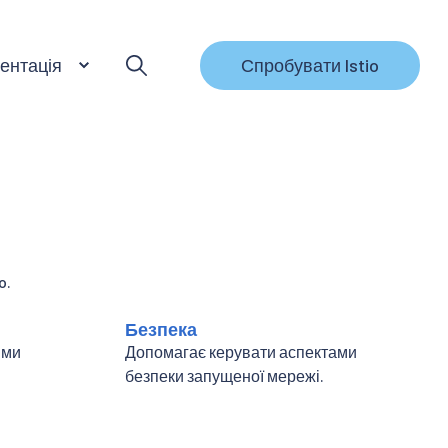
ентація
Спробувати Istio
o.
Безпека
ими
Допомагає керувати аспектами
безпеки запущеної мережі.