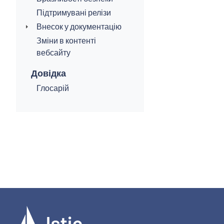
Підтримувані релізи
Внесок у документацію
Зміни в контенті
вебсайту
Довідка
Глосарій