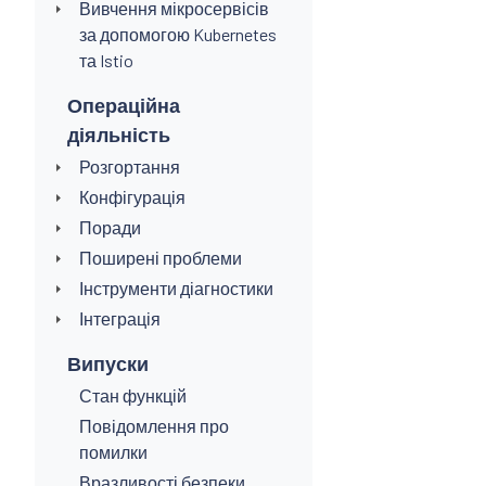
Вивчення мікросервісів
за допомогою Kubernetes
та Istio
Операційна
діяльність
Розгортання
Конфігурація
Поради
Поширені проблеми
Інструменти діагностики
Інтеграція
Випуски
Стан функцій
Повідомлення про
помилки
Вразливості безпеки