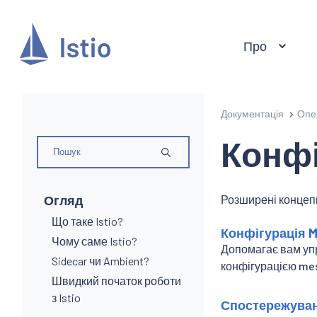
Про
Документація
Опе
Конфі
Огляд
Розширені концепц
Що таке Istio?
Конфігурація 
Чому саме Istio?
Допомагає вам уп
Sidecar чи Ambient?
конфігурацією me
Швидкий початок роботи
з Istio
Спостережуван