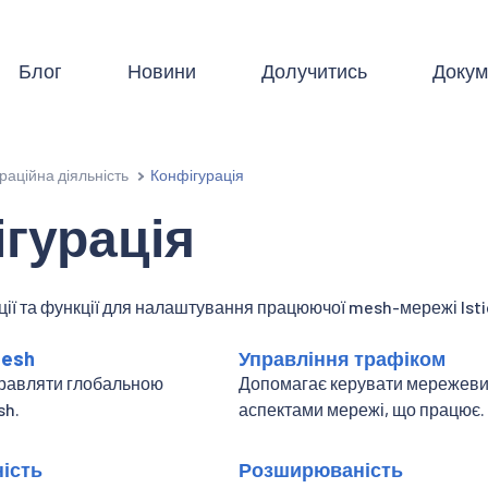
Блог
Новини
Долучитись
Докум
раційна діяльність
Конфігурація
гурація
ії та функції для налаштування працюючої mesh-мережі Isti
Mesh
Управління трафіком
равляти глобальною
Допомагає керувати мережев
sh.
аспектами мережі, що працює.
ість
Розширюваність