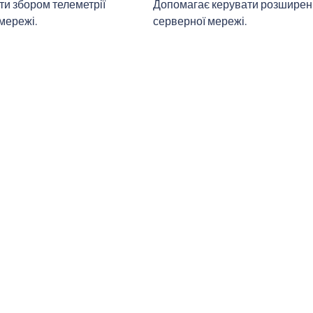
и збором телеметрії
Допомагає керувати розшире
 мережі.
серверної мережі.