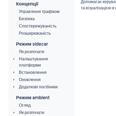
Допомагає керуват
Концепції
та візуалізацією в
Управління трафіком
Безпека
Спостережуваність
Розширюваність
Режим sidecar
Як розпочати
Налаштування
платформи
Встановлення
Оновлення
Додаткові посібники
Режим ambient
Огляд
Як розпочати