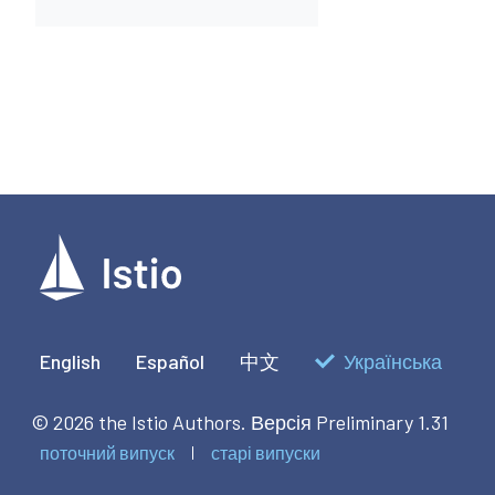
English
Español
中文
Українська
© 2026 the Istio Authors.
Версія Preliminary 1.31
поточний випуск
старі випуски