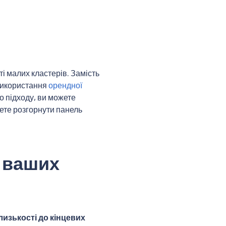
сті малих кластерів. Замість
використання
орендної
о підходу, ви можете
жете розгорнути панель
о ваших
лизькості до кінцевих