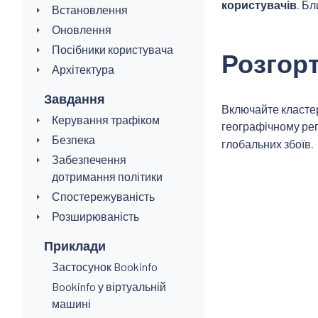
користувачів
. Б
Встановлення
Оновлення
Посібники користувача
Розгорт
Архітектура
Завдання
Включайте класте
Керування трафіком
географічному рег
Безпека
глобальних збоїв.
Забезпечення
дотримання політики
Спостережуваність
Розширюваність
Приклади
Застосунок Bookinfo
Bookinfo у віртуальній
машині