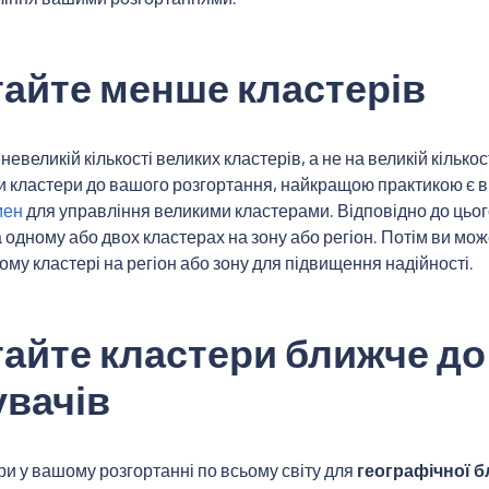
тайте менше кластерів
а невеликій кількості великих кластерів, а не на великій кілько
и кластери до вашого розгортання, найкращою практикою є 
мен
для управління великими кластерами. Відповідно до цьог
а одному або двох кластерах на зону або регіон. Потім ви мо
ому кластері на регіон або зону для підвищення надійності.
тайте кластери ближче д
увачів
и у вашому розгортанні по всьому світу для
географічної б