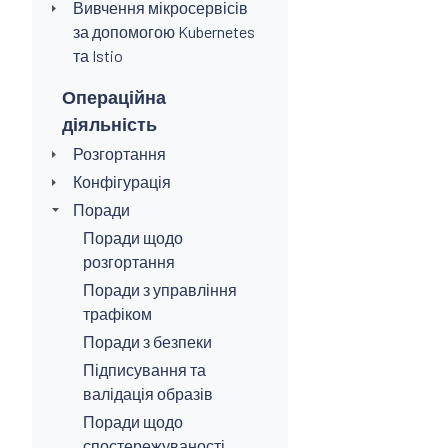
Вивчення мікросервісів
за допомогою Kubernetes
та Istio
Операційна
діяльність
Розгортання
Конфігурація
Поради
Поради щодо
розгортання
Поради з управління
трафіком
Поради з безпеки
Підписування та
валідація образів
Поради щодо
спостережуваності