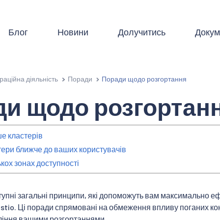
Блог
Новини
Долучитись
Докум
раційна діяльність
Поради
Поради щодо розгортання
и щодо розгортан
е кластерів
тери ближче до ваших користувачів
ькох зонах доступності
упні загальні принципи, які допоможуть вам максимально е
Istio. Ці поради спрямовані на обмеження впливу поганих кон
іння вашими розгортаннями.