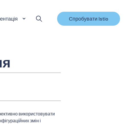
ентація
Спробувати Istio
ня
фективно використовувати
фігураційних змін і