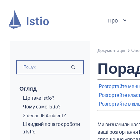
Про
Документація
Опе
Порад
Розгортайте менш
Огляд
Розгортайте клас
Що таке Istio?
Розгортайте в кіл
Чому саме Istio?
Sidecar чи Ambient?
Швидкий початок роботи
Ми визначили наст
з Istio
ваші розгортання 
спрощення управл