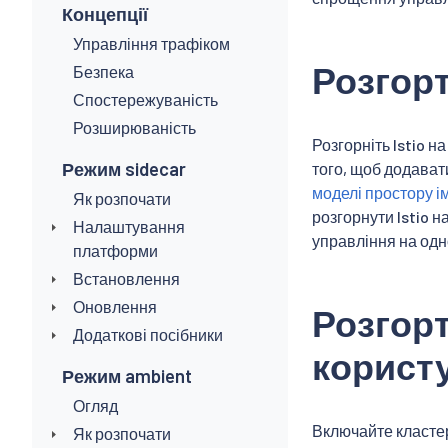
Концепції
Управління трафіком
Розгор
Безпека
Спостережуваність
Розширюваність
Розгорніть Istio н
Режим sidecar
того, щоб додават
моделі простору і
Як розпочати
розгорнути Istio н
Налаштування
управління на одн
платформи
Встановлення
Оновлення
Розгор
Додаткові посібники
корист
Режим ambient
Огляд
Включайте кластер
Як розпочати