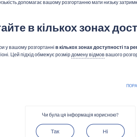
лизькість допомагає вашому розгортанню мати низьку затримк
айте в кількох зонах дос
ри у вашому розгортанні
в кількох зонах доступності та ре
іоні. Цей підхід обмежує розмір
домену відмов
вашого розгор
ПОРА
Чи була ця інформація корисною?
Так
Ні