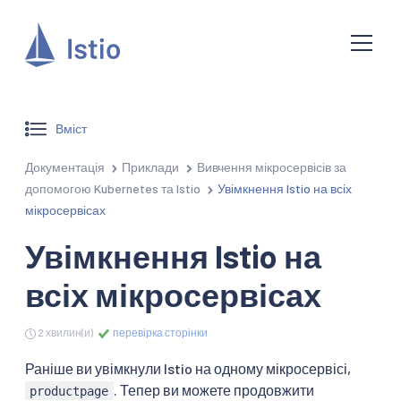
Вміст
Документація
Приклади
Вивчення мікросервісів за
допомогою Kubernetes та Istio
Увімкнення Istio на всіх
мікросервісах
Увімкнення Istio на
всіх мікросервісах
2 хвилин(и)
перевірка сторінки
Раніше ви увімкнули Istio на одному мікросервісі,
. Тепер ви можете продовжити
productpage