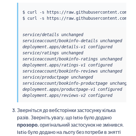
$ 
curl
 -s https://raw.githubusercontent.com/is
$ 
curl
 -s https://raw.githubusercontent.com/is
service/details unchanged

serviceaccount/bookinfo-details unchanged

deployment.apps/details-v1 configured

service/ratings unchanged

serviceaccount/bookinfo-ratings unchanged

deployment.apps/ratings-v1 configured

serviceaccount/bookinfo-reviews unchanged

service/productpage unchanged

serviceaccount/bookinfo-productpage unchanged

deployment.apps/productpage-v1 configured

deployment.apps/reviews-v2 configured
Зверніться до вебсторінки застосунку кілька
разів. Зверніть увагу, що Istio було додано
прозоро
, оригінальний застосунок не змінився.
Istio було додано на льоту без потреби в знятті