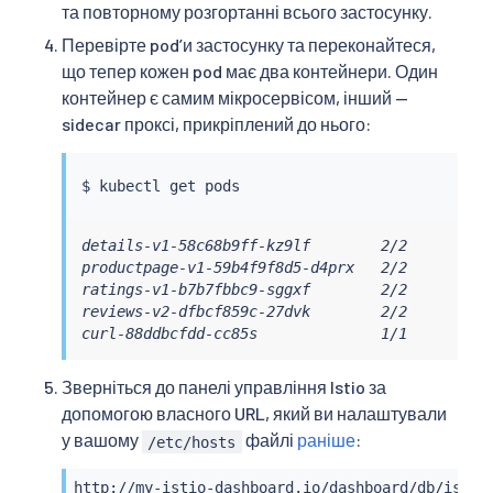
та повторному розгортанні всього застосунку.
Перевірте podʼи застосунку та переконайтеся,
що тепер кожен pod має два контейнери. Один
контейнер є самим мікросервісом, інший —
sidecar проксі, прикріплений до нього:
$ 
kubectl
details-v1-58c68b9ff-kz9lf        2/2       Run
productpage-v1-59b4f9f8d5-d4prx   2/2       Run
ratings-v1-b7b7fbbc9-sggxf        2/2       Run
reviews-v2-dfbcf859c-27dvk        2/2       Run
curl-88ddbcfdd-cc85s              1/1       Ru
Зверніться до панелі управління Istio за
допомогою власного URL, який ви налаштували
у вашому
файлі
раніше
:
/etc/hosts
http://my-istio-dashboard.io/dashboard/db/istio