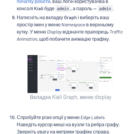
початку роботи
, ваш логін користувачва в
консолі Kiali буде
, а пароль —
.
admin
admin
Натисніть на вкладку Graph і виберіть ваш
простір імен у меню
Namespace
в верхньому
кутку. У меню
Display
відзначте прапорець
Traffic
Animation
, щоб побачити анімацію трафіку.
Вкладка Kiali Graph, меню display
Спробуйте різні опції у меню
Edge Labels
.
Наведіть курсор миші на вузли та ребра графу.
Зверніть увагу на метрики трафіку справа.