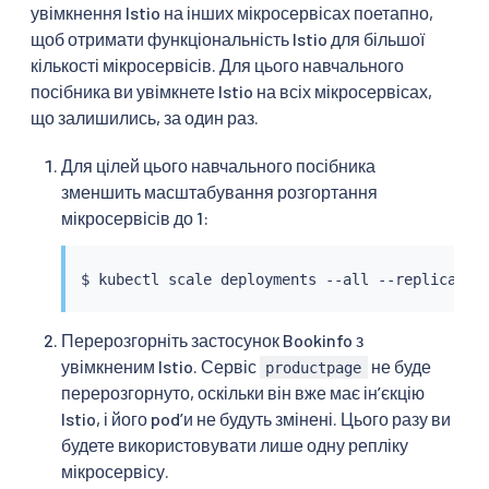
увімкнення Istio на інших мікросервісах поетапно,
щоб отримати функціональність Istio для більшої
кількості мікросервісів. Для цього навчального
посібника ви увімкнете Istio на всіх мікросервісах,
що залишились, за один раз.
Для цілей цього навчального посібника
зменшить масштабування розгортання
мікросервісів до 1:
$ 
kubectl
Перерозгорніть застосунок Bookinfo з
увімкненим Istio. Сервіс
не буде
productpage
перерозгорнуто, оскільки він вже має інʼєкцію
Istio, і його podʼи не будуть змінені. Цього разу ви
будете використовувати лише одну репліку
мікросервісу.