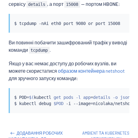
сервісу
, а порт
— портом HBONE:
details
15008
Ви повинні побачити зашифрований трафік у виводі
команди
.
tcpdump
Якщо у вас немає доступу до робочих вузлів, ви
можете скористатися
образом контейнера netshoot
для зручного запуску команди:
$ POD
=
$(
kubectl
 get pods -l app
=
details -o jsonpat
$ 
kubectl
 debug 
$POD
 -i --image
=
ДОДАВАННЯ РОБОЧИХ
AMBIENT ТА KUBERNETES