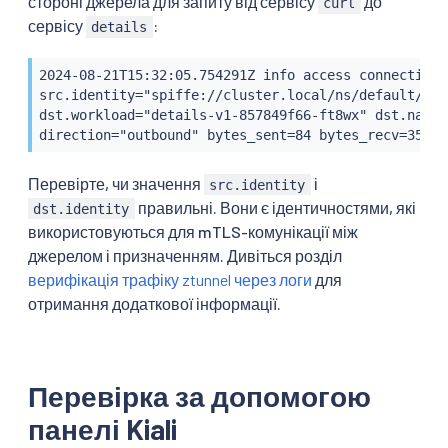
стороні джерела для запиту від сервісу
до
curl
сервісу
:
details
2024-08-21T15:32:05.754291Z info access connection 
src.identity="spiffe://cluster.local/ns/default/sa/
dst.workload="details-v1-857849f66-ft8wx" dst.names
direction="outbound" bytes_sent=84 bytes_recv=358 d
Перевірте, чи значення
і
src.identity
правильні. Вони є ідентичностями, які
dst.identity
використовуються для mTLS-комунікації між
джерелом і призначенням. Дивіться розділ
верифікація трафіку ztunnel через логи
для
отримання додаткової інформації.
Перевірка за допомогою
панелі Kiali