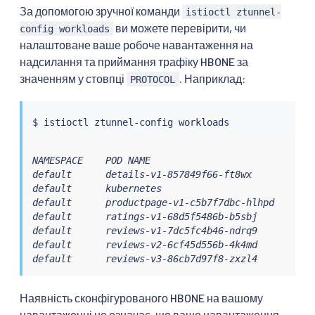
За допомогою зручної команди
istioctl ztunnel-
ви можете перевірити, чи
config workloads
налаштоване ваше робоче навантаження на
надсилання та приймання трафіку HBONE за
значенням у стовпці
. Наприклад:
PROTOCOL
$ 
istioctl
NAMESPACE    POD NAME                             
default      details-v1-857849f66-ft8wx           
default      kubernetes                           
default      productpage-v1-c5b7f7dbc-hlhpd       
default      ratings-v1-68d5f5486b-b5sbj          
default      reviews-v1-7dc5fc4b46-ndrq9          
default      reviews-v2-6cf45d556b-4k4md          
default      reviews-v3-86cb7d97f8-zxzl4          
Наявність сконфігурованого HBONE на вашому
навантаженні не означає, що ваше навантаження