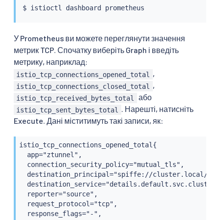
$ 
istioctl
У Prometheus ви можете переглянути значення
метрик TCP. Спочатку виберіть Graph і введіть
метрику, наприклад:
,
istio_tcp_connections_opened_total
,
istio_tcp_connections_closed_total
або
istio_tcp_received_bytes_total
. Нарешті, натисніть
istio_tcp_sent_bytes_total
Execute. Дані міститимуть такі записи, як:
istio_tcp_connections_opened_total{

  app="ztunnel",

  connection_security_policy="mutual_tls",

  destination_principal="spiffe://cluster.local/ns/
  destination_service="details.default.svc.cluster.l
  reporter="source",

  request_protocol="tcp",

  response_flags="-",
