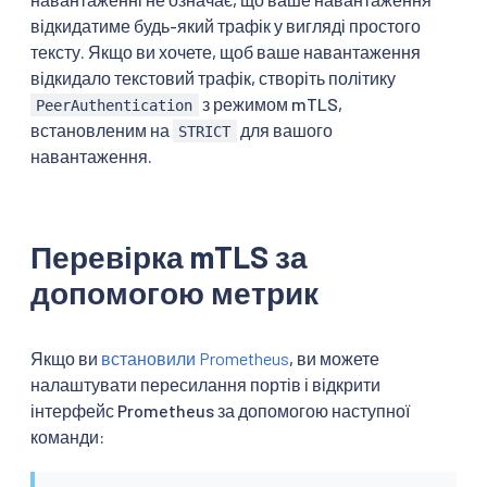
відкидатиме будь-який трафік у вигляді простого
тексту. Якщо ви хочете, щоб ваше навантаження
відкидало текстовий трафік, створіть політику
з режимом mTLS,
PeerAuthentication
встановленим на
для вашого
STRICT
навантаження.
Перевірка mTLS за
допомогою метрик
Якщо ви
встановили Prometheus
, ви можете
налаштувати пересилання портів і відкрити
інтерфейс Prometheus за допомогою наступної
команди: