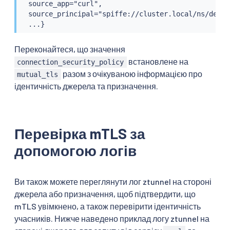
  source_app="curl",

  source_principal="spiffe://cluster.local/ns/defau
  ...}
Переконайтеся, що значення
встановлене на
connection_security_policy
разом з очікуваною інформацією про
mutual_tls
ідентичність джерела та призначення.
Перевірка mTLS за
допомогою логів
Ви також можете переглянути лог ztunnel на стороні
джерела або призначення, щоб підтвердити, що
mTLS увімкнено, а також перевірити ідентичність
учасників. Нижче наведено приклад логу ztunnel на