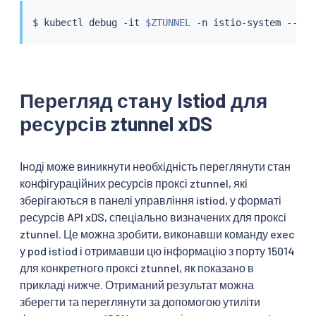
$ 
kubectl
 debug -it 
$ZTUNNEL
 -n istio-system --ima
Перегляд стану Istiod для
ресурсів ztunnel xDS
Іноді може виникнути необхідність переглянути стан
конфігураційних ресурсів проксі ztunnel, які
зберігаються в панелі управління istiod, у форматі
ресурсів API xDS, спеціально визначених для проксі
ztunnel. Це можна зробити, виконавши команду exec
у pod istiod і отримавши цю інформацію з порту 15014
для конкретного проксі ztunnel, як показано в
прикладі нижче. Отриманий результат можна
зберегти та переглянути за допомогою утиліти