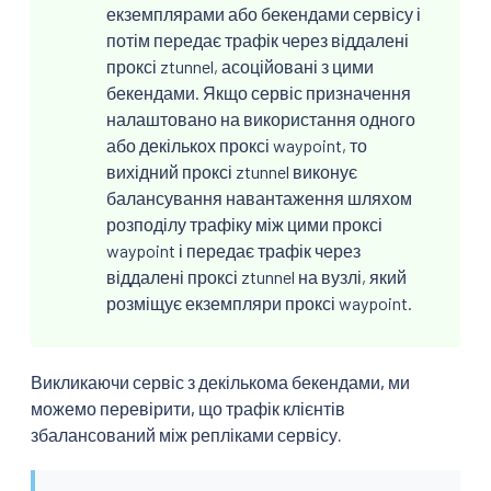
екземплярами або бекендами сервісу і
потім передає трафік через віддалені
проксі ztunnel, асоційовані з цими
бекендами. Якщо сервіс призначення
налаштовано на використання одного
або декількох проксі waypoint, то
вихідний проксі ztunnel виконує
балансування навантаження шляхом
розподілу трафіку між цими проксі
waypoint і передає трафік через
віддалені проксі ztunnel на вузлі, який
розміщує екземпляри проксі waypoint.
Викликаючи сервіс з декількома бекендами, ми
можемо перевірити, що трафік клієнтів
збалансований між репліками сервісу.