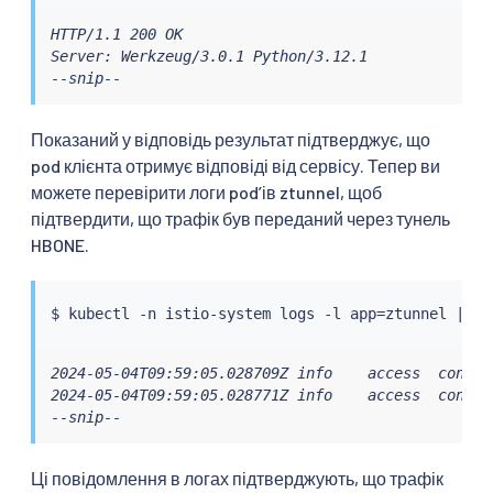
HTTP/1.1 200 OK

Server: Werkzeug/3.0.1 Python/3.12.1

--snip--
Показаний у відповідь результат підтверджує, що
pod клієнта отримує відповіді від сервісу. Тепер ви
можете перевірити логи podʼів ztunnel, щоб
підтвердити, що трафік був переданий через тунель
HBONE.
$ 
kubectl
 -n istio-system logs -l app
=
ztunnel 
|
gr
2024-05-04T09:59:05.028709Z info    access  connec
2024-05-04T09:59:05.028771Z info    access  connec
--snip--
Ці повідомлення в логах підтверджують, що трафік