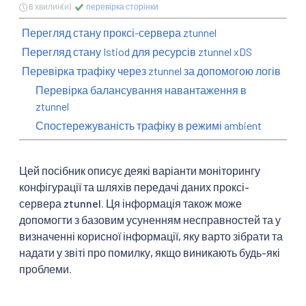
6 хвилин(и)
перевірка сторінки
Перегляд стану проксі-сервера ztunnel
Перегляд стану Istiod для ресурсів ztunnel xDS
Перевірка трафіку через ztunnel за допомогою логів
Перевірка балансування навантаження в
ztunnel
Спостережуваність трафіку в режимі ambient
Цей посібник описує деякі варіанти моніторингу
конфігурації та шляхів передачі даних проксі-
сервера ztunnel. Ця інформація також може
допомогти з базовим усуненням несправностей та у
визначенні корисної інформації, яку варто зібрати та
надати у звіті про помилку, якщо виникають будь-які
проблеми.