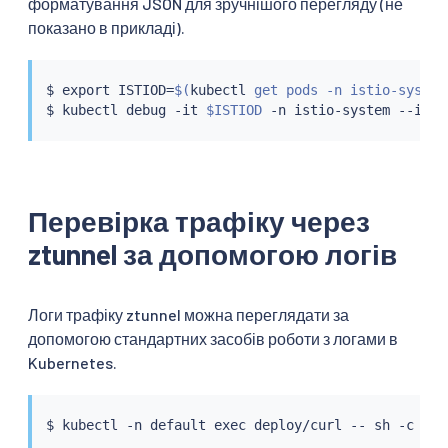
форматування JSON для зручнішого перегляду (не
показано в прикладі).
$ 
export
 ISTIOD
=
$(
kubectl
 get pods -n istio-system
$ 
kubectl
 debug -it 
$ISTIOD
 -n istio-system --imag
Перевірка трафіку через
ztunnel за допомогою логів
Логи трафіку ztunnel можна переглядати за
допомогою стандартних засобів роботи з логами в
Kubernetes.
$ 
kubectl
 -n default 
exec
 deploy/curl -- sh -c 
'fo