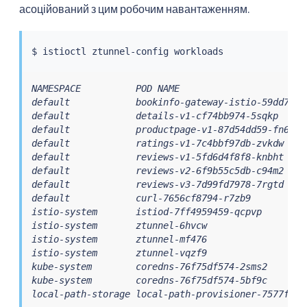
асоційований з цим робочим навантаженням.
$ 
istioctl
NAMESPACE          POD NAME                       
default            bookinfo-gateway-istio-59dd7c96
default            details-v1-cf74bb974-5sqkp     
default            productpage-v1-87d54dd59-fn6vw 
default            ratings-v1-7c4bbf97db-zvkdw    
default            reviews-v1-5fd6d4f8f8-knbht    
default            reviews-v2-6f9b55c5db-c94m2    
default            reviews-v3-7d99fd7978-7rgtd    
default            curl-7656cf8794-r7zb9          
istio-system       istiod-7ff4959459-qcpvp        
istio-system       ztunnel-6hvcw                  
istio-system       ztunnel-mf476                  
istio-system       ztunnel-vqzf9                  
kube-system        coredns-76f75df574-2sms2       
kube-system        coredns-76f75df574-5bf9c       
local-path-storage local-path-provisioner-7577fdbb