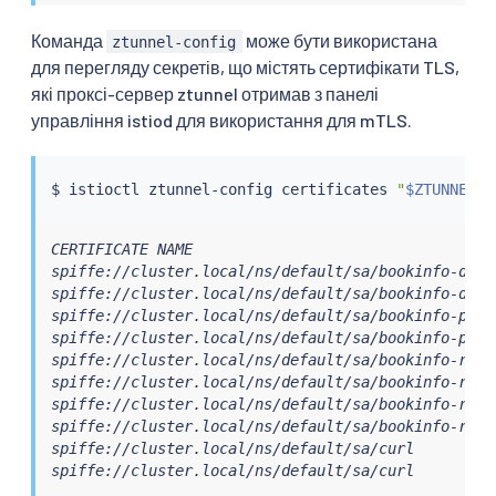
Команда
може бути використана
ztunnel-config
для перегляду секретів, що містять сертифікати TLS,
які проксі-сервер ztunnel отримав з панелі
управління istiod для використання для mTLS.
$ 
istioctl
 ztunnel-config certificates 
"
$ZTUNNEL
"
CERTIFICATE NAME                                  
spiffe://cluster.local/ns/default/sa/bookinfo-deta
spiffe://cluster.local/ns/default/sa/bookinfo-deta
spiffe://cluster.local/ns/default/sa/bookinfo-prod
spiffe://cluster.local/ns/default/sa/bookinfo-prod
spiffe://cluster.local/ns/default/sa/bookinfo-rati
spiffe://cluster.local/ns/default/sa/bookinfo-rati
spiffe://cluster.local/ns/default/sa/bookinfo-revi
spiffe://cluster.local/ns/default/sa/bookinfo-revi
spiffe://cluster.local/ns/default/sa/curl         
spiffe://cluster.local/ns/default/sa/curl         