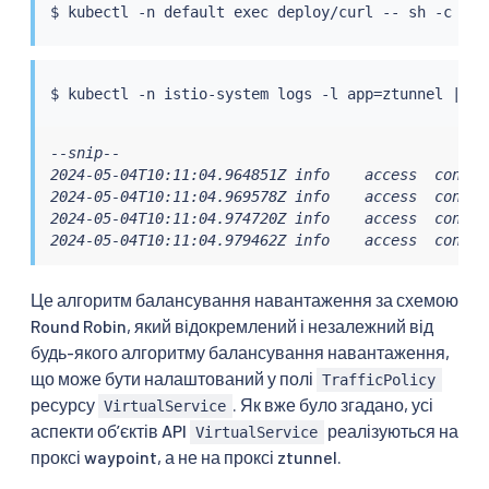
$ 
kubectl
 -n default 
exec
 deploy/curl -- sh -c 
'fo
$ 
kubectl
 -n istio-system logs -l app
=
ztunnel 
|
gr
--snip--

2024-05-04T10:11:04.964851Z info    access  connec
2024-05-04T10:11:04.969578Z info    access  connec
2024-05-04T10:11:04.974720Z info    access  connec
2024-05-04T10:11:04.979462Z info    access  connec
Це алгоритм балансування навантаження за схемою
Round Robin, який відокремлений і незалежний від
будь-якого алгоритму балансування навантаження,
що може бути налаштований у полі
TrafficPolicy
ресурсу
. Як вже було згадано, усі
VirtualService
аспекти обʼєктів API
реалізуються на
VirtualService
проксі waypoint, а не на проксі ztunnel.