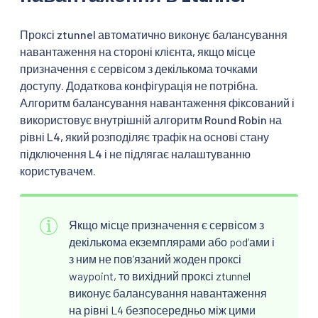
Проксі ztunnel автоматично виконує балансування
навантаження на стороні клієнта, якщо місце
призначення є сервісом з декількома точками
доступу. Додаткова конфігурація не потрібна.
Алгоритм балансування навантаження фіксований і
використовує внутрішній алгоритм Round Robin на
рівні L4, який розподіляє трафік на основі стану
підключення L4 і не підлягає налаштуванню
користувачем.
Якщо місце призначення є сервісом з
декількома екземплярами або podʼами і
з ним не пов’язаний жоден проксі
waypoint, то вихідний проксі ztunnel
виконує балансування навантаження
на рівні L4 безпосередньо між цими