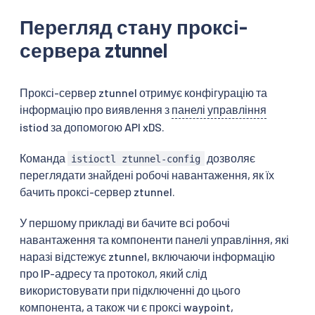
Перегляд стану проксі-
сервера ztunnel
Проксі-сервер ztunnel отримує конфігурацію та
інформацію про виявлення з
панелі управління
istiod за допомогою API xDS.
Команда
дозволяє
istioctl ztunnel-config
переглядати знайдені робочі навантаження, як їх
бачить проксі-сервер ztunnel.
У першому прикладі ви бачите всі робочі
навантаження та компоненти панелі управління, які
наразі відстежує ztunnel, включаючи інформацію
про IP-адресу та протокол, який слід
використовувати при підключенні до цього
компонента, а також чи є проксі waypoint,