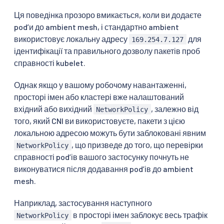
Ця поведінка прозоро вмикається, коли ви додаєте
podʼи до ambient mesh, і стандартно ambient
використовує локальну адресу
для
169.254.7.127
ідентифікації та правильного дозволу пакетів проб
справності kubelet.
Однак якщо у вашому робочому навантаженні,
просторі імен або кластері вже налаштований
вхідний або вихідний
, залежно від
NetworkPolicy
того, який CNI ви використовуєте, пакети з цією
локальною адресою можуть бути заблоковані явним
, що призведе до того, що перевірки
NetworkPolicy
справності podʼів вашого застосунку почнуть не
виконуватися після додавання podʼів до ambient
mesh.
Наприклад, застосування наступного
в просторі імен заблокує весь трафік
NetworkPolicy