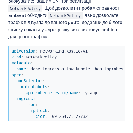
блокуватися вашим CNI при реалізації
. Щоб дозволити пробам справності
NetworkPolicy
ambient обходити
, явно дозвольте
NetworkPolicy
трафік від вузла до вашого podʼа, додавши до білого
списку локальну адресу, яку використовує ambient
для цього трафіку:
apiVersion
:
kind
:
metadata
:
name
:
 deny
-
ingress
-
allow
-
kubelet
-
spec
:
podSelector
:
matchLabels
:
app.kubernetes.io/name
:
 my
-
app

ingress
:
-
from
:
-
ipBlock
:
cidr
:
 169.254.7.127/32