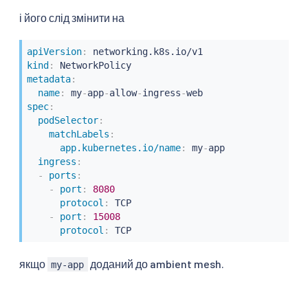
і його слід змінити на
apiVersion
:
kind
:
metadata
:
name
:
 my
-
app
-
allow
-
ingress
-
spec
:
podSelector
:
matchLabels
:
app.kubernetes.io/name
:
 my
-
app

ingress
:
-
ports
:
-
port
:
8080
protocol
:
 TCP

-
port
:
15008
protocol
:
 TCP
якщо
доданий до ambient mesh.
my-app