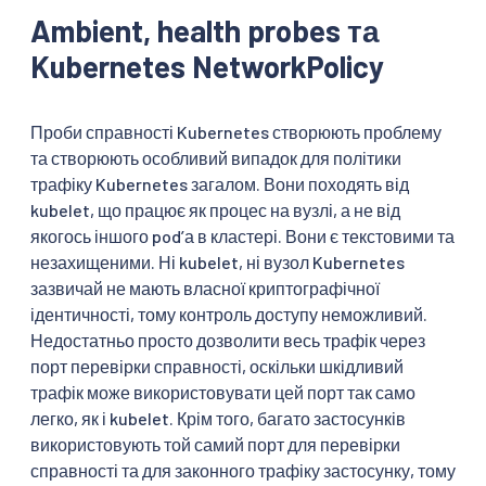
Ambient, health probes та
Kubernetes NetworkPolicy
Проби справності Kubernetes створюють проблему
та створюють особливий випадок для політики
трафіку Kubernetes загалом. Вони походять від
kubelet, що працює як процес на вузлі, а не від
якогось іншого podʼа в кластері. Вони є текстовими та
незахищеними. Ні kubelet, ні вузол Kubernetes
зазвичай не мають власної криптографічної
ідентичності, тому контроль доступу неможливий.
Недостатньо просто дозволити весь трафік через
порт перевірки справності, оскільки шкідливий
трафік може використовувати цей порт так само
легко, як і kubelet. Крім того, багато застосунків
використовують той самий порт для перевірки
справності та для законного трафіку застосунку, тому