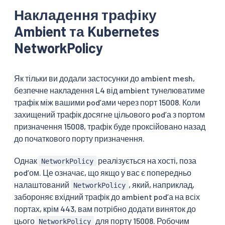
Накладення трафіку
Ambient та Kubernetes
NetworkPolicy
Як тільки ви додали застосунки до ambient mesh,
безпечне накладення L4 від ambient тунелюватиме
трафік між вашими podʼами через порт 15008. Коли
захищений трафік досягне цільового podʼа з портом
призначення 15008, трафік буде проксійовано назад
до початкового порту призначення.
Однак
реалізується на хості, поза
NetworkPolicy
podʼом. Це означає, що якщо у вас є попередньо
налаштований
, який, наприклад,
NetworkPolicy
забороняє вхідний трафік до ambient podʼа на всіх
портах, крім 443, вам потрібно додати виняток до
цього
для порту 15008. Робочим
NetworkPolicy