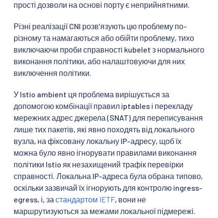
прості дозволи на основі порту є неприйнятними.
Різні реалізації CNI розвʼязують цю проблему по-
різному та намагаються або обійти проблему, тихо
виключаючи проби справності kubelet з нормального
виконання політики, або налаштовуючи для них
виключення політики.
У Istio ambient ця проблема вирішується за
допомогою комбінації правил iptables і перекладу
мережних адрес джерела (SNAT) для переписування
лише тих пакетів, які явно походять від локального
вузла, на фіксовану локальну IP-адресу, щоб їх
можна було явно ігнорувати правилами виконання
політики Istio як незахищений трафік перевірки
справності. Локальна IP-адреса була обрана типово,
оскільки зазвичай їх ігнорують для контролю ingress-
egress, і, за
стандартом IETF
, вони не
маршрутизуються за межами локальної підмережі.