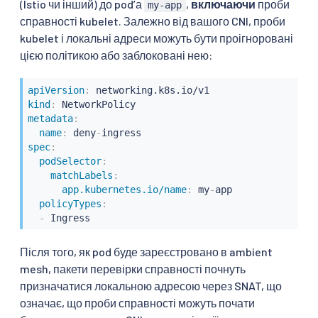
(Istio чи інший) до podʼа
,
включаючи
проби
my-app
справності kubelet. Залежно від вашого CNI, проби
kubelet і локальні адреси можуть бути проігноровані
цією політикою або заблоковані нею:
apiVersion
:
kind
:
metadata
:
name
:
 deny
-
spec
:
podSelector
:
matchLabels
:
app.kubernetes.io/name
:
 my
-
app

policyTypes
:
-
 Ingress
Після того, як pod буде зареєстровано в ambient
mesh, пакети перевірки справності почнуть
призначатися локальною адресою через SNAT, що
означає, що проби справності можуть почати