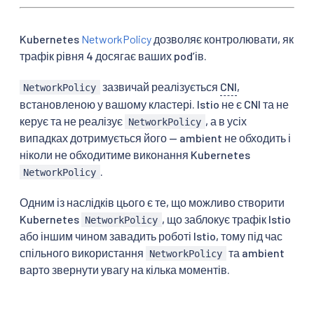
Kubernetes
NetworkPolicy
дозволяє контролювати, як
трафік рівня 4 досягає ваших podʼів.
зазвичай реалізується
CNI
,
NetworkPolicy
встановленою у вашому кластері. Istio не є CNI та не
керує та не реалізує
, а в усіх
NetworkPolicy
випадках дотримується його — ambient не обходить і
ніколи не обходитиме виконання Kubernetes
.
NetworkPolicy
Одним із наслідків цього є те, що можливо створити
Kubernetes
, що заблокує трафік Istio
NetworkPolicy
або іншим чином завадить роботі Istio, тому під час
спільного використання
та ambient
NetworkPolicy
варто звернути увагу на кілька моментів.