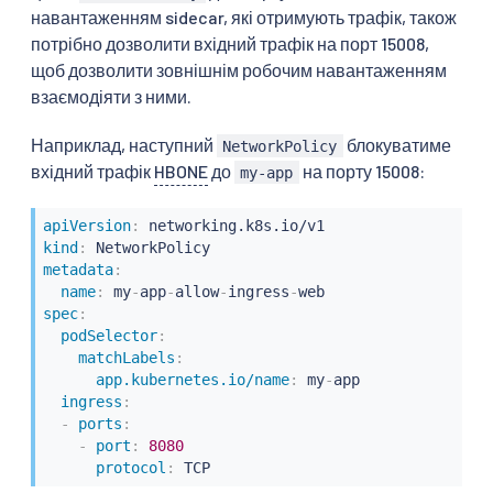
навантаженням sidecar, які отримують трафік, також
потрібно дозволити вхідний трафік на порт 15008,
щоб дозволити зовнішнім робочим навантаженням
взаємодіяти з ними.
Наприклад, наступний
блокуватиме
NetworkPolicy
вхідний трафік
HBONE
до
на порту 15008:
my-app
apiVersion
:
kind
:
metadata
:
name
:
 my
-
app
-
allow
-
ingress
-
spec
:
podSelector
:
matchLabels
:
app.kubernetes.io/name
:
 my
-
app

ingress
:
-
ports
:
-
port
:
8080
protocol
:
 TCP