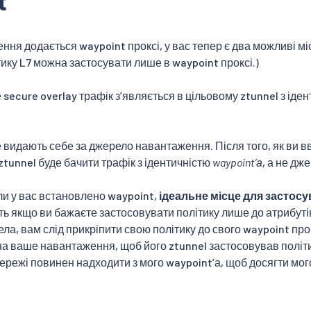
t
ння додається waypoint проксі, у вас тепер є два можливі мі
тику L7 можна застосувати лише в waypoint проксі.)
 secure overlay трафік з’являється в цільовому ztunnel з ід
е видають себе за джерело навантаження. Після того, як ви в
ztunnel буде бачити трафік з ідентичністю
waypoint’а
, а не дж
ли у вас встановлено waypoint,
ідеальне місце для застосу
іть якщо ви бажаєте застосовувати політику лише до атрибуті
ла, вам слід прикріпити свою політику до свого waypoint про
а ваше навантаження, щоб його ztunnel застосовував політи
мережі повинен надходити з мого waypoint’а, щоб досягти мого