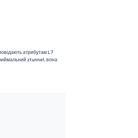
дповідають атрибутам L7
 приймальний ztunnel, вона