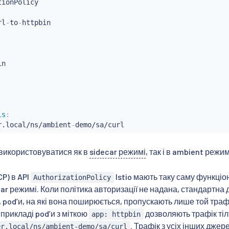
rl
-
to
-
n

ls
:
r.local/ns/ambient
-
demo/sa/curl
використовуватися як в
sidecar режимі
, так і в ambient режим
P) в API
Istio мають таку саму функціо
AuthorizationPolicy
ecar режимі. Коли політика авторизації не надана, стандартна 
, podʼи, на які вона поширюється, пропускають лише той траф
рикладі podʼи з міткою
дозволяють трафік тіл
app: httpbin
. Трафік з усіх інших дже
er.local/ns/ambient-demo/sa/curl