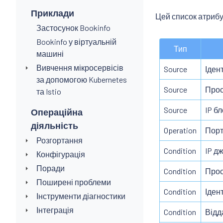
Приклади
Цей список атрибу
Застосунок Bookinfo
Bookinfo у віртуальній
Тип
машині
Вивчення мікросервісів
Source
Іден
за допомогою Kubernetes
Source
Прос
та Istio
Source
IP бл
Операційна
діяльність
Operation
Порт
Розгортання
Condition
IP д
Конфігурація
Поради
Condition
Прос
Поширені проблеми
Condition
Іден
Інструменти діагностики
Інтеграція
Condition
Відд