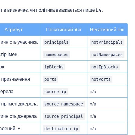
тів визначає, чи політика вважається лише L4:
Атрибут
Позитивний збіг
Негативний збіг
тичність учасника
principals
notPrincipals
тір імен
namespaces
notNamespaces
ок
ipBlocks
notIpBlocks
 призначення
ports
notPorts
жерела
n/a
source.ip
тір імен джерела
n/a
source.namespace
тичність джерела
n/a
source.principal
алений IP
n/a
destination.ip