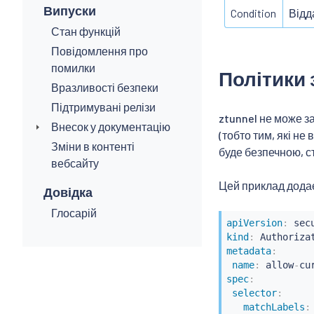
Випуски
Condition
Відд
Стан функцій
Повідомлення про
помилки
Політики 
Вразливості безпеки
Підтримувані релізи
ztunnel не може з
Внесок у документацію
(тобто тим, які не
Зміни в контенті
буде безпечною, 
вебсайту
Цей приклад додає
Довідка
Глосарій
apiVersion
:
kind
:
metadata
:
name
:
 allow
-
cu
spec
:
selector
:
matchLabels
: