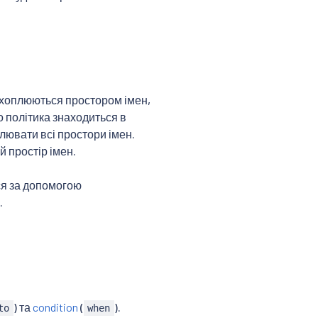
хоплюються простором імен,
о політика знаходиться в
плювати всі простори імен.
 простір імен.
ся за допомогою
.
) та
condition
(
).
to
when