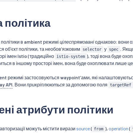
 політика
4 політики в ambient режимі
цілеспрямовані
однаково: вони о
ся об’єкт політики, та необов’язковим
у
. Якщ
selector
spec
рі імен Istio (традиційно
), тоді вона буде охо
istio-system
ться в іншому просторі імен, вона буде охоплювати лише цей
ient режимі застосовуються waypoint’ами, які налаштовують
ay API
. Вони
прикріплюються
за допомогою поля
targetRef
ні атрибути політики
авторизації можуть містити вирази
source
(
),
operation
(
from