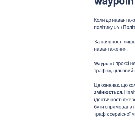
waypoin
Коли до навантаже
політику L4. (Полі
За наявності лише
навантаження.
Waypoint проксі н
трафіку, цільовий 
Це означає, що ко
змінюється
. Нав
ідентичності джере
бути спрямована н
трафік сервісної 