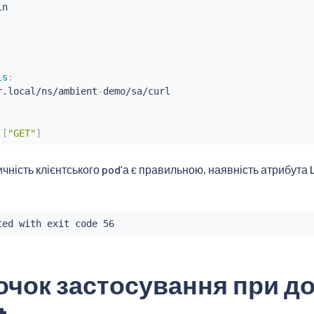
n

ls
:
r.local/ns/ambient
-
demo/sa/curl

[
"GET"
]
ичність клієнтського podʼа є правильною, наявність атрибута
ted with exit code 56
очок застосування при д