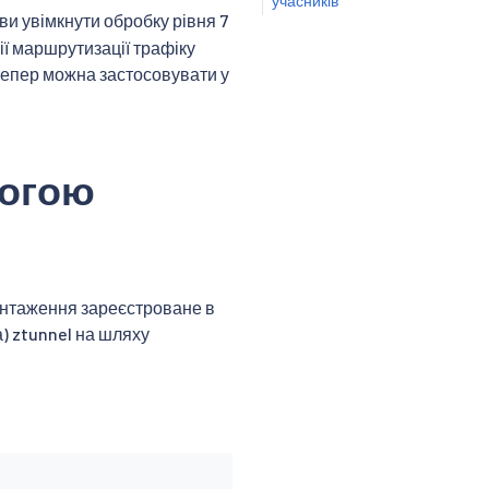
учасників
ви увімкнути обробку рівня 7
ії маршрутизації трафіку
 тепер можна застосовувати у
могою
вантаження зареєстроване в
а) ztunnel на шляху