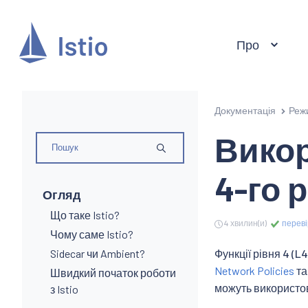
Про
Документація
Реж
Викор
4-го 
Огляд
Що таке Istio?
4 хвилин(и)
переві
Чому саме Istio?
Sidecar чи Ambient?
Функції рівня 4 (L4
Network Policies
та
Швидкий початок роботи
можуть використов
з Istio