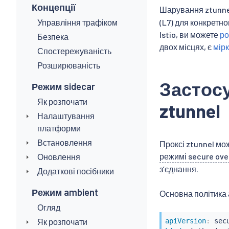
Концепції
Шарування ztunne
Управління трафіком
(L7) для конкретн
Istio, ви можете
ро
Безпека
двох місцях, є
мір
Спостережуваність
Розширюваність
Застос
Режим sidecar
Як розпочати
ztunnel
Налаштування
платформи
Встановлення
Проксі ztunnel мо
режимі secure ove
Оновлення
зʼєднання.
Додаткові посібники
Режим ambient
Основна політика 
Огляд
Як розпочати
apiVersion
: