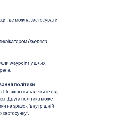
сця, де можна застосувати
ентифікатором
джерела
вели waypoint у шлях
ерела.
вання політики
в L4, якщо ви залежите від
ксі. Друга політика може
ки на зразок “внутрішній
 застосунку”.