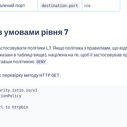
алений порт
n/a
destination.port
з умовами рівня 7
астосовувати політики L7. Якщо політика з правилами, що ві
 вказані в таблиці вище), націлена на те, щоб її застосовував
ставши політикою
.
DENY
 перевірку методу HTTP GET:
rl
-
to
-