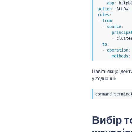
app
:
 httpbi
action
:
 ALLOW

rules
:
-
from
:
-
source
:
principa
-
 cluste
to
:
-
operation
:
methods
:
Навіть якщо ідент
у зʼєднанні:
command termina
Вибір т