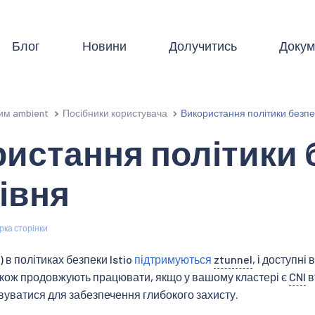
Блог
Новини
Долучитись
Докум
им ambient
Посібники користувача
Використання політики безпе
истання політики 
рівня
рка сторінки
) в політиках безпеки Istio
підтримуються
ztunnel
, і доступні 
кож продовжують працювати, якщо у вашому кластері є
CNI
в
уватися для забезпечення глибокого захисту.