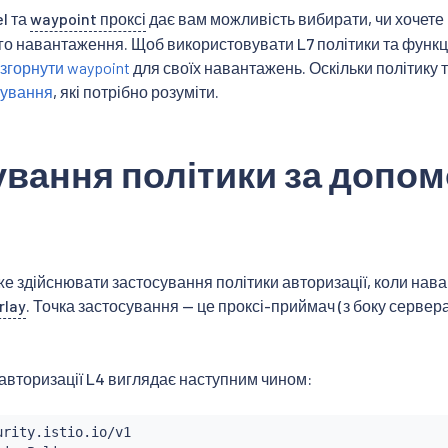
l та
waypoint проксі
дає вам можливість вибирати, чи хочете 
ого навантаження. Щоб використовувати L7 політики та функц
згорнути waypoint
для своїх навантажень. Оскільки політику
кування
, які потрібно розуміти.
ування політики за допо
же здійснювати застосування політики авторизації, коли на
rlay
. Точка застосування — це проксі-приймач (з боку сервер
авторизації L4 виглядає наступним чином: