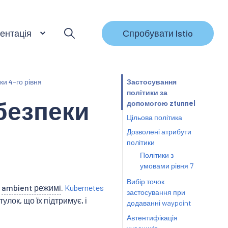
ентація
Спробувати Istio
ки 4-го рівня
Застосування
політики за
безпеки
допомогою ztunnel
Цільова політика
Дозволені атрибути
політики
Політики з
умовами рівня 7
Вибір точок
в
ambient режимі
.
Kubernetes
застосування при
тулок, що їх підтримує, і
додаванні waypoint
Автентифікація