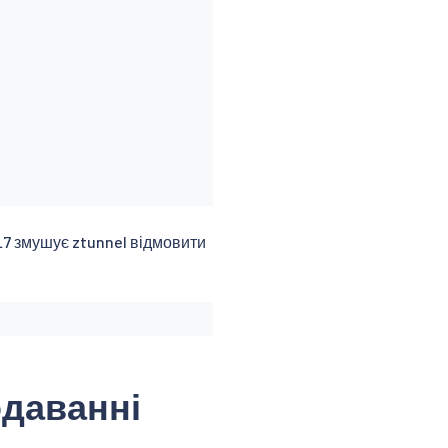
 L7 змушує ztunnel відмовити
одаванні