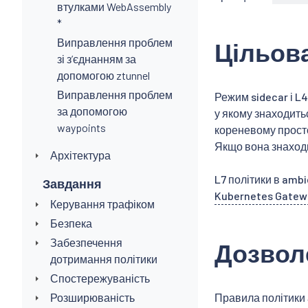
втулками WebAssembly
*
Виправлення проблем
Цільова
зі зʼєднанням за
допомогою ztunnel
Виправлення проблем
Режим sidecar і L
за допомогою
у якому знаходить
waypoints
кореневому просто
Якщо вона знаходи
Архітектура
L7 політики в amb
Завдання
Kubernetes Gatew
Керування трафіком
Безпека
Забезпечення
Дозволе
дотримання політики
Спостережуваність
Розширюваність
Правила політики 