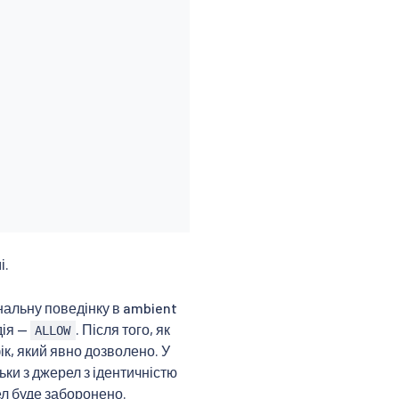
і.
нальну поведінку в ambient
дія —
. Після того, як
ALLOW
ік, який явно дозволено. У
ьки з джерел з ідентичністю
рел буде заборонено.