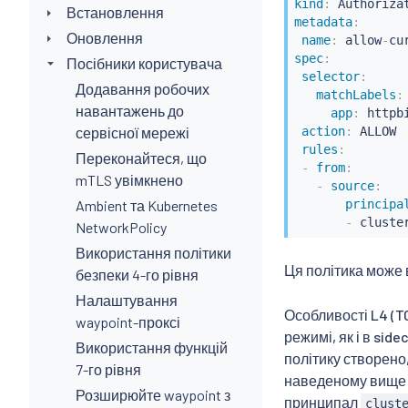
kind
:
Встановлення
metadata
:
Оновлення
name
:
 allow
-
cu
spec
:
Посібники користувача
selector
:
Додавання робочих
matchLabels
:
навантажень до
app
:
 httpbi
сервісної мережі
action
:
 ALLOW

rules
:
Переконайтеся, що
-
from
:
mTLS увімкнено
-
source
:
Ambient та Kubernetes
principa
-
 cluste
NetworkPolicy
Використання політики
Ця політика може 
безпеки 4-го рівня
Налаштування
Особливості L4 (TC
waypoint-проксі
режимі, як і в sid
Використання функцій
політику створено
7-го рівня
наведеному вище п
Розширюйте waypoint з
принципал
clust