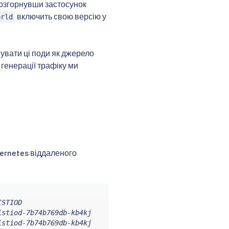
розгорнувши застосунок
включить свою версію у
orld
увати ці поди як джерело
 генерації трафіку ми
bernetes віддаленого
STIOD

stiod-7b74b769db-kb4kj

istiod-7b74b769db-kb4kj