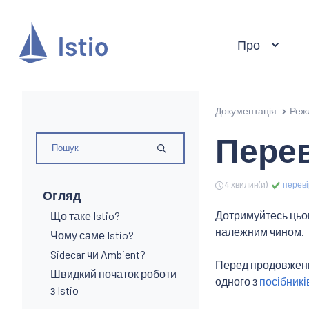
Про
Документація
Реж
Перев
4 хвилин(и)
переві
Огляд
Дотримуйтесь цьог
Що таке Istio?
належним чином.
Чому саме Istio?
Sidecar чи Ambient?
Перед продовження
Швидкий початок роботи
одного з
посібникі
з Istio