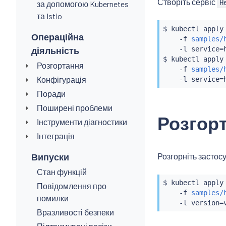
Створіть сервіс
H
за допомогою Kubernetes
та Istio
$ 
kubectl
 apply
Операційна
    -f 
samples/
діяльність
    -l service
=
$ 
kubectl
 apply
Розгортання
    -f 
samples/
Конфігурація
    -l service
=
Поради
Поширені проблеми
Розгор
Інструменти діагностики
Інтеграція
Розгорніть застос
Випуски
Стан функцій
$ 
kubectl
 apply
Повідомлення про
    -f 
samples/
помилки
    -l version
=
Вразливості безпеки