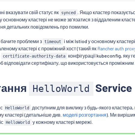
ні вказувати свій статус як
. Якщо кластер показуєтьс
synced
d у основному кластері не може звʼязатися з віддаленим клас
ння детальних повідомлень про помилки.
 бачите проблеми з
і між Istiod у основному класте
timeout
аленому кластері є проміжний хост (такий як
Rancher auth prox
е
конфігурації kubeconfig, яку 
certificate-authority-data
об відповідати сертифікату, що використовується проміжним
тання
Service
HelloWorld
іс
доступним для виклику з будь-якого кластера,
HelloWorld
у кластері (детальніше див.
моделі розгортання
). Ми виріши
іс
у кожному кластері мережі.
HelloWorld