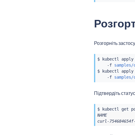
Розгор
Розгорніть застос
$ 
kubectl
 apply
    -f 
samples/
$ 
kubectl
 apply
    -f 
samples/
Підтвердіть стату
$ 
kubectl
 get p
NAME           
curl-754684654f