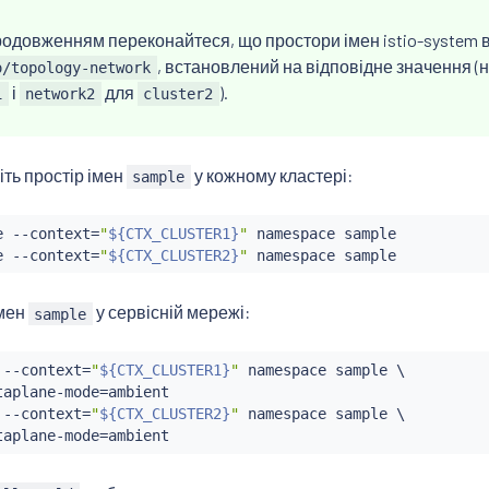
одовженням переконайтеся, що простори імен istio-system 
, встановлений на відповідне значення (
o/topology-network
і
для
).
1
network2
cluster2
іть простір імен
у кожному кластері:
sample
e --context
=
"
${CTX_CLUSTER1}
"
 namespace sample

e --context
=
"
${CTX_CLUSTER2}
"
імен
у сервісній мережі:
sample
 --context
=
"
${CTX_CLUSTER1}
"
 namespace sample \

taplane-mode
=
ambient

 --context
=
"
${CTX_CLUSTER2}
"
 namespace sample \

taplane-mode
=