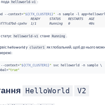
с пода
:
helloworld-v1
od --context
=
"
${CTX_CLUSTER1}
"
 -n sample -l app
=
                 READY     STATUS    RESTARTS   AGE

6f77cd7bd-cpxhv  1/1       Running   0          40s
 статус
стане
.
helloworld-v1
Running
рвіс helloworld у
як глобальний, щоб до нього можн
cluster1
 мережі:
 --context
=
"
${CTX_CLUSTER1}
"
 svc helloworld -n sample \

obal
=
"true"
тання
HelloWorld
V2