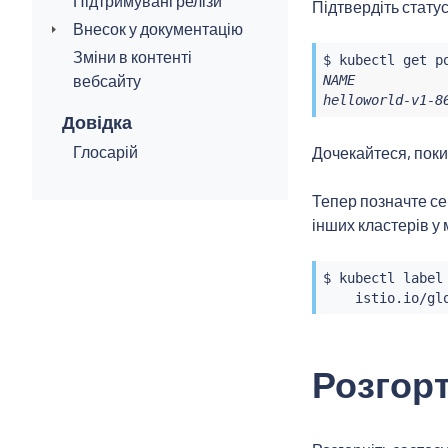
Підтримувані релізи
Підтвердіть стату
Внесок у документацію
Зміни в контенті
$ 
kubectl
 get p
вебсайту
NAME           
helloworld-v1-8
Довідка
Глосарій
Дочекайтеся, поки
Тепер позначте се
інших кластерів у
$ 
kubectl
 label
    istio.io/gl
Розгор