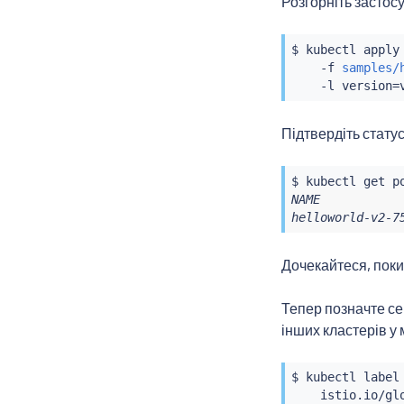
Розгорніть застос
$ 
kubectl
 apply
    -f 
samples/
    -l version
=
Підтвердіть стату
$ 
kubectl
 get p
NAME           
helloworld-v2-7
Дочекайтеся, поки
Тепер позначте се
інших кластерів у
$ 
kubectl
 label
    istio.io/gl