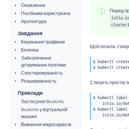
Оновлення
Перед пр
Посібники користувача
istio.i
Архітектура
cluster
Завдання
Керування трафіком
Щоб почати, створ
Безпека
Забезпечення
$ 
kubectl
 creat
дотримання політики
$ 
kubectl
 creat
Спостережуваність
Розширюваність
Створіть простір 
Приклади
$ 
kubectl
 label
Застосунок Bookinfo
    istio.io/da
Bookinfo у віртуальній
$ 
kubectl
 label
    istio.io/da
машині
Вивчення мікросервісів