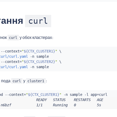
тання
curl
унок
у обох кластерах:
curl
 --context
=
"
${CTX_CLUSTER1}
"
 \

curl/curl.yaml
 -n sample

 --context
=
"
${CTX_CLUSTER2}
"
 \

curl/curl.yaml
с пода
у
:
curl
cluster1
od --context
=
"
${CTX_CLUSTER1}
"
 -n sample -l app
=
                  READY   STATUS    RESTARTS   AGE

-n6bzf            1/1     Running   0          5s