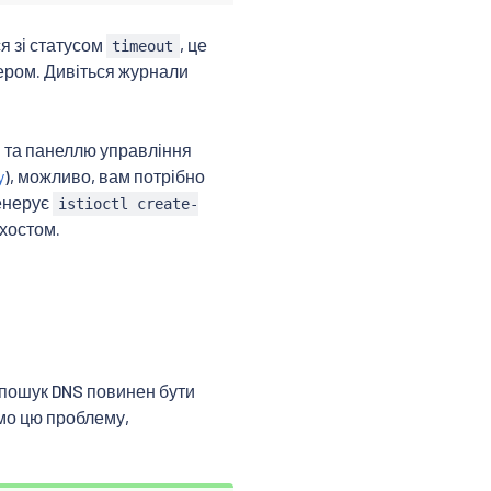
я зі статусом
, це
timeout
тером. Дивіться журнали
рі та панеллю управління
y
), можливо, вам потрібно
генерує
istioctl create-
 хостом.
 пошук DNS повинен бути
мо цю проблему,