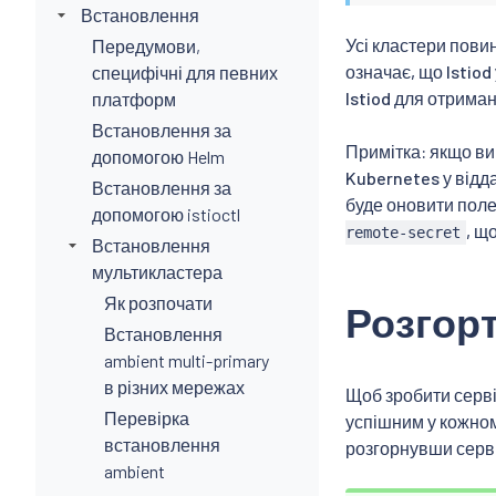
Встановлення
Усі кластери повин
Передумови,
означає, що Istio
специфічні для певних
Istiod для отрима
платформ
Встановлення за
Примітка: якщо ви
допомогою Helm
Kubernetes у відд
Встановлення за
буде оновити пол
допомогою istioctl
, щ
remote-secret
Встановлення
мультикластера
Як розпочати
Розгор
Встановлення
ambient multi-primary
в різних мережах
Щоб зробити серв
Перевірка
успішним у кожном
встановлення
розгорнувши серв
ambient