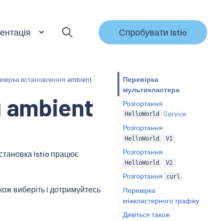
ентація
Спробувати Istio
евірка встановлення ambient
Перевірка
мультикластера
 ambient
Розгортання
Service
HelloWorld
Розгортання
HelloWorld
V1
Розгортання
становка Istio працює
HelloWorld
V2
Розгортання
curl
акож виберіть і дотримуйтесь
Перевірка
міжкластерного трафіку
Дивіться також