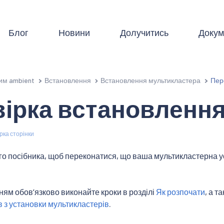
Блог
Новини
Долучитись
Докум
им ambient
Встановлення
Встановлення мультикластера
Пер
ірка встановлення
рка сторінки
о посібника, щоб переконатися, що ваша мультикластерна у
м обовʼязково виконайте кроки в розділі
Як розпочати
, а т
в з установки мультикластерів
.