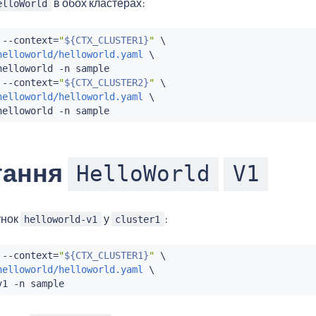
в обох кластерах:
elloWorld
 --context
=
"
${CTX_CLUSTER1}
"
 \

helloworld/helloworld.yaml
 \

helloworld -n sample

 --context
=
"
${CTX_CLUSTER2}
"
 \

helloworld/helloworld.yaml
 \

тання
HelloWorld
V1
унок
у
:
helloworld-v1
cluster1
 --context
=
"
${CTX_CLUSTER1}
"
 \

helloworld/helloworld.yaml
 \
