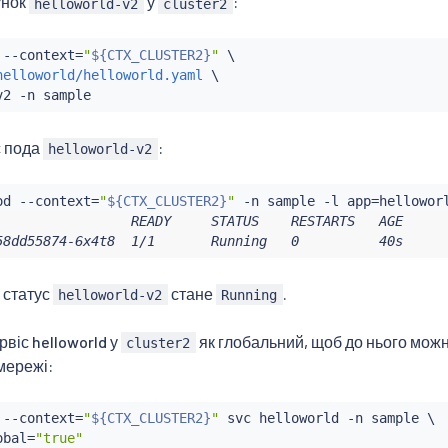
унок
у
:
helloworld-v2
cluster2
 --context
=
"
${CTX_CLUSTER2}
"
 \

helloworld/helloworld.yaml
 \

с пода
:
helloworld-v2
od --context
=
"
${CTX_CLUSTER2}
"
 -n sample -l app
=
                 READY     STATUS    RESTARTS   AGE

58dd55874-6x4t8  1/1       Running   0          40s
 статус
стане
.
helloworld-v2
Running
рвіс helloworld у
як глобальний, щоб до нього можн
cluster2
 мережі:
 --context
=
"
${CTX_CLUSTER2}
"
 svc helloworld -n sample \

obal
=
"true"