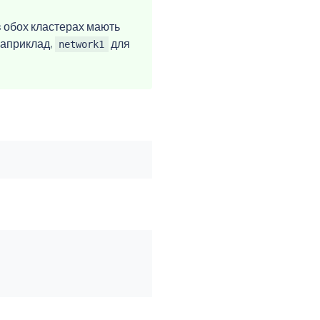
в обох кластерах мають
наприклад,
для
network1