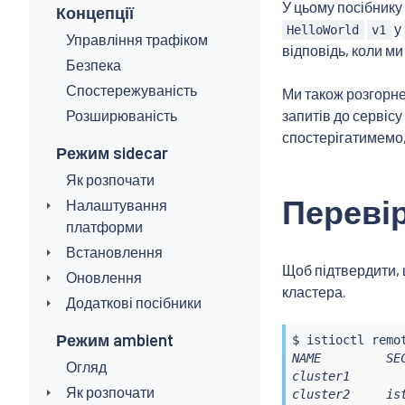
У цьому посібнику
Концепції
у
HelloWorld
v1
Управління трафіком
відповідь, коли м
Безпека
Спостережуваність
Ми також розгорн
Розширюваність
запитів до сервісу
спостерігатимемо,
Режим sidecar
Як розпочати
Переві
Налаштування
платформи
Встановлення
Щоб підтвердити, 
Оновлення
кластера.
Додаткові посібники
Режим ambient
$ 
istioctl
 remo
NAME         SE
Огляд
cluster1       
Як розпочати
cluster2     is