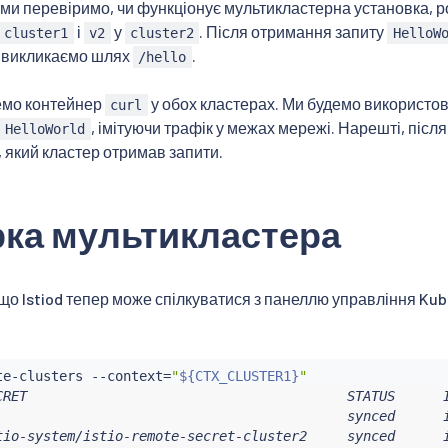
 ми перевіримо, чи функціонує мультикластерна установка, 
і
у
. Після отримання запиту
cluster1
v2
cluster2
HelloW
и викликаємо шлях
.
/hello
емо контейнер
у обох кластерах. Ми будемо використов
curl
, імітуючи трафік у межах мережі. Нарешті, після
HelloWorld
 який кластер отримав запити.
рка мультикластера
що Istiod тепер може спілкуватися з панеллю управління Ku
te-clusters --context
=
"
${CTX_CLUSTER1}
"
CRET                                        STATUS      I
                                            synced      i
tio-system/istio-remote-secret-cluster2     synced      