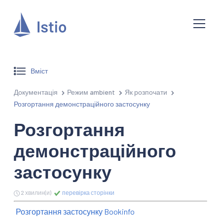
Вміст
Документація
Режим ambient
Як розпочати
Розгортання демонстраційного застосунку
Розгортання
демонстраційного
застосунку
2 хвилин(и)
перевірка сторінки
Розгортання застосунку Bookinfo