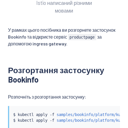
Istio написаний різними
мовами
У рамках цього посібника ви розгорнете застосунок
Bookinfo та відкриєте сервіс
за
productpage
допомогою ingress gateway.
Розгортання застосунку
Bookinfo
Розпочніть з розгортання застосунку:
$ 
kubectl
 apply -f 
samples/bookinfo/platform/kube/
$ 
kubectl
 apply -f 
samples/bookinfo/platform/kube/