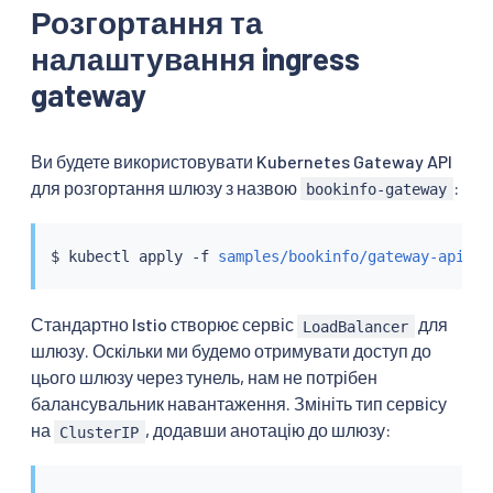
Розгортання та
налаштування ingress
gateway
Ви будете використовувати Kubernetes Gateway API
для розгортання шлюзу з назвою
:
bookinfo-gateway
$ 
kubectl
 apply -f 
samples/bookinfo/gateway-api/bo
Стандартно Istio створює сервіс
для
LoadBalancer
шлюзу. Оскільки ми будемо отримувати доступ до
цього шлюзу через тунель, нам не потрібен
балансувальник навантаження. Змініть тип сервісу
на
, додавши анотацію до шлюзу:
ClusterIP