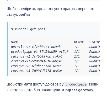
Щоб перевірити, що застосунок працює, перевірте
статус podʼів:
$ 
kubectl
NAME                             READY   STATUS    
details-v1-cf74bb974-nw94k       1/1     Running   
productpage-v1-87d54dd59-wl7qf   1/1     Running   
ratings-v1-7c4bbf97db-rwkw5      1/1     Running   
reviews-v1-5fd6d4f8f8-66j45      1/1     Running   
reviews-v2-6f9b55c5db-6ts96      1/1     Running   
reviews-v3-7d99fd7978-dm6mx      1/1     Running  
Щоб отримати доступ до сервісу
ззовні
productpage
кластера, потрібно налаштувати ingress gateway.