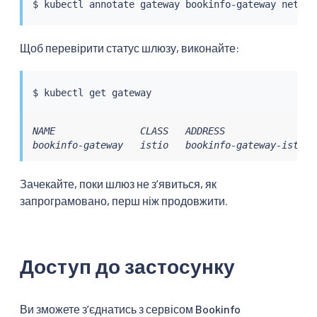
$ 
kubectl
 annotate gateway bookinfo-gateway networ
Щоб перевірити статус шлюзу, виконайте:
$ 
kubectl
NAME               CLASS   ADDRESS                
bookinfo-gateway   istio   bookinfo-gateway-istio.
Зачекайте, поки шлюз не зʼявиться, як
запрограмовано, перш ніж продовжити.
Доступ до застосунку
Ви зможете зʼєднатись з сервісом Bookinfo