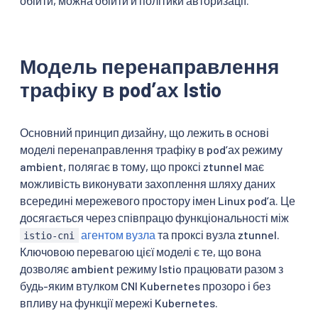
обійти, можна обійти й політики авторизації.
Модель перенаправлення
трафіку в podʼах Istio
Основний принцип дизайну, що лежить в основі
моделі перенаправлення трафіку в podʼах режиму
ambient, полягає в тому, що проксі ztunnel має
можливість виконувати захоплення шляху даних
всередині мережевого простору імен Linux podʼа. Це
досягається через співпрацю функціональності між
агентом вузла
та проксі вузла ztunnel.
istio-cni
Ключовою перевагою цієї моделі є те, що вона
дозволяє ambient режиму Istio працювати разом з
будь-яким втулком CNI Kubernetes прозоро і без
впливу на функції мережі Kubernetes.