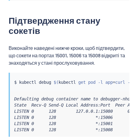
Підтвердження стану
сокетів
Виконайте наведені нижче кроки, щоб підтвердити,
що сокети на портах 15001, 15006 та 15008 відкриті та
знаходяться у стані прослуховування.
$ 
kubectl
 debug 
$(
kubectl
 get pod -l app
=
curl -n a
Defaulting debug container name to debugger-nhd4d.

State  Recv-Q Send-Q Local Address:Port  Peer Addre
LISTEN 0      128        127.0.0.1:15080      0.0.0
LISTEN 0      128                *:15006           
LISTEN 0      128                *:15001           
LISTEN 0      128                *:15008          