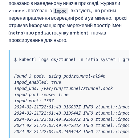
показано в наведеному нижче прикладі, журнали
ztunnel, повʼязані з
, вказують, що режим
inpod
перенаправлення всередині podʼа увімкнено, проксі
отримав інформацію про мережевий простір імен
(netns) про pod застосунку ambient, і почав
проксирування для нього.
$ 
kubectl
 logs ds/ztunnel -n istio-system 
|
grep
Found 3 pods, using pod/ztunnel-hl94n

inpod_enabled: true

inpod_uds: /var/run/ztunnel/ztunnel.sock

inpod_port_reuse: true

inpod_mark: 1337

2024-02-21T22:01:49.916037Z INFO ztunnel::inpod::w
2024-02-21T22:01:49.919944Z INFO ztunnel::inpod::s
2024-02-21T22:01:49.925997Z INFO ztunnel::inpod::s
2024-02-21T22:03:49.074281Z INFO ztunnel::inpod::s
2024-02-21T22:04:58.446444Z INFO ztunnel::inpod::s