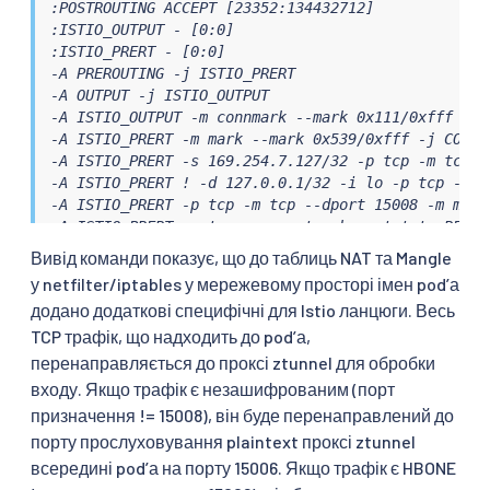
:POSTROUTING ACCEPT [23352:134432712]

:ISTIO_OUTPUT - [0:0]

:ISTIO_PRERT - [0:0]

-A PREROUTING -j ISTIO_PRERT

-A OUTPUT -j ISTIO_OUTPUT

-A ISTIO_OUTPUT -m connmark --mark 0x111/0xfff -j 
-A ISTIO_PRERT -m mark --mark 0x539/0xfff -j CONNM
-A ISTIO_PRERT -s 169.254.7.127/32 -p tcp -m tcp -j
-A ISTIO_PRERT ! -d 127.0.0.1/32 -i lo -p tcp -j AC
-A ISTIO_PRERT -p tcp -m tcp --dport 15008 -m mark
-A ISTIO_PRERT -p tcp -m conntrack --ctstate RELAT
-A ISTIO_PRERT ! -d 127.0.0.1/32 -p tcp -m mark ! 
Вивід команди показує, що до таблиць NAT та Mangle
COMMIT

у netfilter/iptables у мережевому просторі імен podʼа
# Completed

додано додаткові специфічні для Istio ланцюги. Весь
# Generated by iptables-save

TCP трафік, що надходить до podʼа,
*nat

:PREROUTING ACCEPT [0:0]

перенаправляється до проксі ztunnel для обробки
:INPUT ACCEPT [0:0]

входу. Якщо трафік є незашифрованим (порт
:OUTPUT ACCEPT [175:13694]

призначення != 15008), він буде перенаправлений до
:POSTROUTING ACCEPT [205:15494]

порту прослуховування plaintext проксі ztunnel
:ISTIO_OUTPUT - [0:0]

всередині podʼа на порту 15006. Якщо трафік є HBONE
-A OUTPUT -j ISTIO_OUTPUT

-A ISTIO_OUTPUT -d 169.254.7.127/32 -p tcp -m tcp -