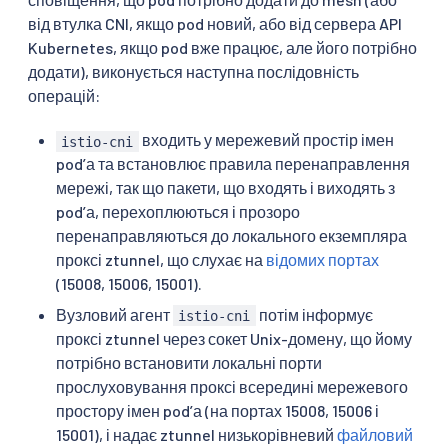
від втулка CNI, якщо pod новий, або від сервера API
Kubernetes, якщо pod вже працює, але його потрібно
додати), виконується наступна послідовність
операцій:
входить у мережевий простір імен
istio-cni
podʼа та встановлює правила перенаправлення
мережі, так що пакети, що входять і виходять з
podʼа, перехоплюються і прозоро
перенаправляються до локального екземпляра
проксі ztunnel, що слухає на
відомих портах
(15008, 15006, 15001).
Вузловий агент
потім інформує
istio-cni
проксі ztunnel через сокет Unix-домену, що йому
потрібно встановити локальні порти
прослуховування проксі всередині мережевого
простору імен podʼа (на портах 15008, 15006 і
15001), і надає ztunnel низькорівневий
файловий