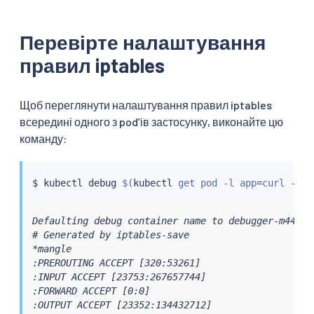
Перевірте налаштування
правил iptables
Щоб переглянути налаштування правил iptables
всередині одного з podʼів застосунку, виконайте цю
команду:
$ 
kubectl
 debug 
$(
kubectl
 get pod -l app
=
curl -n a
Defaulting debug container name to debugger-m44qc.

# Generated by iptables-save

*mangle

:PREROUTING ACCEPT [320:53261]

:INPUT ACCEPT [23753:267657744]

:FORWARD ACCEPT [0:0]

:OUTPUT ACCEPT [23352:134432712]
