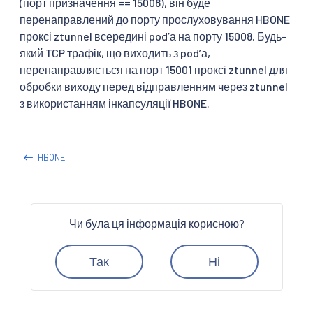
(порт призначення == 15008), він буде
-A ISTIO_OUTPUT -p tcp -m mark --mark 0x111/0xfff -
перенаправлений до порту прослуховування HBONE
-A ISTIO_OUTPUT ! -d 127.0.0.1/32 -o lo -j ACCEPT

проксі ztunnel всередині podʼа на порту 15008. Будь-
-A ISTIO_OUTPUT ! -d 127.0.0.1/32 -p tcp -m mark !
який TCP трафік, що виходить з podʼа,
COMMIT
перенаправляється на порт 15001 проксі ztunnel для
обробки виходу перед відправленням через ztunnel
з використанням інкапсуляції HBONE.
HBONE
Чи була ця інформація корисною?
Так
Ні