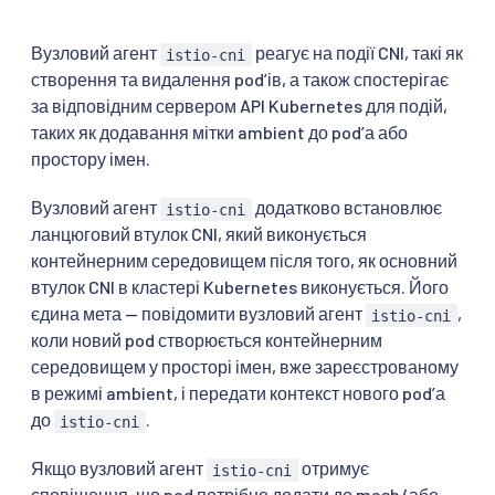
Вузловий агент
реагує на події CNI, такі як
istio-cni
створення та видалення podʼів, а також спостерігає
за відповідним сервером API Kubernetes для подій,
таких як додавання мітки ambient до podʼа або
простору імен.
Вузловий агент
додатково встановлює
istio-cni
ланцюговий втулок CNI, який виконується
контейнерним середовищем після того, як основний
втулок CNI в кластері Kubernetes виконується. Його
єдина мета — повідомити вузловий агент
,
istio-cni
коли новий pod створюється контейнерним
середовищем у просторі імен, вже зареєстрованому
в режимі ambient, і передати контекст нового podʼа
до
.
istio-cni
Якщо вузловий агент
отримує
istio-cni
сповіщення, що pod потрібно додати до mesh (або