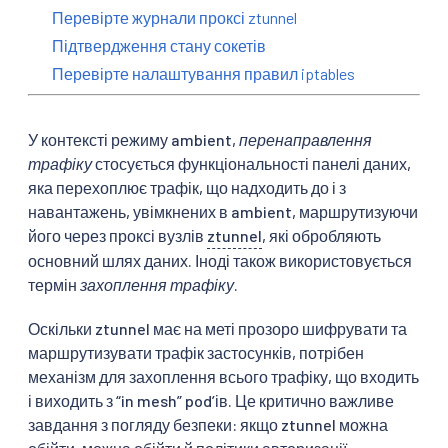
Перевірте журнали проксі ztunnel
Підтвердження стану сокетів
Перевірте налаштування правил iptables
У контексті режиму ambient,
перенаправлення
трафіку
стосується функціональності панелі даних,
яка перехоплює трафік, що надходить до і з
навантажень, увімкнених в ambient, маршрутизуючи
його через проксі вузлів
ztunnel
, які обробляють
основний шлях даних. Іноді також використовується
термін
захоплення трафіку
.
Оскільки ztunnel має на меті прозоро шифрувати та
маршрутизувати трафік застосунків, потрібен
механізм для захоплення всього трафіку, що входить
і виходить з “in mesh” podʼів. Це критично важливе
завдання з погляду безпеки: якщо ztunnel можна