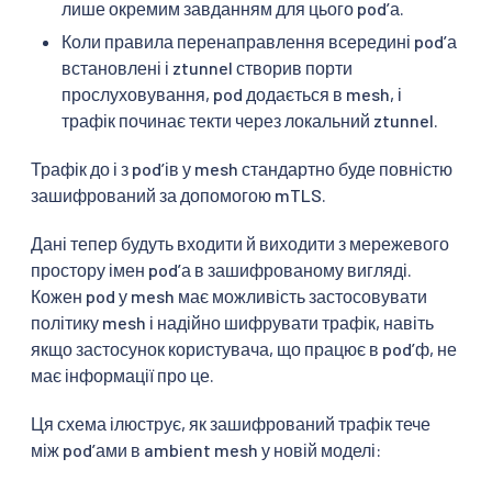
лише окремим завданням для цього podʼа.
Коли правила перенаправлення всередині podʼа
встановлені і ztunnel створив порти
прослуховування, pod додається в mesh, і
трафік починає текти через локальний ztunnel.
Трафік до і з podʼів у mesh стандартно буде повністю
зашифрований за допомогою mTLS.
Дані тепер будуть входити й виходити з мережевого
простору імен podʼа в зашифрованому вигляді.
Кожен pod у mesh має можливість застосовувати
політику mesh і надійно шифрувати трафік, навіть
якщо застосунок користувача, що працює в podʼф, не
має інформації про це.
Ця схема ілюструє, як зашифрований трафік тече
між podʼами в ambient mesh у новій моделі: