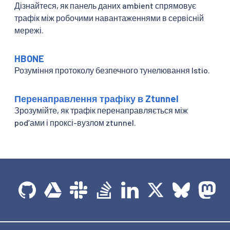
Дізнайтеся, як панель даних ambient спрямовує
трафік між робочими навантаженнями в сервісній
мережі.
HBONE
Розуміння протоколу безпечного тунелювання Istio.
Перенаправлення трафіку в Ztunnel
Зрозумійте, як трафік перенаправляється між
podʼами і проксі-вузлом ztunnel.