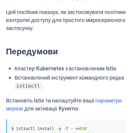
Цей посібник показує, як застосовувати політики
контролю доступу для простого мікросервісного
застосунку.
Передумови
Кластер Kubernetes з встановленим Istio.
Встановлений інструмент командного рядка
.
istioctl
Встановіть Istio та налаштуйте ваші
параметри
мережі
для активації Kyverno:
$ 
istioctl
install
 -y -f - 
<<
EOF
