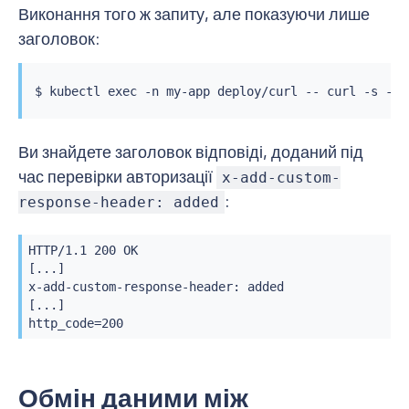
Виконання того ж запиту, але показуючи лише
заголовок:
$ 
kubectl
exec
 -n my-app deploy/curl -- 
curl
 -s -I 
Ви знайдете заголовок відповіді, доданий під
час перевірки авторизації
x-add-custom-
:
response-header: added
HTTP/1.1 200 OK

[...]

x-add-custom-response-header: added

[...]

http_code=200
Обмін даними між