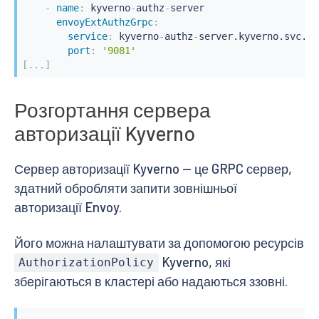
-
name
:
 kyverno
-
authz
-
server

envoyExtAuthzGrpc
:
service
:
 kyverno
-
authz
-
server.kyverno.svc.cl
port
:
'9081'
[
...
]
Розгортання сервера
авторизації Kyverno
Сервер авторизації Kyverno — це GRPC сервер,
здатний обробляти запити зовнішньої
авторизації Envoy.
Його можна налаштувати за допомогою ресурсів
Kyverno, які
AuthorizationPolicy
зберігаються в кластері або надаються ззовні.