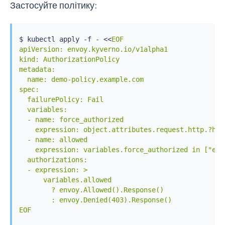
Застосуйте політику:
$ 
kubectl
 apply -f - 
<<
EOF

apiVersion: envoy.kyverno.io/v1alpha1

kind: AuthorizationPolicy

metadata:

  name: demo-policy.example.com

spec:

  failurePolicy: Fail

  variables:

  - name: force_authorized

    expression: object.attributes.request.http.?hea
  - name: allowed

    expression: variables.force_authorized in ["enab
  authorizations:

  - expression: >

      variables.allowed

        ? envoy.Allowed().Response()

        : envoy.Denied(403).Response()

EOF