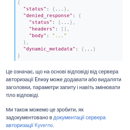
{
"status"
:
{
...
}
,
"denied_response"
:
{
"status"
:
{
...
}
,
"headers"
:
[
]
,
"body"
:
"..."
}
,
"dynamic_metadata"
:
{
...
}
}
Це означає, що на основі відповіді від сервера
авторизації Envoy може додавати або видаляти
заголовки, параметри запиту і навіть змінювати
тіло відповіді.
Ми також можемо це зробити, як
задокументовано в
документації сервера
авторизації Kyverno
.