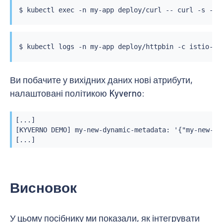
$ 
kubectl
exec
 -n my-app deploy/curl -- 
curl
 -s -I 
$ 
kubectl
Ви побачите у вихідних даних нові атрибути,
налаштовані політикою Kyverno:
[...]

[KYVERNO DEMO] my-new-dynamic-metadata: '{"my-new-me
[...]
Висновок
У цьому посібнику ми показали, як інтегрувати