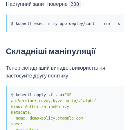
Наступний запит поверне
:
200
$ 
kubectl
exec
 -n my-app deploy/curl -- 
curl
 -s -w 
Складніші маніпуляції
Тепер складніший випадок використання,
застосуйте другу політику:
$ 
kubectl
 apply -f - 
<<
EOF

apiVersion: envoy.kyverno.io/v1alpha1

kind: AuthorizationPolicy

metadata:

  name: demo-policy.example.com

spec:

  variables:
