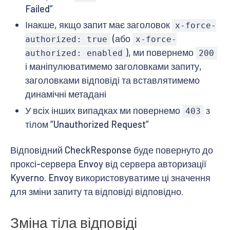
            .WithResponseHeader("x-add-custom-respon
Failed”
            .Response()

Інакше, якщо запит має заголовок
x-force-
            .WithMetadata(variables.metadata)

        : null

(або
authorized: true
x-force-
    # інакше -> 403

), ми повернемо
authorized: enabled
200
  - expression: >

і маніпулюватимемо заголовками запиту,
      envoy

        .Denied(403)

заголовками відповіді та вставлятимемо
        .WithBody("Unauthorized Request")

динамічні метадані
        .Response()

EOF
У всіх інших випадках ми повернемо
з
403
тілом “Unauthorized Request”
Відповідний CheckResponse буде повернуто до
проксі-сервера Envoy від сервера авторизації
Kyverno. Envoy використовуватиме ці значення
для зміни запиту та відповіді відповідно.
Зміна тіла відповіді