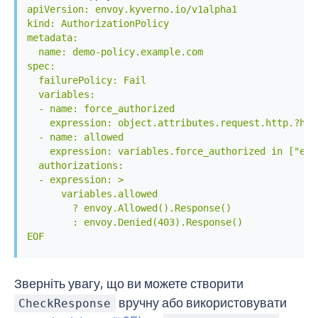
apiVersion: envoy.kyverno.io/v1alpha1

kind: AuthorizationPolicy

metadata:

  name: demo-policy.example.com

spec:

  failurePolicy: Fail

  variables:

  - name: force_authorized

    expression: object.attributes.request.http.?hea
  - name: allowed

    expression: variables.force_authorized in ["enab
  authorizations:

  - expression: >

      variables.allowed

        ? envoy.Allowed().Response()

        : envoy.Denied(403).Response()

EOF
Зверніть увагу, що ви можете створити
вручну або використовувати
CheckResponse