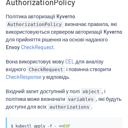
AuthorizationPolicy
Політика авторизації Kyverno
визначає правила, які
AuthorizationPolicy
використовуються сервером авторизації Kyverno
для прийняття рішення на основі наданого
Envoy
CheckRequest
.
Вона використовує мову
CEL
для аналізу
вхідного
і повинна створити
CheckRequest
CheckResponse
у відповідь.
Вхідний запит доступний у полі
, і
object
політика може визначати
, які будуть
variables
доступні для всіх
.
authorizations
$ 
kubectl
 apply -f - 
<<
EOF
