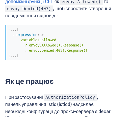
допоміжні функції CEL
як
та
envoy.Allowed()
, щоб спростити створення
envoy.Denied(403)
повідомлення відповіді:
[
...
]
-
expression
:
>
      variables.allowed

        ? envoy.Allowed().Response()

        : envoy.Denied(403).Response()
[
...
]
Як це працює
При застосуванні
,
AuthorizationPolicy
панель управління Istio (istiod) надсилає
необхідні конфігурації до проксі-сервера sidecar