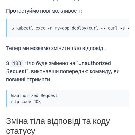
Протестуймо нові можливості:
$ 
kubectl
exec
 -n my-app deploy/curl -- 
curl
 -s -w 
Тепер ми можемо змінити тіло відповіді.
З
тіло буде змінено на “Unauthorized
403
Request”, виконавши попередню команду, ви
повинні отримати:
Unauthorized Request

http_code=403
Зміна тіла відповіді та коду
статусу