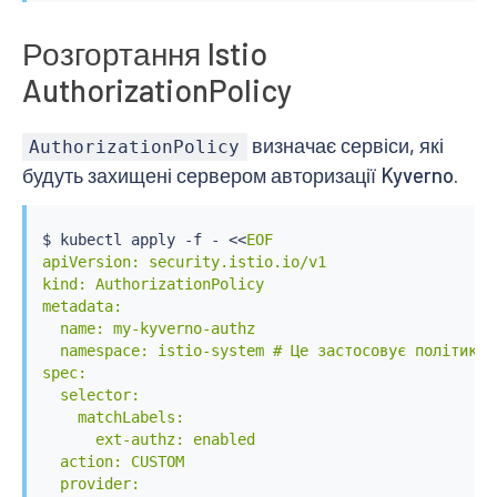
Розгортання Istio
AuthorizationPolicy
визначає сервіси, які
AuthorizationPolicy
будуть захищені сервером авторизації Kyverno.
$ 
kubectl
 apply -f - 
<<
EOF

apiVersion: security.istio.io/v1

kind: AuthorizationPolicy

metadata:

  name: my-kyverno-authz

  namespace: istio-system # Це застосовує політику 
spec:

  selector:

    matchLabels:

      ext-authz: enabled

  action: CUSTOM

  provider:
