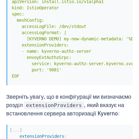
apiVersion: install.istio.io/v1alpha1

kind: IstioOperator

spec:

  meshConfig:

    accessLogFile: /dev/stdout

    accessLogFormat: |

      [KYVERNO DEMO] my-new-dynamic-metadata: '%DYN
    extensionProviders:

    - name: kyverno-authz-server

      envoyExtAuthzGrpc:

        service: kyverno-authz-server.kyverno.svc.cl
        port: '9081'

EOF
Зверніть увагу, що в конфігурації ми визначаємо
розділ
, який вказує на
extensionProviders
встановлення сервера авторизації Kyverno:
[
...
]
extensionProviders
: