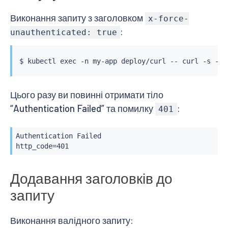
Виконання запиту з заголовком
x-force-
:
unauthenticated: true
$ 
kubectl
exec
 -n my-app deploy/curl -- 
curl
 -s -w 
Цього разу ви повинні отримати тіло
“Authentication Failed” та помилку
:
401
Authentication Failed

http_code=401
Додавання заголовків до
запиту
Виконання валідного запиту: