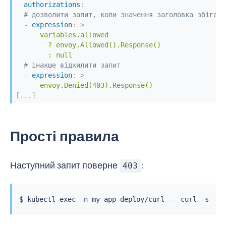
authorizations
:
# дозволити запит, коли значення заголовка збігаєт
-
expression
:
>
      variables.allowed

        ? envoy.Allowed().Response()

        : null
# інакше відхилити запит
-
expression
:
>
      envoy.Denied(403).Response()
[
...
]
Прості правила
Наступний запит поверне
:
403
$ 
kubectl
exec
 -n my-app deploy/curl -- 
curl
 -s -w 