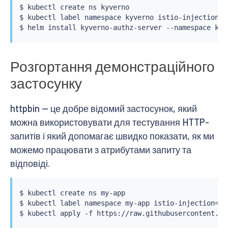
$ 
kubectl
 create ns kyverno

$ 
kubectl
 label namespace kyverno istio-injection
=
e
$ 
helm
install
Розгортання демонстраційного
застосунку
httpbin — це добре відомий застосунок, який
можна використовувати для тестування HTTP-
запитів і який допомагає швидко показати, як ми
можемо працювати з атрибутами запиту та
відповіді.
$ 
kubectl
 create ns my-app

$ 
kubectl
 label namespace my-app istio-injection
=
en
$ 
kubectl