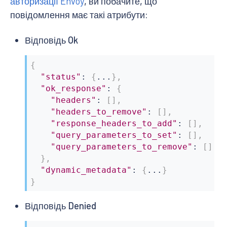
авторизації Envoy
, ви побачите, що
повідомлення має такі атрибути:
Відповідь Ok
{
"status"
:
{
...
}
,
"ok_response"
:
{
"headers"
:
[
]
,
"headers_to_remove"
:
[
]
,
"response_headers_to_add"
:
[
]
,
"query_parameters_to_set"
:
[
]
,
"query_parameters_to_remove"
:
[
]
}
,
"dynamic_metadata"
:
{
...
}
}
Відповідь Denied