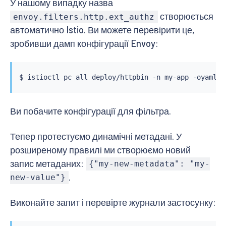
У нашому випадку назва
створюється
envoy.filters.http.ext_authz
автоматично Istio. Ви можете перевірити це,
зробивши дамп конфігурації Envoy:
$ 
istioctl
 pc all deploy/httpbin -n my-app -oyaml 
|
Ви побачите конфігурації для фільтра.
Тепер протестуємо динамічні метадані. У
розширеному правилі ми створюємо новий
запис метаданих:
{"my-new-metadata": "my-
.
new-value"}
Виконайте запит і перевірте журнали застосунку: