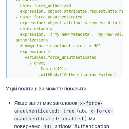
  - name: force_authorized

    expression: object.attributes.request.http.head
  - name: force_unauthenticated

    expression: object.attributes.request.http.head
  - name: metadata

    expression: '{"my-new-metadata": "my-new-value"}
  authorizations:

    # якщо force_unauthenticated -> 401

  - expression: >

      variables.force_unauthenticated

        ? envoy

            .Denied(401)

            .WithBody("Authentication Failed")

            .Response()

        : null

У цій політиці ви можете побачити:
    # якщо force_authorized -> 200

  - expression: >

Якщо запит має заголовок
x-force-
      variables.force_authorized

        ? envoy

(або
unauthenticated: true
x-force-
            .Allowed()

), ми
unauthenticated: enabled
            .WithHeader("x-validated-by", "my-securi
повернемо
з тілом “Authentication
401
            .WithoutHeader("x-force-authorized")
