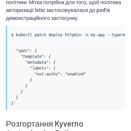
політики. Мітка потрібна для того, щоб політика
авторизації Istio застосовувалася до podʼів
демонстраційного застосунку.
$ 
kubectl
 patch deploy httpbin -n my-app --type
=
mer
  "spec": {

    "template": {

      "metadata": {

        "labels": {

          "ext-authz": "enabled"

        }

      }

    }

  }

}'
Розгортання Kyverno