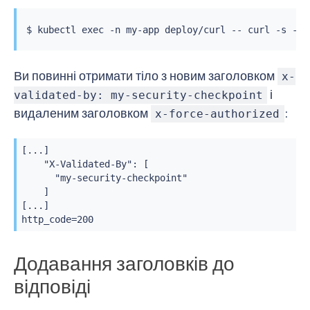
$ 
kubectl
exec
 -n my-app deploy/curl -- 
curl
 -s -w 
Ви повинні отримати тіло з новим заголовком
x-
і
validated-by: my-security-checkpoint
видаленим заголовком
:
x-force-authorized
[...]

    "X-Validated-By": [

      "my-security-checkpoint"

    ]

[...]

http_code=200
Додавання заголовків до
відповіді